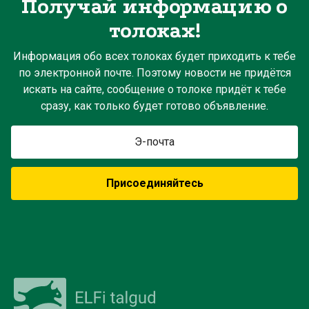
Получай информацию о
толоках!
Информация обо всех толоках будет приходить к тебе
по электронной почте. Поэтому новости не придётся
искать на сайте, сообщение о толоке придёт к тебе
сразу, как только будет готово объявление.