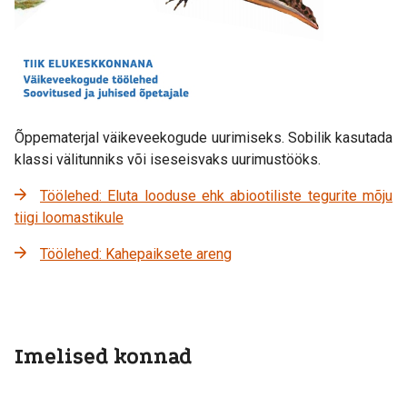
Õppematerjal väikeveekogude uurimiseks. Sobilik kasutada
klassi välitunniks või iseseisvaks uurimustööks.
Töölehed: Eluta looduse ehk abiootiliste tegurite mõju
tiigi loomastikule
Töölehed: Kahepaiksete areng
Imelised konnad