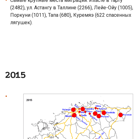
Самые крупные места миграции: Ихасте в Тарту
(2482), ул. Астангу в Таллине (2266), Лейе-Ойу (1005),
Поркуни (1011), Тапа (680), Куремяэ (622 спасенных
лягушек).
2015