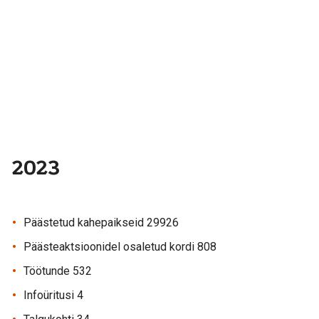
2023
Päästetud kahepaikseid 29926
Päästeaktsioonidel osaletud kordi 808
Töötunde 532
Infoüritusi 4