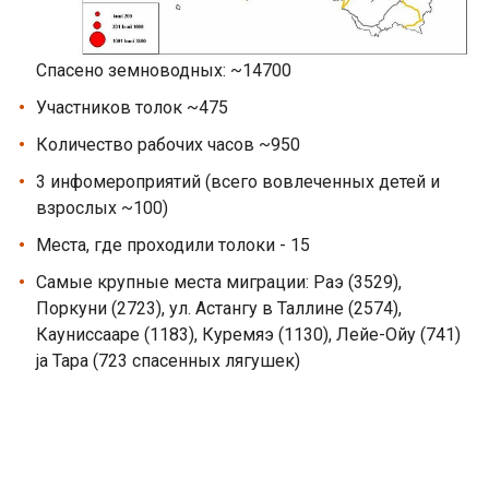
Спасено земноводных: ~14700
Участников толок ~475
Количество рабочих часов ~950
3 инфомероприятий (всего вовлеченных детей и
взрослых ~100)
Места, где проходили толоки - 15
Самые крупные места миграции: Раэ (3529),
Поркуни (2723), ул. Астангу в Таллине (2574),
Кауниссааре (1183), Куремяэ (1130), Лейе-Ойу (741)
ja Tapa (723 спасенных лягушек)