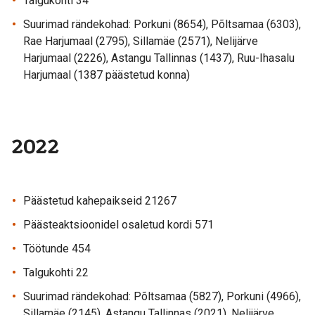
Talgukohti 34
Suurimad rändekohad: Porkuni (8654), Põltsamaa (6303),
Rae Harjumaal (2795), Sillamäe (2571), Nelijärve
Harjumaal (2226), Astangu Tallinnas (1437), Ruu-Ihasalu
Harjumaal (1387 päästetud konna)
2022
Päästetud kahepaikseid 21267
Päästeaktsioonidel osaletud kordi 571
Töötunde 454
Talgukohti 22
Suurimad rändekohad: Põltsamaa (5827), Porkuni (4966),
Sillamäe (2145), Astangu Tallinnas (2021), Nelijärve