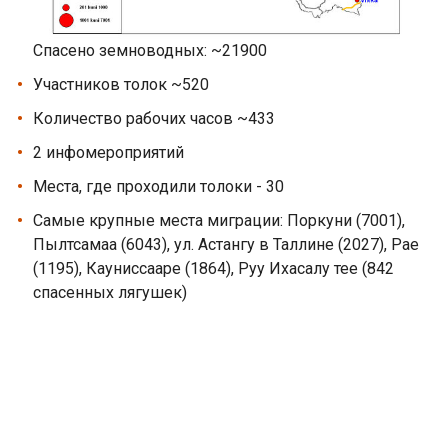
Спасено земноводных: ~21900
Участников толок ~520
Количество рабочих часов ~433
2 инфомероприятий
Места, где проходили толоки - 30
Самые крупные места миграции: Поркуни (7001),
Пылтсамаа (6043), ул. Астангу в Таллине (2027), Рае
(1195), Кауниссааре (1864), Руу Ихасалу тее (842
спасенных лягушек)