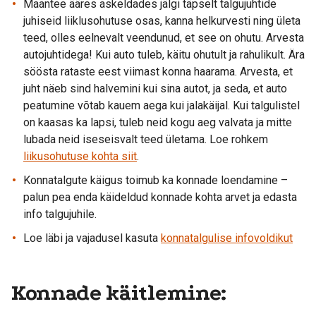
Maantee ääres askeldades jälgi täpselt talgujuhtide
juhiseid liiklusohutuse osas, kanna helkurvesti ning ületa
teed, olles eelnevalt veendunud, et see on ohutu. Arvesta
autojuhtidega! Kui auto tuleb, käitu ohutult ja rahulikult. Ära
söösta rataste eest viimast konna haarama. Arvesta, et
juht näeb sind halvemini kui sina autot, ja seda, et auto
peatumine võtab kauem aega kui jalakäijal. Kui talgulistel
on kaasas ka lapsi, tuleb neid kogu aeg valvata ja mitte
lubada neid iseseisvalt teed ületama. Loe rohkem
liikusohutuse kohta siit
.
Konnatalgute käigus toimub ka konnade loendamine –
palun pea enda käideldud konnade kohta arvet ja edasta
info talgujuhile.
Loe läbi ja vajadusel kasuta
konnatalgulise infovoldikut
Konnade käitlemine: