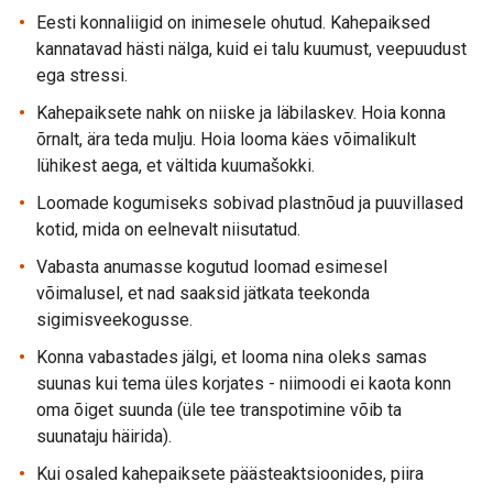
Eesti konnaliigid on inimesele ohutud. Kahepaiksed
kannatavad hästi nälga, kuid ei talu kuumust, veepuudust
ega stressi.
Kahepaiksete nahk on niiske ja läbilaskev. Hoia konna
õrnalt, ära teda mulju. Hoia looma käes võimalikult
lühikest aega, et vältida kuumašokki.
Loomade kogumiseks sobivad plastnõud ja puuvillased
kotid, mida on eelnevalt niisutatud.
Vabasta anumasse kogutud loomad esimesel
võimalusel, et nad saaksid jätkata teekonda
sigimisveekogusse.
Konna vabastades jälgi, et looma nina oleks samas
suunas kui tema üles korjates - niimoodi ei kaota konn
oma õiget suunda (üle tee transpotimine võib ta
suunataju häirida).
Kui osaled kahepaiksete päästeaktsioonides, piira