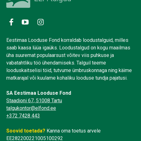
Eestimaa Looduse Fond korraldab loodustalguid, milles
saab kaasa lüüa igaüks. Loodustalgud on kogu maailmas
üha suuremat populaarsust võitev viis puhkuse ja
vabatahtliku töö ühendamiseks. Talguil teeme
looduskaitselisi töid, tutvume ümbruskonnaga ning käime
matkarajal või kuulame kohaliku looduse tundja pajatusi.
SA Eestimaa Looduse Fond
Staadioni 67, 51008 Tartu
talgukontor@elfond.ee
+372 7428 443
Soovid toetada?
Kanna oma toetus arvele
EE282200221005100292