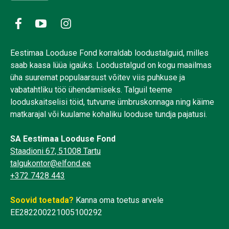
Eestimaa Looduse Fond korraldab loodustalguid, milles
saab kaasa lüüa igaüks. Loodustalgud on kogu maailmas
üha suuremat populaarsust võitev viis puhkuse ja
vabatahtliku töö ühendamiseks. Talguil teeme
looduskaitselisi töid, tutvume ümbruskonnaga ning käime
matkarajal või kuulame kohaliku looduse tundja pajatusi.
SA Eestimaa Looduse Fond
Staadioni 67, 51008 Tartu
talgukontor@elfond.ee
+372 7428 443
Soovid toetada?
Kanna oma toetus arvele
EE282200221005100292