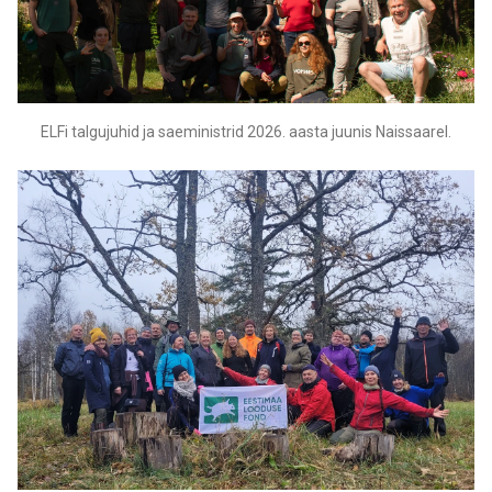
ELFi talgujuhid ja saeministrid 2026. aasta juunis Naissaarel.