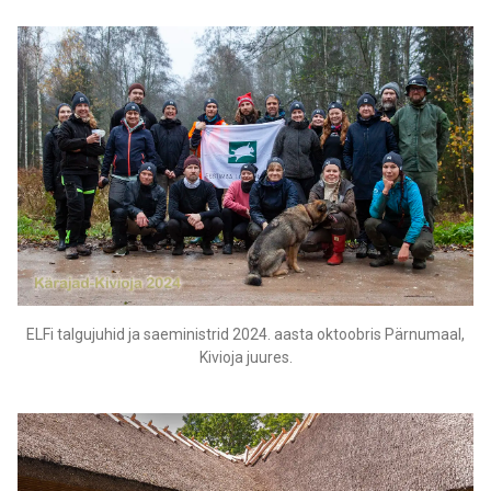
ELFi talgujuhid ja saeministrid 2024. aasta oktoobris Pärnumaal,
Kivioja juures.