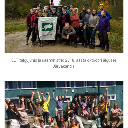
ELFi talgujuhid ja saeministrid 2018. aasta oktoobri alguses
Järvakandis.