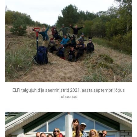
ELFi talgujuhid ja saeministrid 2021. aasta septembri lõpus
Lohusuus.