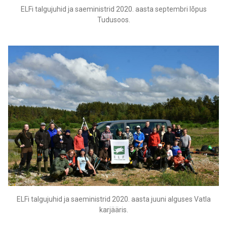
ELFi talgujuhid ja saeministrid 2020. aasta septembri lõpus
Tudusoos.
ELFi talgujuhid ja saeministrid 2020. aasta juuni alguses Vatla
karjääris.