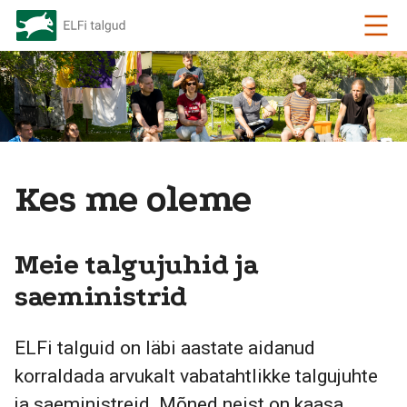
Kes me oleme
Meie talgujuhid ja
saeministrid
ELFi talguid on läbi aastate aidanud
korraldada arvukalt vabatahtlikke talgujuhte
ja saeministreid. Mõned neist on kaasa