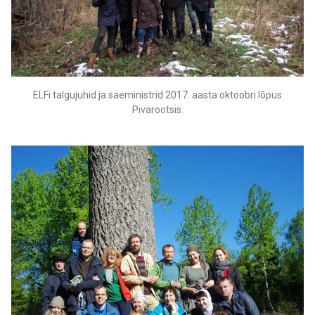
ELFi talgujuhid ja saeministrid 2017. aasta oktoobri lõpus
Pivarootsis.