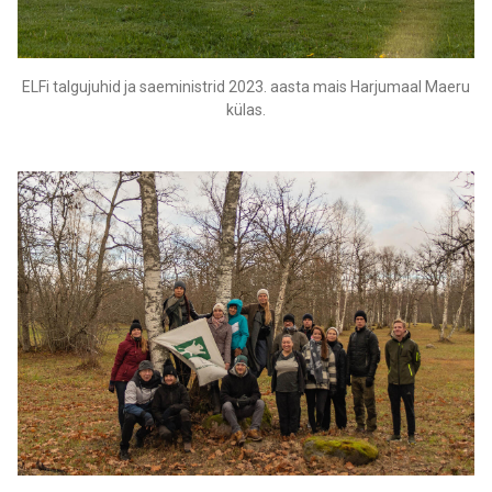
ELFi talgujuhid ja saeministrid 2023. aasta mais
Harjumaal Maeru
külas.