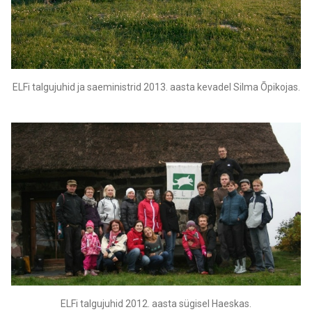
ELFi talgujuhid ja saeministrid 2013. aasta kevadel Silma Õpikojas.
ELFi talgujuhid 2012. aasta sügisel Haeskas.