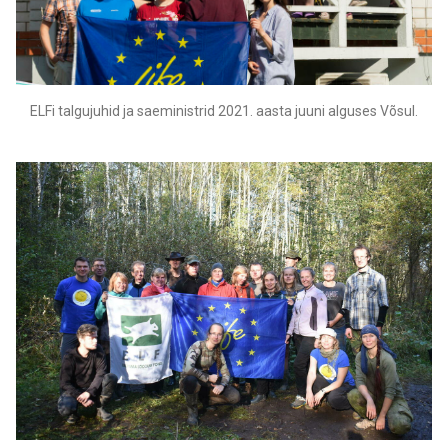
ELFi talgujuhid ja saeministrid 2021. aasta juuni alguses Võsul.