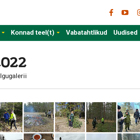
Konnad teel(t)
Vabatahtlikud
Uudised
2022
lgugalerii