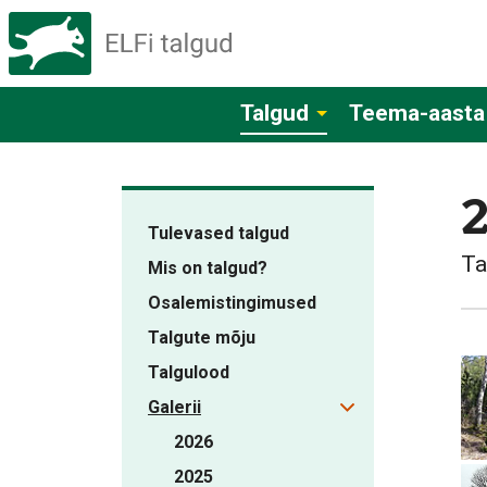
Talgud
Teema-aasta
Tulevased talgud
Ta
Mis on talgud?
Osalemistingimused
Talgute mõju
Talgulood
Galerii
2026
2025