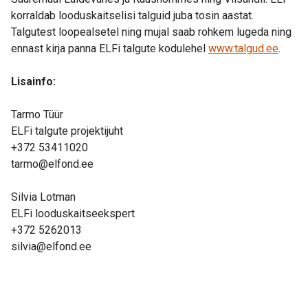
korraldab looduskaitselisi talguid juba tosin aastat.
Talgutest loopealsetel ning mujal saab rohkem lugeda ning
ennast kirja panna ELFi talgute kodulehel
www.talgud.ee
.
Lisainfo:
Tarmo Tüür
ELFi talgute projektijuht
+372 53411020
tarmo@elfond.ee
Silvia Lotman
ELFi looduskaitseekspert
+372 5262013
silvia@elfond.ee