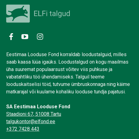
Eestimaa Looduse Fond korraldab loodustalguid, milles
saab kaasa lüüa igaüks. Loodustalgud on kogu maailmas
üha suuremat populaarsust võitev viis puhkuse ja
vabatahtliku töö ühendamiseks. Talguil teeme
looduskaitselisi töid, tutvume ümbruskonnaga ning käime
matkarajal või kuulame kohaliku looduse tundja pajatusi.
SA Eestimaa Looduse Fond
Staadioni 67, 51008 Tartu
talgukontor@elfond.ee
+372 7428 443