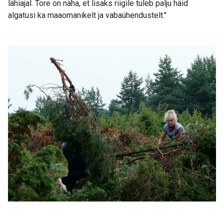
lähiajal. Tore on näha, et lisaks riigile tuleb palju häid
algatusi ka maaomanikelt ja vabaühendustelt."