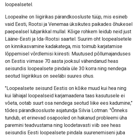
loopealsetel.
Loopealne on liigirikas pärandkoosluste tüüp, mis esineb
vaid Eesti, Rootsi ja Venemaa üksikutes paikades õhukesel
paepealsel lubjarikkal mullal. Kõige rohkem leidub neid just
Lääne-Eesti ja Ida-Rootsi saartel. Suurim oht loopealsetele
on kinnikasvamine kadakatega, mis toimub karjatamise
lõppemisel võrdlemisi kiiresti. Muutused põllumajanduses
on Eestis viimase 70 aasta jooksul vähendanud heas
seisundis loopealsete pindala üle 30 korra ning nendega
seotud liigirikkus on seeläbi suures ohus.
"Loopealsete seisund Eestis on kõike muud kui hea ning
kui lähiajal loopealseid karjamaadena taas kasutusele ei
võeta, ootab suurt osa nendega seotud liike ees kadumine,"
tõdes pärandkoosluste asjatundja Silvia Lotman. "Õnneks
tundub, et erinevad osapooled on hakanud probleemi üha
paremini teadvustama ning loodetavasti viib see heas
seisundis Eesti loopealsete pindala suurenemiseni juba