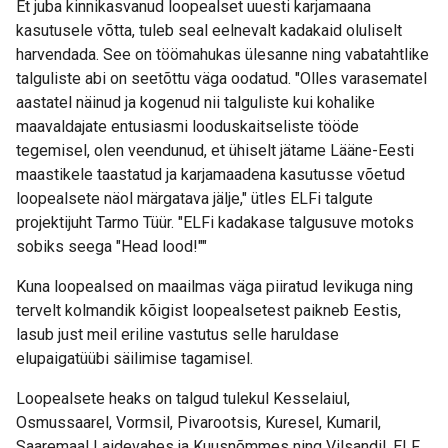
Et juba kinnikasvanud loopealset uuesti karjamaana
kasutusele võtta, tuleb seal eelnevalt kadakaid oluliselt
harvendada. See on töömahukas ülesanne ning vabatahtlike
talguliste abi on seetõttu väga oodatud. "Olles varasematel
aastatel näinud ja kogenud nii talguliste kui kohalike
maavaldajate entusiasmi looduskaitseliste tööde
tegemisel, olen veendunud, et ühiselt jätame Lääne-Eesti
maastikele taastatud ja karjamaadena kasutusse võetud
loopealsete näol märgatava jälje," ütles ELFi talgute
projektijuht Tarmo Tüür. "ELFi kadakase talgusuve motoks
sobiks seega "Head lood!""
Kuna loopealsed on maailmas väga piiratud levikuga ning
tervelt kolmandik kõigist loopealsetest paikneb Eestis,
lasub just meil eriline vastutus selle haruldase
elupaigatüübi säilimise tagamisel.
Loopealsete heaks on talgud tulekul Kesselaiul,
Osmussaarel, Vormsil, Pivarootsis, Kuresel, Kumaril,
Saaremaal Laidevahes ja Kuusnõmmes ning Vilsandil. ELF