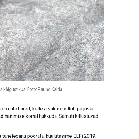
käigustikus. Foto: Rauno Kalda.
eks nahkhiired, kelle arvukus sõltub paljuski
ad häirimise korral hukkuda. Samuti killustuvad
se tähelepanu pöörata, kuulutasime ELFi 2019.