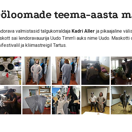
öloomade teema-aasta m
dorava valmistasid talgukorraldaja
Kadri Aller
ja pikaajaline väl
kott sai lendoravauurija Uudo Timm'i auks nime Uudo. Maskotti 
mifestivalil ja kliimastreigil Tartus.