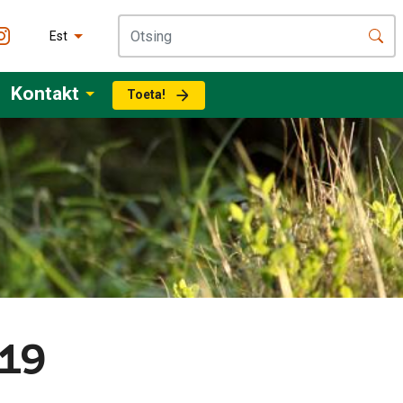
Est
Kontakt
Toeta!
19