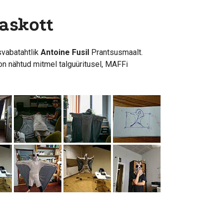
askott
isvabatahtlik
Antoine Fusil
Prantsusmaalt.
on nähtud mitmel talguüritusel, MAFFi