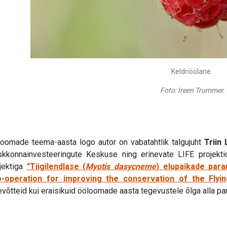
Keldriöölane.
Foto: Ireen Trummer.
oomade teema-aasta logo autor on vabatahtlik talgujuht
Triin 
kkonnainvesteeringute Keskuse ning erinevate LIFE projektid
jektiga
"Tiigilendlase (
Myotis dasycneme
) elupaikade para
o-operation for improving the conservation of the Flyin
evõtteid kui eraisikuid ööloomade aasta tegevustele õlga alla 