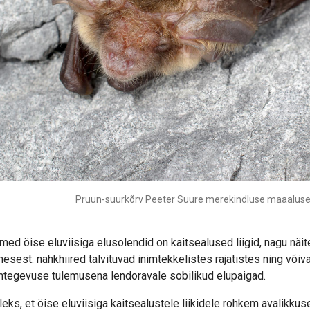
Pruun-suurkõrv Peeter Suure merekindluse maaaluses 
med öise eluviisiga elusolendid on kaitsealused liigid, nagu näit
mesest: nahkhiired talvituvad inimtekkelistes rajatistes ning võiv
mtegevuse tulemusena lendoravale sobilikud elupaigad.
leks, et öise eluviisiga kaitsealustele liikidele rohkem avalikku