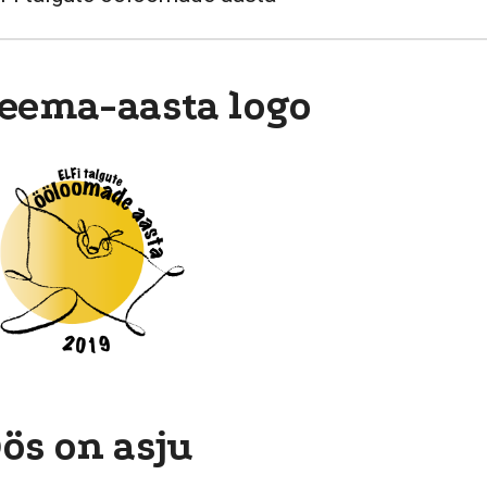
eema-aasta logo
ös on asju