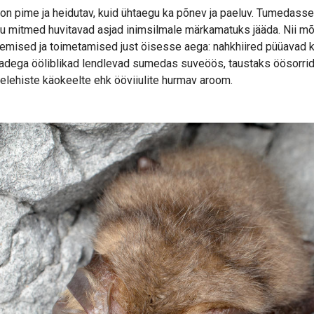
on pime ja heidutav, kuid ühtaegu ka põnev ja paeluv. Tumedas
tu mitmed huvitavad asjad inimsilmale märkamatuks jääda. Nii m
emised ja toimetamised just öisesse aega: nahkhiired püüavad kõh
badega ööliblikad lendlevad sumedas suveöös, taustaks öösorride 
elehiste käokeelte ehk ööviiulite hurmav aroom.