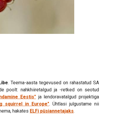
Libe
. Teema-aasta tegevused on rahastatud SA
e poolt: nahkhiiretalgud ja -retked on seotud
ndamine Eestis"
ja lendoravatalgud projektiga
g squirrel in Europe"
. Ühtlasi julgustame nii
panema, hakates
ELFi püsiannetajaks
.