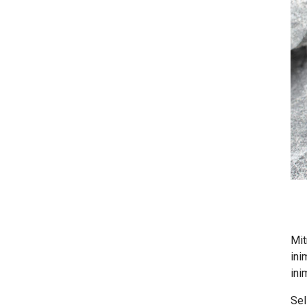
Mit
ini
ini
Sel