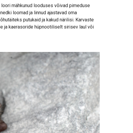
se loori mähkunud looduses võivad pimeduse
õnedki loomad ja linnud ajastavad oma
utäiteks putukaid ja kakud närilisi. Karvaste
ja kaerasoride hüpnootiliselt sirisev laul või