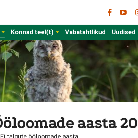
Konnad teel(t)
Vabatahtlikud
Uudised
Ööloomade aasta 20
Fi talgute ööloomade aasta