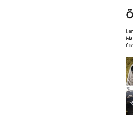
Ö
Len
Mas
fil