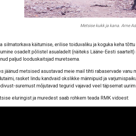
Metsise kukk ja kana. Arne Ade
 silmatorkava käitumise, erilise toiduvaliku ja koguka keha tõt
umine osadelt põlistel asualadelt (näiteks Lääne-Eesti saartelt)
nud paljud looduskaitsjad muretsema.
es jäänud metsised asustavad meie mail tihti rabaservade vanu mä
dutaimi, rasket lindu kandvaid okslikke männipuid ja varjumispaiku
divust-suremust mõjutavad tegurid vajavad veel täpsemat uurimist
sise eluringist ja muredest saab rohkem teada RMK vidoest: