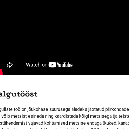
algutööst
guliste töö on jõukohase suurusega aladeks jaotatud piirkondades 
 võib metsist esineda ning kaardistada kõigi metsisega (ja teist
stähendamist vajavad kohtumised metsise endaga (kuked, kanad, 