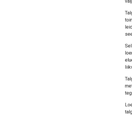
väl
Tal
toi
lei
see
Sel
loe
elu
lii
Tal
met
teg
Loe
tal