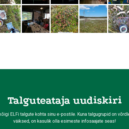
Talguteataja uudiskiri
kõigi ELFi talgute kohta sinu e-postile. Kuna talgugrupid on võrd
väiksed, on kasulik olla esimeste infosaajate seas!