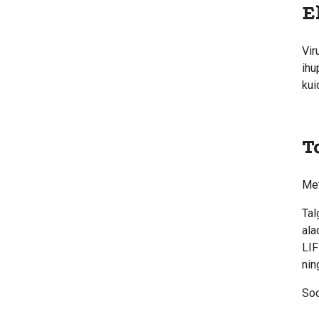
E
Vir
ihu
kui
T
Met
Tal
ala
LIF
nin
Soo