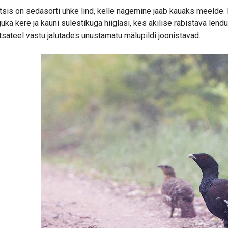
sis on sedasorti uhke lind, kelle nägemine jääb kauaks meelde. E
uka kere ja kauni sulestikuga hiiglasi, kes äkilise rabistava le
sateel vastu jalutades unustamatu mälupildi joonistavad.