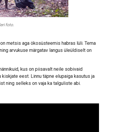
ri foto.
tu on metsis aga ökosüsteemis habras lüli. Tema
 ning arvukuse märgatav langus üleüldiselt on
nnikuid, kus on piisavalt neile sobivaid
 kiskjate eest. Linnu täpne elupaiga kasutus ja
 ning selleks on vaja ka talguliste abi.