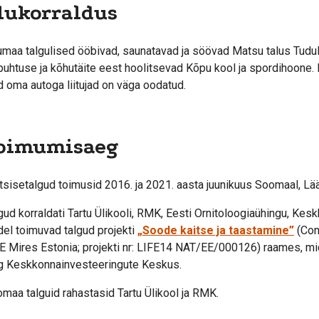
lukorraldus
umaa talgulised ööbivad, saunatavad ja söövad Matsu talus Tuduli
puhtuse ja kõhutäite eest hoolitsevad Kõpu kool ja spordihoone. 
d oma autoga liitujad on väga oodatud.
oimumisaeg
sisetalgud toimusid 2016. ja 2021. aasta juunikuus Soomaal, Lää
gud korraldati Tartu Ülikooli, RMK, Eesti Ornitoloogiaühingu, Ke
del toimuvad talgud projekti
„Soode kaitse ja taastamine”
(Con
E Mires Estonia; projekti nr: LIFE14 NAT/EE/000126) raames, m
g Keskkonnainvesteeringute Keskus.
maa talguid rahastasid Tartu Ülikool ja RMK.