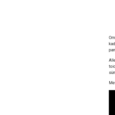
Oma
kad
pan
All
toi
sün
Met