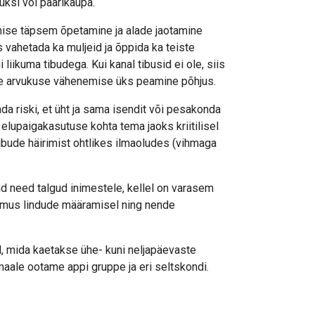
üksi või paarikaupa.
amise täpsem õpetamine ja alade jaotamine
 vahetada ka muljeid ja õppida ka teiste
 liikuma tibudega. Kui kanal tibusid ei ole, siis
ise arvukuse vähenemise üks peamine põhjus.
a riski, et üht ja sama isendit või pesakonda
elupaigakasutuse kohta tema jaoks kriitilisel
tibude häirimist ohtlikes ilmaoludes (vihmaga
d need talgud inimestele, kellel on varasem
umus lindude määramisel ning nende
 mida kaetakse ühe- kuni neljapäevaste
maale ootame appi gruppe ja eri seltskondi.