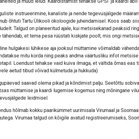
jaheited ja muud leiud. Kaardistamist tehakse GPSi ja kaardi abil 
guliste instrueerimine, kanaliste ja nende tegevusjälgede määr
mub õhtuti Tartu Ülikooli ökoloogide juhendamisel. Koos saab siis
dudelt. Talgud on planeeritud ajale, kui metsisekanad peaksid ringi
 tähendab, et tema pesa rüüstati kiskjate poolt, mis ongi mets
line hulgakesi lühikese aja jooksul müttamine võimaldab vähendad
ndatakse mitu korda ning peaks andma väärtusliku infot metsise 
etapil. Loendust tehakse vaid kuiva ilmaga, et vältida õrnas eas 
kvele aetud tibud võivad külmetuda ja hukkuda).
gupäevad saavad olema pikad ja kõndimist palju. Seetõttu sobiva
sas müttamise ja kaardi lugemise kogemus ning mõningane vil
evusjälgede leidmisel.
ndus hõlmab kokku paarikümmet uurimisala Virumaal ja Soomaal,
gutega. Virumaa talgud on kõigile avatud registreerumiseks, Soo