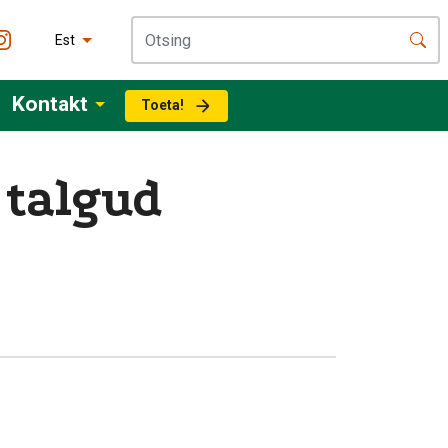
Est
Kontakt
Toeta!
 talgud