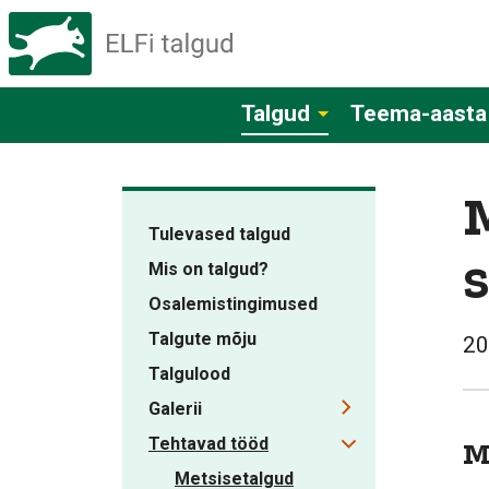
Talgud
Teema-aasta
Tulevased talgud
Mis on talgud?
Osalemistingimused
Talgute mõju
20
Talgulood
Galerii
Tehtavad tööd
M
Metsisetalgud