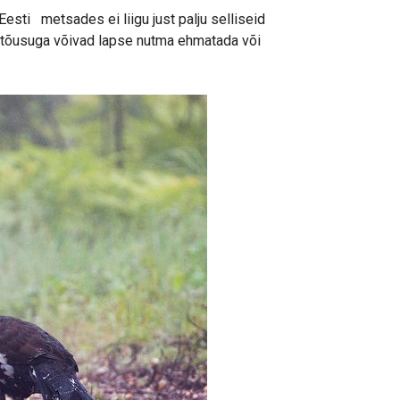
esti metsades ei liigu just palju selliseid
ndutõusuga võivad lapse nutma ehmatada või