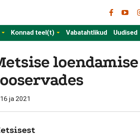
Konnad teel(t)
Vabatahtlikud
Uudised
Metsise loendamise
sooservades
16 ja 2021
etsisest