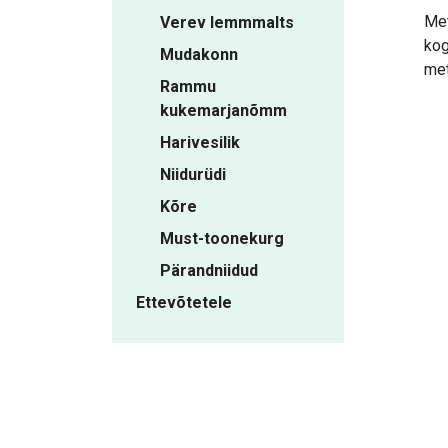
Met
Verev lemmmalts
kog
Mudakonn
met
Rammu
kukemarjanõmm
Harivesilik
Niidurüdi
Kõre
Must-toonekurg
Pärandniidud
Ettevõtetele