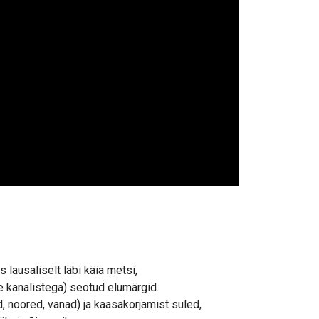
lausaliselt läbi käia metsi,
e kanalistega) seotud elumärgid.
noored, vanad) ja kaasakorjamist suled,