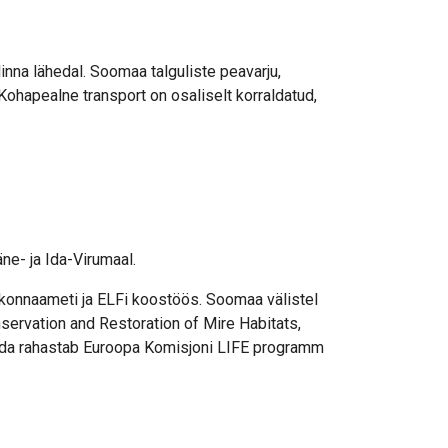
nna lähedal. Soomaa talguliste peavarju,
Kohapealne transport on osaliselt korraldatud,
ne- ja Ida-Virumaal.
skkonnaameti ja ELFi koostöös. Soomaa välistel
servation and Restoration of Mire Habitats,
ida rahastab Euroopa Komisjoni LIFE programm