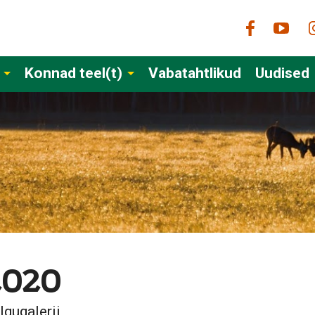
Konnad teel(t)
Vabatahtlikud
Uudised
2020
lgugalerii