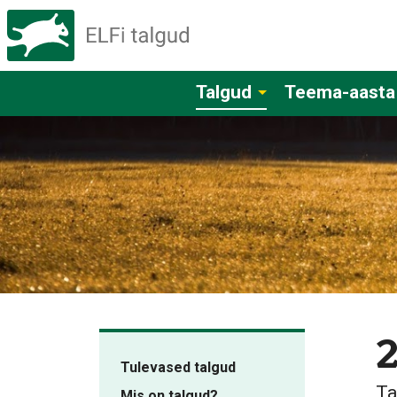
Talgud
Teema-aasta
Tulevased talgud
Ta
Mis on talgud?