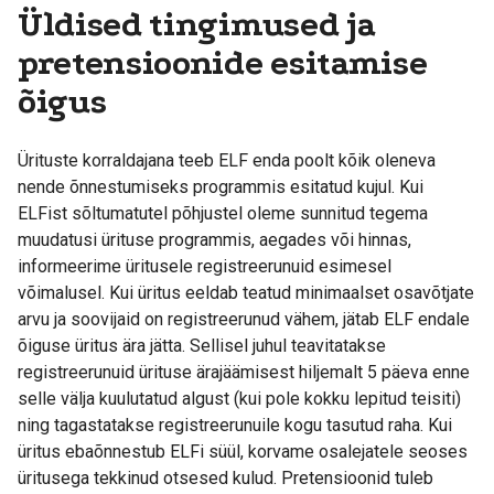
Üldised tingimused ja
pretensioonide esitamise
õigus
Ürituste korraldajana teeb ELF enda poolt kõik oleneva
nende õnnestumiseks programmis esitatud kujul. Kui
ELFist sõltumatutel põhjustel oleme sunnitud tegema
muudatusi ürituse programmis, aegades või hinnas,
informeerime üritusele registreerunuid esimesel
võimalusel. Kui üritus eeldab teatud minimaalset osavõtjate
arvu ja soovijaid on registreerunud vähem, jätab ELF endale
õiguse üritus ära jätta. Sellisel juhul teavitatakse
registreerunuid ürituse ärajäämisest hiljemalt 5 päeva enne
selle välja kuulutatud algust (kui pole kokku lepitud teisiti)
ning tagastatakse registreerunuile kogu tasutud raha. Kui
üritus ebaõnnestub ELFi süül, korvame osalejatele seoses
üritusega tekkinud otsesed kulud. Pretensioonid tuleb