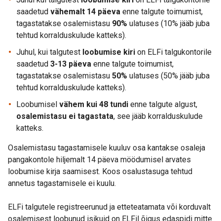
saadetud
vähemalt 14 päeva
enne talgute toimumist,
tagastatakse osalemistasu
90%
ulatuses (10% jääb juba
tehtud korralduskulude katteks).
Juhul, kui talgutest
loobumise kiri
on ELFi talgukontorile
saadetud
3-13 päeva
enne talgute toimumist,
tagastatakse osalemistasu
50%
ulatuses (50% jääb juba
tehtud korralduskulude katteks).
Loobumisel
vähem kui 48 tundi
enne talgute algust,
osalemistasu ei tagastata
, see jääb korralduskulude
katteks.
Osalemistasu tagastamisele kuuluv osa kantakse osaleja
pangakontole hiljemalt 14 päeva möödumisel arvates
loobumise kirja saamisest. Koos osalustasuga tehtud
annetus tagastamisele ei kuulu.
ELFi talgutele registreerunud ja etteteatamata või korduvalt
osalemisest loobunud isikuid on ELFil õigus edaspidi mitte