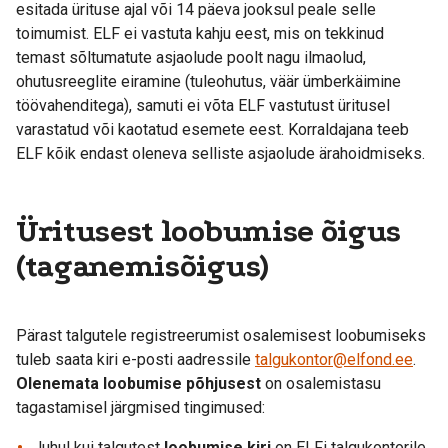
esitada ürituse ajal või 14 päeva jooksul peale selle
toimumist. ELF ei vastuta kahju eest, mis on tekkinud
temast sõltumatute asjaolude poolt nagu ilmaolud,
ohutusreeglite eiramine (tuleohutus, väär ümberkäimine
töövahenditega), samuti ei võta ELF vastutust üritusel
varastatud või kaotatud esemete eest. Korraldajana teeb
ELF kõik endast oleneva selliste asjaolude ärahoidmiseks.
Üritusest loobumise õigus
(taganemisõigus)
Pärast talgutele registreerumist osalemisest loobumiseks
tuleb saata kiri e-posti aadressile
talgukontor@elfond.ee
.
Olenemata loobumise põhjusest
on osalemistasu
tagastamisel järgmised tingimused:
Juhul kui talgutest
loobumise kiri
on ELFi talgukontorile