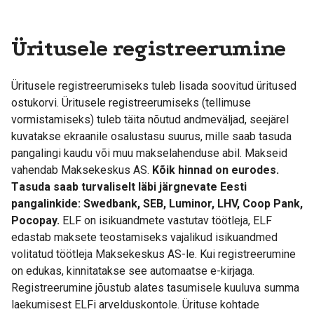
Üritusele registreerumine
Üritusele registreerumiseks tuleb lisada soovitud üritused
ostukorvi. Üritusele registreerumiseks (tellimuse
vormistamiseks) tuleb täita nõutud andmeväljad, seejärel
kuvatakse ekraanile osalustasu suurus, mille saab tasuda
pangalingi kaudu või muu makselahenduse abil. Makseid
vahendab Maksekeskus AS.
Kõik hinnad on eurodes.
T
asuda saab turvaliselt läbi järgnevate E
esti
pangalinkide: Swedbank, SEB, Luminor, LHV, Coop Pank,
Pocopay.
ELF on isikuandmete vastutav töötleja, ELF
edastab maksete teostamiseks vajalikud isikuandmed
volitatud töötleja Maksekeskus AS-le. Kui registreerumine
on edukas, kinnitatakse see automaatse e-kirjaga.
Registreerumine jõustub alates tasumisele kuuluva summa
laekumisest ELFi arvelduskontole. Ürituse kohtade