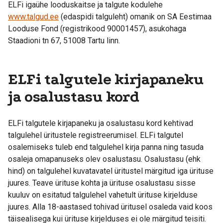
ELFi igaühe looduskaitse ja talgute kodulehe
www.talgud.ee
(edaspidi talguleht) omanik on SA Eestimaa
Looduse Fond (registrikood 90001457), asukohaga
Staadioni tn 67, 51008 Tartu linn.
ELFi talgutele kirjapaneku
ja osalustasu kord
ELFi talgutele kirjapaneku ja osalustasu kord kehtivad
talgulehel üritustele registreerumisel. ELFi talgutel
osalemiseks tuleb end talgulehel kirja panna ning tasuda
osaleja omapanuseks olev osalustasu. Osalustasu (ehk
hind) on talgulehel kuvatavatel üritustel märgitud iga ürituse
juures. Teave ürituse kohta ja ürituse osalustasu sisse
kuuluv on esitatud talgulehel vahetult ürituse kirjelduse
juures. Alla 18-aastased tohivad üritusel osaleda vaid koos
täisealisega kui ürituse kirjelduses ei ole märgitud teisiti.