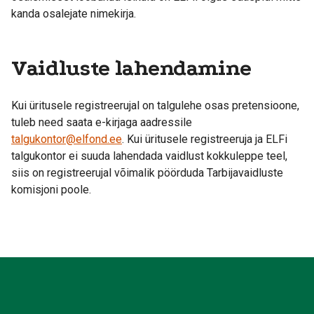
kanda osalejate nimekirja.
Vaidluste lahendamine
Kui üritusele registreerujal on talgulehe osas pretensioone,
tuleb need saata e-kirjaga aadressile
talgukontor@elfond.ee
. Kui üritusele registreeruja ja ELFi
talgukontor ei suuda lahendada vaidlust kokkuleppe teel,
siis on registreerujal võimalik pöörduda Tarbijavaidluste
komisjoni poole.