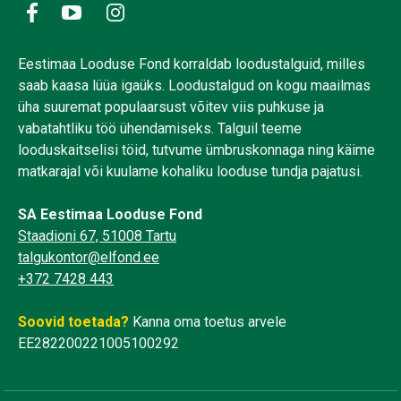
Eestimaa Looduse Fond korraldab loodustalguid, milles
saab kaasa lüüa igaüks. Loodustalgud on kogu maailmas
üha suuremat populaarsust võitev viis puhkuse ja
vabatahtliku töö ühendamiseks. Talguil teeme
looduskaitselisi töid, tutvume ümbruskonnaga ning käime
matkarajal või kuulame kohaliku looduse tundja pajatusi.
SA Eestimaa Looduse Fond
Staadioni 67, 51008 Tartu
talgukontor@elfond.ee
+372 7428 443
Soovid toetada?
Kanna oma toetus arvele
EE282200221005100292