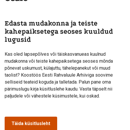
Edasta mudakonna ja teiste
kahepaiksetega seoses kuuldud
lugusid
Kas oled lapsepõlves või täiskasvanueas kuulnud
mudakonna või teiste kahepaiksetega seoses mõnda
põnevat uskumust, külajuttu, tähelepanekut või muud
taolist? Koostöös Eesti Rahvaluule Arhiiviga soovime
selliseid teateid koguda ja talletada. Palun pane oma
pärimuslugu kirja küsitluslehe kaudu. Vasta täpselt nii
paljudele või vähestele küsimustele, kui oskad.
Täida küsitlusleht