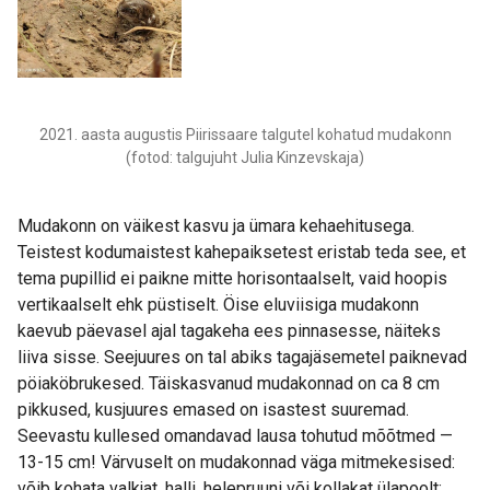
2021. aasta augustis Piirissaare talgutel kohatud mudakonn
(fotod: talgujuht Julia Kinzevskaja)
Mudakonn on väikest kasvu ja ümara kehaehitusega.
Teistest kodumaistest kahepaiksetest eristab teda see, et
tema pupillid ei paikne mitte horisontaalselt, vaid hoopis
vertikaalselt ehk püstiselt. Öise eluviisiga mudakonn
kaevub päevasel ajal tagakeha ees pinnasesse, näiteks
liiva sisse. Seejuures on tal abiks tagajäsemetel paiknevad
pöiaköbrukesed. Täiskasvanud mudakonnad on ca 8 cm
pikkused, kusjuures emased on isastest suuremad.
Seevastu kullesed omandavad lausa tohutud mõõtmed —
13-15 cm! Värvuselt on mudakonnad väga mitmekesised:
võib kohata valkjat, halli, helepruuni või kollakat ülapoolt;