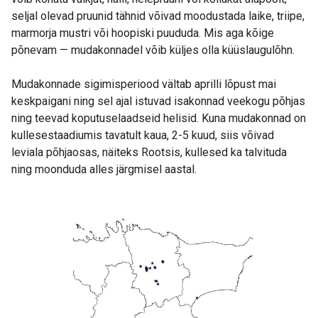
seljal olevad pruunid tähnid võivad moodustada laike, triipe,
marmorja mustri või hoopiski puududa. Mis aga kõige
põnevam — mudakonnadel võib küljes olla küüslaugulõhn.
Mudakonnade sigimisperiood vältab aprilli lõpust mai
keskpaigani ning sel ajal istuvad isakonnad veekogu põhjas
ning teevad koputuselaadseid helisid. Kuna mudakonnad on
kullesestaadiumis tavatult kaua, 2-5 kuud, siis võivad
leviala põhjaosas, näiteks Rootsis, kullesed ka talvituda
ning moonduda alles järgmisel aastal.