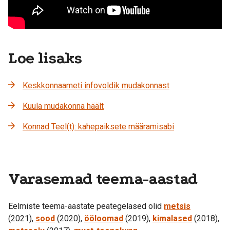
Loe lisaks
Keskkonnaameti infovoldik mudakonnast
Kuula mudakonna häält
Konnad Teel(t): kahepaiksete määramisabi
Varasemad teema-aastad
Eelmiste teema-aastate peategelased olid
metsis
(2021),
sood
(2020),
ööloomad
(2019),
kimalased
(2018),