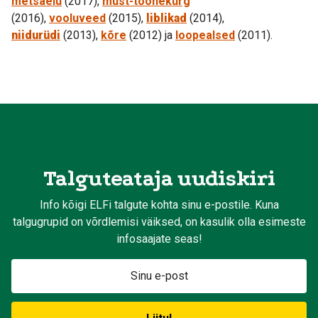
metsaelu
(2017),
must-toonekurg
(2016),
vooluveed
(2015),
liblikad
(2014),
niidurüdi
(2013),
kõre
(2012) ja
loopealsed
(2011).
Talguteataja uudiskiri
Info kõigi ELFi talgute kohta sinu e-postile. Kuna
talgugrupid on võrdlemisi väiksed, on kasulik olla esimeste
infosaajate seas!