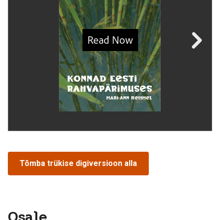
Tõmba trükise digiversioon alla
Osale