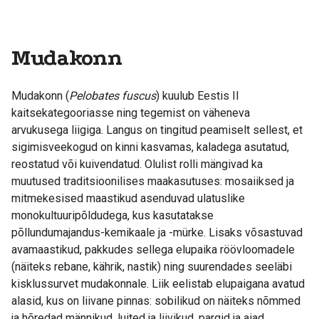
Mudakonn
Mudakonn (
Pelobates fuscus
) kuulub Eestis II
kaitsekategooriasse ning tegemist on väheneva
arvukusega liigiga. Langus on tingitud peamiselt sellest, et
sigimisveekogud on kinni kasvamas, kaladega asutatud,
reostatud või kuivendatud. Olulist rolli mängivad ka
muutused traditsioonilises maakasutuses: mosaiiksed ja
mitmekesised maastikud asenduvad ulatuslike
monokultuuripõldudega, kus kasutatakse
põllundumajandus-kemikaale ja -mürke. Lisaks võsastuvad
avamaastikud, pakkudes sellega elupaika röövloomadele
(näiteks rebane, kährik, nastik) ning suurendades seeläbi
kisklussurvet mudakonnale. Liik eelistab elupaigana avatud
alasid, kus on liivane pinnas: sobilikud on näiteks nõmmed
ja hõredad männikud, luited ja liivikud, pargid ja aiad,