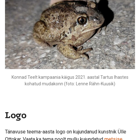
Konnad Teelt kampaania käigus 2021. aastal Tartus Ihastes
kohatud mudakonn (foto: Lenne Rähn-Kuusik)
Logo
Tänavuse teema-aasta logo on kujundanud kunstnik Ülle
Ottokar. Vaata ka tema poolt mullu kujundatud
metsise