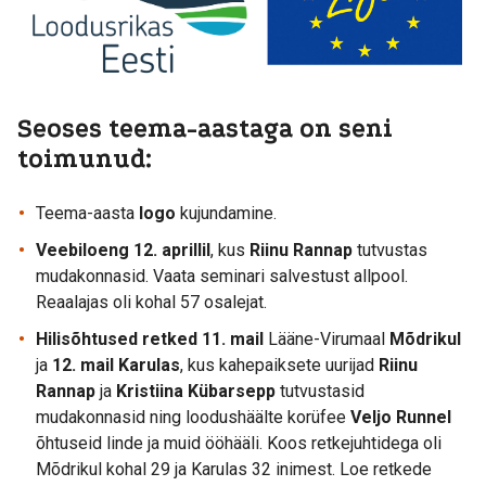
Seoses teema-aastaga on seni
toimunud:
Teema-aasta
logo
kujundamine.
Veebiloeng 12. aprillil
, kus
Riinu Rannap
tutvustas
mudakonnasid. Vaata seminari salvestust allpool.
Reaalajas oli kohal 57 osalejat.
Hilisõhtused retked 11. mail
Lääne-Virumaal
Mõdrikul
ja
12. mail Karulas
, kus kahepaiksete uurijad
Riinu
Rannap
ja
Kristiina Kübarsepp
tutvustasid
mudakonnasid ning loodushäälte korüfee
Veljo Runnel
õhtuseid linde ja muid ööhääli. Koos retkejuhtidega oli
Mõdrikul kohal 29 ja Karulas 32 inimest. Loe retkede