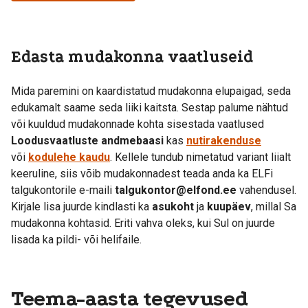
Edasta mudakonna vaatluseid
Mida paremini on kaardistatud mudakonna elupaigad, seda
edukamalt saame seda liiki kaitsta. Sestap palume nähtud
või kuuldud mudakonnade kohta sisestada vaatlused
Loodusvaatluste andmebaasi
kas
nutirakenduse
või
kodulehe kaudu
. Kellele tundub nimetatud variant liialt
keeruline, siis võib mudakonnadest teada anda ka ELFi
talgukontorile e-maili
talgukontor@elfond.ee
vahendusel.
Kirjale lisa juurde kindlasti ka
asukoht
ja
kuupäev
, millal Sa
mudakonna kohtasid. Eriti vahva oleks, kui Sul on juurde
lisada ka pildi- või helifaile.
Teema-aasta tegevused