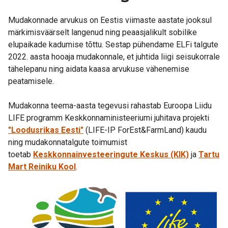
Mudakonnade arvukus on Eestis viimaste aastate jooksul
märkimisväärselt langenud ning peaasjalikult sobilike
elupaikade kadumise tõttu. Sestap pühendame ELFi talgute
2022. aasta hooaja mudakonnale, et juhtida liigi seisukorrale
tähelepanu ning aidata kaasa arvukuse vähenemise
peatamisele.
Mudakonna teema-aasta tegevusi rahastab Euroopa Liidu
LIFE programm Keskkonnaministeeriumi juhitava projekti
"Loodusrikas Eesti"
(LIFE-IP ForEst&FarmLand) kaudu
ning mudakonnatalgute toimumist
toetab
Keskkonnainvesteeringute Keskus (KIK)
ja
Tartu
Mart Reiniku Kool
.