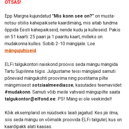
OTSAS!
Epp Margna kujundatud
"Mis konn see on?"
on musta-
notsu-stiilis kahepaiksete kaardimäng, mis aitab tundma
õppida Eesti kahepaikseid, nende kudu ja kulleseid. Pakis
on 51 kaarti: 25 paari ja 1 paaritu kaart, milleks on
mudakonna kulles. Sobib 2-10 mängijale. Loe
mängujuhiseid
.
ELFi talgukontori naiskond proovis seda mängu mängida
Tartu Supilinna tiigis. Julgustame teisi mängijaid samuti
põnevaid mängukohti proovima ning postitama pilte
mängimisest
sotsiaalmeediasse
, kasutades teemaviidet
#mudakonn
. Samuti võib meile vahvaid mängupilte saata
talgukontor@elfond.ee
. PS! Mäng ei ole veekindel!
Kõik eksemplarid on nüüdseks laiali jagatud. Kes jäi ilma,
siis seda mängu on võimalik proovida ELFi talgutel, kus on
kaardipakk alati kaasas.