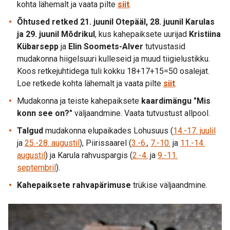
kohta lähemalt ja vaata pilte
siit
.
Õhtused retked 21. juunil Otepääl, 28. juunil Karulas
ja 29. juunil Mõdrikul
, kus kahepaiksete uurijad
Kristiina
Kübarsepp
ja
Elin Soomets-Alver
tutvustasid
mudakonna hiigelsuuri kulleseid ja muud tiigielustikku.
Koos retkejuhtidega tuli kokku 18+17+15=50 osalejat.
Loe retkede kohta lähemalt ja vaata pilte
siit
.
Mudakonna ja teiste kahepaiksete
kaardimängu "Mis
konn see on?"
väljaandmine. Vaata tutvustust allpool.
Talgud
mudakonna elupaikades Lohusuus (
14.-17. juulil
ja
25.-28. augustil
), Piirissaarel (
3.-6.
,
7.-10.
ja
11.-14.
augustil
) ja Karula rahvuspargis (
2.-4.
ja
9.-11.
septembril
).
Kahepaiksete rahvapärimuse
trükise väljaandmine.