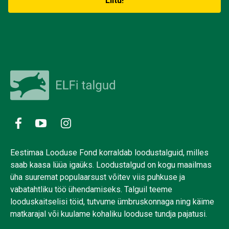
Eestimaa Looduse Fond korraldab loodustalguid, milles
saab kaasa lüüa igaüks. Loodustalgud on kogu maailmas
üha suuremat populaarsust võitev viis puhkuse ja
vabatahtliku töö ühendamiseks. Talguil teeme
looduskaitselisi töid, tutvume ümbruskonnaga ning käime
matkarajal või kuulame kohaliku looduse tundja pajatusi.