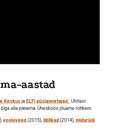
ema-aastad
te Keskus
ja
ELFi püsiannetajad.
Ühtlasi
le õlga alla panema. Üheskoos jõuame rohkem.
)
vooluveed
(2015),
liblikad
(2014),
niidurüdi