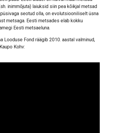
sh. inimmõjuta) laiuksid siin pea kõikjal metsad
i püsivaga seotud olla, on evolutsiooniliselt üsna
 just metsaga. Eesti metsades elab kokku
istamegi Eesti metsaeluna.
aa Looduse Fond räägib 2010. aastal valminud,
 Kaupo Kohv: