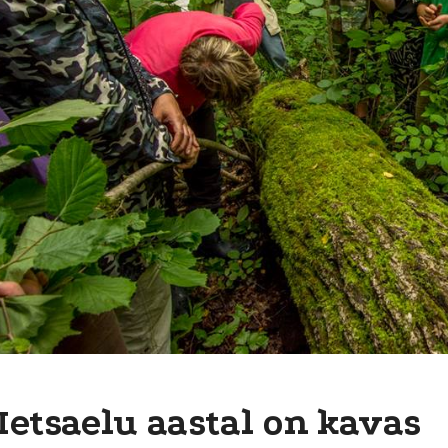
etsaelu aastal on kavas