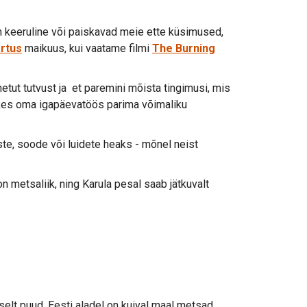
n keeruline või paiskavad meie ette küsimused,
rtus
maikuus, kui vaatame filmi
The Burning
tut tutvust ja et paremini mõista tingimusi, mis
 kes oma igapäevatöös parima võimaliku
te, soode või luidete heaks - mõnel neist
metsaliik, ning Karula pesal saab jätkuvalt
selt puud. Eesti aladel on kuival maal metsad