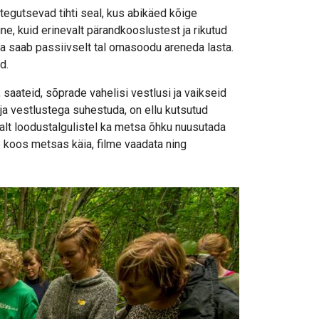
tegutsevad tihti seal, kus abikäed kõige
ine, kuid erinevalt pärandkooslustest ja rikutud
ha saab passiivselt tal omasoodu areneda lasta.
d.
saateid, sõprade vahelisi vestlusi ja vaikseid
ja vestlustega suhestuda, on ellu kutsutud
alt loodustalgulistel ka metsa õhku nuusutada
koos metsas käia, filme vaadata ning