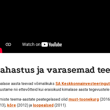
ahastus ja varasemad te
alase aasta teevad võimalikuks
SA Keskkonnainvesteeringu
gustame nii ettevõtteid kui eraisikuid kimalase aasta tegevuste
miste teema-aastate peategelased olid
must-toonekurg
(2016
13),
kõre
(2012) ja
loopealsed
(2011).