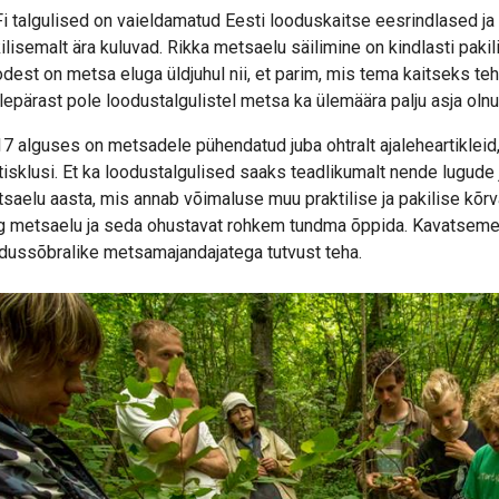
i talgulised on vaieldamatud Eesti looduskaitse eesrindlased ja 
ilisemalt ära kuluvad. Rikka metsaelu säilimine on kindlasti pakil
dest on metsa eluga üldjuhul nii, et parim, mis tema kaitseks te
lepärast pole loodustalgulistel metsa ka ülemäära palju asja olnu
7 alguses on metsadele pühendatud juba ohtralt ajaleheartikleid, 
isklusi. Et ka loodustalgulised saaks teadlikumalt nende lugude 
saelu aasta, mis annab võimaluse muu praktilise ja pakilise kõrv
g metsaelu ja seda ohustavat rohkem tundma õppida. Kavatseme 
dussõbralike metsamajandajatega tutvust teha.