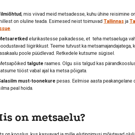
Filmiõhtud
, mis viivad meid metsadesse, kuhu ühine reisimine o
millest on oluline teada. Esimesed neist toimuvad
Tallinnas
ja
Ta
Issue
.
Metsaretked
elurikastesse paikadesse, et teha metsaeluga vahe
soodustavad liigirikkust. Teeme tutvust ka metsamajandajatega,
tasakaalu poole püüdlevad. Retkedele kutsume sügisel.
Metsapõiked
talgute
raames. Olgu siis talgud kas pärandkooslus
katsume tööst vabal ajal ka metsa põigata.
Salasilm must-toonekure
pesas. Eelmise aasta peakangelane on 
ilma peal hoida.
is on metsaelu?
s on kooslus, kus kasvavad ja mille elutingimusi mõjutavad oluli