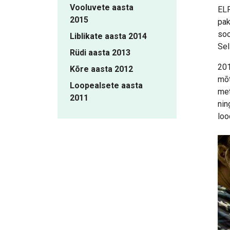
Vooluvete aasta
ELF
2015
pak
soo
Liblikate aasta 2014
Sel
Rüdi aasta 2013
201
Kõre aasta 2012
mõt
Loopealsete aasta
met
2011
nin
loo