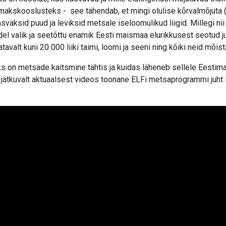
imakskooslusteks - see tähendab, et mingi olulise kõrvalmõjuta (
asvaksid puud ja leviksid metsale iseloomulikud liigid. Millegi ni
del valik ja seetõttu enamik Eesti maismaa elurikkusest seotud
atavalt kuni 20 000 liiki taimi, loomi ja seeni ning kõiki neid mõ
s on metsade kaitsmine tähtis ja kuidas läheneb sellele Eestim
 jätkuvalt aktuaalsest videos toonane ELFi metsaprogrammi juht