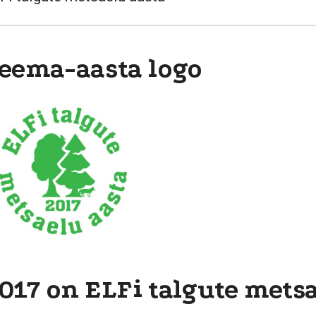
eema-aasta logo
017 on ELFi talgute mets