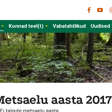
Konnad teel(t)
Vabatahtlikud
Uudised
Metsaelu aasta 2017
Fi talgute metsaelu aasta