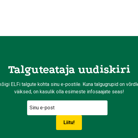
Talguteataja uudiskiri
kõigi ELFi talgute kohta sinu e-postile. Kuna talgugrupid on võrd
väiksed, on kasulik olla esimeste infosaajate seas!