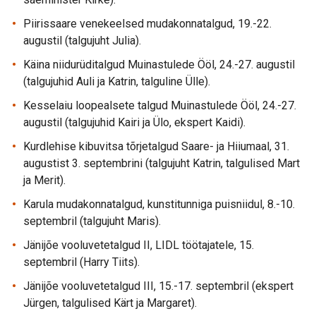
Piirissaare venekeelsed mudakonnatalgud, 19.-22.
augustil (talgujuht Julia).
Käina niidurüditalgud Muinastulede Ööl, 24.-27. augustil
(talgujuhid Auli ja Katrin, talguline Ülle).
Kesselaiu loopealsete talgud Muinastulede Ööl, 24.-27.
augustil (talgujuhid Kairi ja Ülo, ekspert Kaidi).
Kurdlehise kibuvitsa tõrjetalgud Saare- ja Hiiumaal, 31.
augustist 3. septembrini (talgujuht Katrin, talgulised Mart
ja Merit).
Karula mudakonnatalgud, kunstitunniga puisniidul, 8.-10.
septembril (talgujuht Maris).
Jänijõe vooluvetetalgud II, LIDL töötajatele, 15.
septembril (Harry Tiits).
Jänijõe vooluvetetalgud III, 15.-17. septembril (ekspert
Jürgen, talgulised Kärt ja Margaret).