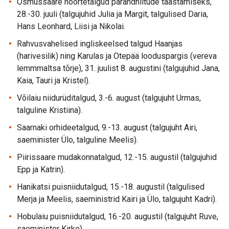
Osmussaare noortetalgud pärandniitude taastamiseks,
28.-30. juuli (talgujuhid Julia ja Margit, talgulised Daria,
Hans Leonhard, Liisi ja Nikolai.
Rahvusvahelised ingliskeelsed talgud Haanjas
(harivesilik) ning Karulas ja Otepää looduspargis (vereva
lemmmaltsa tõrje), 31. juulist 8. augustini (talgujuhid Jana,
Kaia, Tauri ja Kristel).
Võilaiu niidurüditalgud, 3.-6. august (talgujuht Urmas,
talguline Kristiina).
Saarnaki orhideetalgud, 9.-13. august (talgujuht Airi,
saeminister Ülo, talguline Meelis).
Piirissaare mudakonnatalgud, 12.-15. augustil (talgujuhid
Epp ja Katrin).
Hanikatsi puisniidutalgud, 15.-18. augustil (talgulised
Merja ja Meelis, saeministrid Kairi ja Ülo, talgujuht Kadri).
Hobulaiu puisniidutalgud, 16.-20. augustil (talgujuht Ruve,
saeminister Kirke).