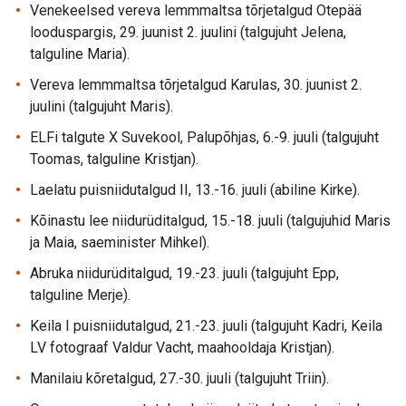
Venekeelsed vereva lemmmaltsa tõrjetalgud Otepää
looduspargis, 29. juunist 2. juulini (talgujuht Jelena,
talguline Maria).
Vereva lemmmaltsa tõrjetalgud Karulas, 30. juunist 2.
juulini (talgujuht Maris).
ELFi talgute X Suvekool, Palupõhjas, 6.-9. juuli (talgujuht
Toomas, talguline Kristjan).
Laelatu puisniidutalgud II, 13.-16. juuli (abiline Kirke).
Kõinastu lee niidurüditalgud, 15.-18. juuli (talgujuhid Maris
ja Maia, saeminister Mihkel).
Abruka niidurüditalgud, 19.-23. juuli (talgujuht Epp,
talguline Merje).
Keila I puisniidutalgud, 21.-23. juuli (talgujuht Kadri, Keila
LV fotograaf Valdur Vacht, maahooldaja Kristjan).
Manilaiu kõretalgud, 27.-30. juuli (talgujuht Triin).