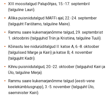
XIII moositalgud Palupõhjas, 15.-17. septembril
(talguline Lauri).
Allika puisniidutalgud MAFFi ajal, 22.-24. september
(talgujuht Farištamo, talguline Maire).
Rammu saare kukemarjanõmme talgud, 29. septembrist
1. oktoobrini (talgujuhid Triin ja Kristiina, talguline Tuuli).
Kõinastu lee niidurüditalgud II: katse A, 6.-8. oktoober
(talgulised Marge ja Kairi) ja katse B, 4. november
(talgujuht Kadri).
Kihnu puisniidutalgud, 20.-22. oktoober (talgujuhid Kairi ja
Ülo, talguline Merja).
Rammu saare kukemarjanõmme talgud (eesti-vene
keelekümblusgrupp), 3.-5. november (talgujuht Ülo,
saeminister Kairi).