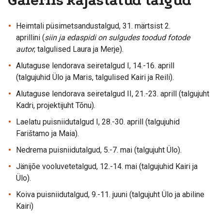
Galeriis kajastatud talgud
Heimtali püsimetsandustalgud, 31. märtsist 2.
aprillini (
siin ja edaspidi on sulgudes toodud fotode
autor
; talgulised Laura ja Merje).
Alutaguse lendorava seiretalgud I, 14.-16. aprill
(talgujuhid Ülo ja Maris, talgulised Kairi ja Reili).
Alutaguse lendorava seiretalgud II, 21.-23. aprill (talgujuht
Kadri, projektijuht Tõnu).
Laelatu puisniidutalgud I, 28.-30. aprill (talgujuhid
Farištamo ja Maia).
Nedrema puisniidutalgud, 5.-7. mai (talgujuht Ülo).
Jänijõe vooluvetetalgud, 12.-14. mai (talgujuhid Kairi ja
Ülo).
Koiva puisniidutalgud, 9.-11. juuni (talgujuht Ülo ja abiline
Kairi)