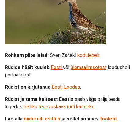
Rohkem pilte leiad:
Sven Začeki
kodulehelt
.
Rüdide häält kuuleb
Eesti
või
ülemaailmsetest
loodusheli
portaalidest
.
Rüdist on kirjutanud
Eesti Loodus
.
Rüdist ja tema kaitsest Eestis
saab väga palju teada
lugedes
riikliku tegevuskava rüdi kaitseks
.
Lae alla
niidurüdi esitlus
ja sellel põhinev
tööleht
.