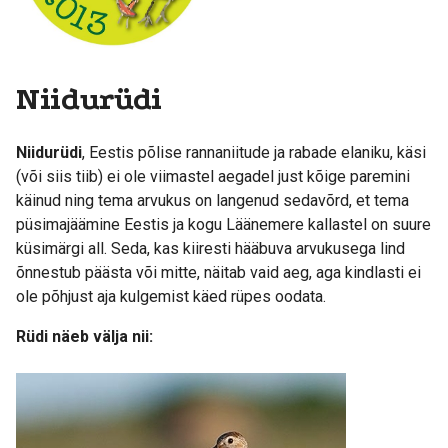
Niidurüdi
Niidurüdi
, Eestis põlise rannaniitude ja rabade elaniku, käsi
(või siis tiib) ei ole viimastel aegadel just kõige paremini
käinud ning tema arvukus on langenud sedavõrd, et tema
püsimajäämine Eestis ja kogu Läänemere kallastel on suure
küsimärgi all. Seda, kas kiiresti hääbuva arvukusega lind
õnnestub päästa või mitte, näitab vaid aeg, aga kindlasti ei
ole põhjust aja kulgemist käed rüpes oodata.
Rüdi näeb välja nii: