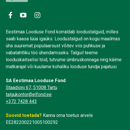
Eestimaa Looduse Fond korraldab loodustalguid, milles
saab kaasa lüüa igaüks. Loodustalgud on kogu maailmas
üha suuremat populaarsust võitev viis puhkuse ja
vabatahtliku töö ühendamiseks. Talguil teeme
looduskaitselisi töid, tutvume ümbruskonnaga ning käime
matkarajal või kuulame kohaliku looduse tundja pajatusi.
SA Eestimaa Looduse Fond
Staadioni 67, 51008 Tartu
talgukontor@elfond.ee
+372 7428 443
Soovid toetada?
Kanna oma toetus arvele
EE282200221005100292