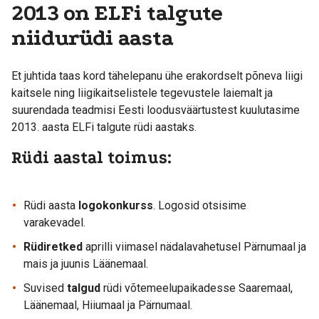
2013 on ELFi talgute
niidurüdi aasta
Et juhtida taas kord tähelepanu ühe erakordselt põneva liigi
kaitsele ning liigikaitselistele tegevustele laiemalt ja
suurendada teadmisi Eesti loodusväärtustest kuulutasime
2013. aasta ELFi talgute rüdi aastaks.
Rüdi aastal toimus:
Rüdi aasta
logokonkurss
. Logosid otsisime
varakevadel.
Rüdiretked
aprilli viimasel nädalavahetusel Pärnumaal ja
mais ja juunis Läänemaal.
Suvised
talgud
rüdi võtemeelupaikadesse Saaremaal,
Läänemaal, Hiiumaal ja Pärnumaal.