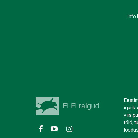
Info 
Eestim
igaüks
viis p
töid, 
loodus