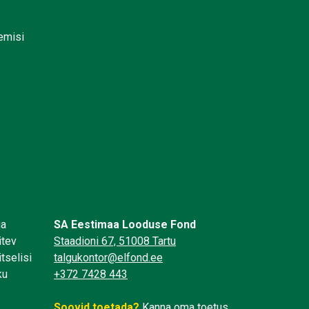
lemisi
üa
SA Eestimaa Looduse Fond
itev
Staadioni 67, 51008 Tartu
tselisi
talgukontor@elfond.ee
ku
+372 7428 443
Soovid toetada?
Kanna oma toetus