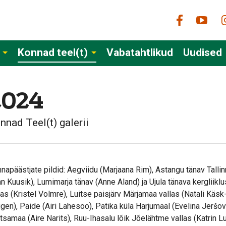
Konnad teel(t)
Vabatahtlikud
Uudised
2024
nnad Teel(t) galerii
napäästjate pildid: Aegviidu (Marjaana Rim), Astangu tänav Tallin
n Kuusik), Lumimarja tänav (Anne Aland) ja Ujula tänava kergliikl
las (Kristel Volmre), Luitse paisjärv Märjamaa vallas (Natali Kä
gen), Paide (Airi Lahesoo), Patika küla Harjumaal (Evelina Jeršov
tsamaa (Aire Narits), Ruu-Ihasalu lõik Jõelähtme vallas (Katrin L