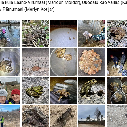
ia küla Lääne-Virumaal (Marleen Mölder), Uuesalu Rae vallas (Ka
v Pärnumaal (Merlyn Kotljar)