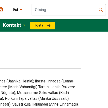
Est
Kontakt
Toeta!
nas (Jaanika Heinla); Ihaste linnaosa (Lenne-
ustee (Maria Vabamägi) Tartus; Lasila Rakvere
sk-Nõgisto), Metsanurme Saku vallas (Kadri
a), Porkuni Tapa vallas (Marika Uusssalu),
uhaäär), Sausti küla Harjumaal (Anne Linnamägi),