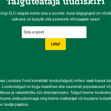
Talguteataja uudiskiri
kõigi ELFi talgute kohta sinu e-postile. Kuna talgugrupid on võrd
väiksed, on kasulik olla esimeste infosaajate seas!
aa Looduse Fond korraldab loodustalguid, milles saab kaasa lü
. Loodustalgud on kogu maailmas üha suuremat populaarsust võ
uhkuse ja vabatahtliku töö ühendamiseks. Talguil teeme looduskai
tutvume ümbruskonnaga ning käime matkarajal või kuulame kohali
e tundja pajatusi.