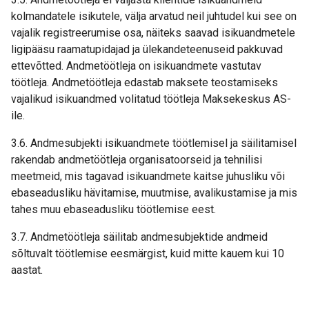
kolmandatele isikutele, välja arvatud neil juhtudel kui see on
vajalik registreerumise osa, näiteks saavad isikuandmetele
ligipääsu raamatupidajad ja ülekandeteenuseid pakkuvad
ettevõtted. Andmetöötleja on isikuandmete vastutav
töötleja. Andmetöötleja edastab maksete teostamiseks
vajalikud isikuandmed volitatud töötleja Maksekeskus AS-
ile.
3.6. Andmesubjekti isikuandmete töötlemisel ja säilitamisel
rakendab andmetöötleja organisatoorseid ja tehnilisi
meetmeid, mis tagavad isikuandmete kaitse juhusliku või
ebaseadusliku hävitamise, muutmise, avalikustamise ja mis
tahes muu ebaseadusliku töötlemise eest.
3.7. Andmetöötleja säilitab andmesubjektide andmeid
sõltuvalt töötlemise eesmärgist, kuid mitte kauem kui 10
aastat.