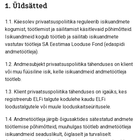
1. Üldsätted
1.1. Käesolev privaatsuspoliitika reguleerib isikuandmete
kogumist, töötlemist ja säilitamist käsitlevaid põhimõtteid.
Isikuandmeid kogub töötleb ja säilitab isikuandmete
vastutav töötleja SA Eestimaa Looduse Fond (edaspidi
andmetöötleja).
1.2. Andmesubjekt privaatsuspoliitika tähenduses on klient
või muu füüsiline isik, kelle isikuandmeid andmetöötleja
töötleb.
1.3. Klient privaatsuspoliitika tähenduses on igaüks, kes
registreerub ELFi talgute kodulehe kaudu ELFi
loodustalgutele või muule looduskaitseüritusele.
1.4. Andmetöötleja järgib õigusaktides sätestatud andmete
töötlemise põhimõtteid, muuhulgas töötleb andmetöötleja
isikuandmeid seaduslikult, õiglaselt ja turvaliselt.