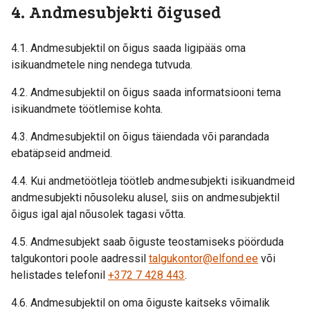
4. Andmesubjekti õigused
4.1. Andmesubjektil on õigus saada ligipääs oma
isikuandmetele ning nendega tutvuda.
4.2. Andmesubjektil on õigus saada informatsiooni tema
isikuandmete töötlemise kohta.
4.3. Andmesubjektil on õigus täiendada või parandada
ebatäpseid andmeid.
4.4. Kui andmetöötleja töötleb andmesubjekti isikuandmeid
andmesubjekti nõusoleku alusel, siis on andmesubjektil
õigus igal ajal nõusolek tagasi võtta.
4.5. Andmesubjekt saab õiguste teostamiseks pöörduda
talgukontori poole aadressil
talgukontor@elfond.ee
või
helistades telefonil
+372 7 428 443
.
4.6. Andmesubjektil on oma õiguste kaitseks võimalik