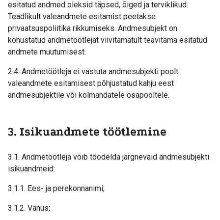
esitatud andmed oleksid täpsed, õiged ja terviklikud.
Teadlikult valeandmete esitamist peetakse
privaatsuspoliitika rikkumiseks. Andmesubjekt on
kohustatud andmetöötlejat viivitamatult teavitama esitatud
andmete muutumisest.
2.4. Andmetöötleja ei vastuta andmesubjekti poolt
valeandmete esitamisest põhjustatud kahju eest
andmesubjektile või kolmandatele osapooltele.
3. Isikuandmete töötlemine
3.1. Andmetöötleja võib töödelda järgnevaid andmesubjekti
isikuandmeid:
3.1.1. Ees- ja perekonnanimi;
3.1.2. Vanus;