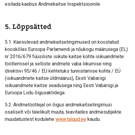
esitada kaebus Andmekaitse Inspektsioonile.
5. Lõppsätted
5.1. Käesolevad andmekaitsetingimused on koostatud
kooskõlas Euroopa Parlamendi ja nõukogu määrusega (EL)
nr 2016/679 füüsiliste isikute kaitse kohta isikuandmete
töötlemisel ja selliste andmete vaba liikumise ning
direktiivi 95/46 / EÜ kehtetuks tunnistamise kohta / EÜ
(isikuandmete kaitse üldmäärus), Eesti Vabariigi
isikuandmete kaitse seadusega ning Eesti Vabariigi ja
Euroopa Liidu õigusaktidega.
5.2. Andmetöötlejal on õigus andmekaitsetingimusi
osaliselt või täielikult muuta, teavitades andmesubjekte
muudatustest kodulehe
www.talgud.ee
kaudu.