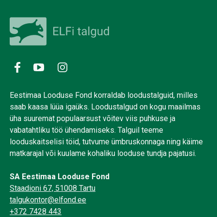
Eestimaa Looduse Fond korraldab loodustalguid, milles
saab kaasa lüüa igaüks. Loodustalgud on kogu maailmas
üha suuremat populaarsust võitev viis puhkuse ja
vabatahtliku töö ühendamiseks. Talguil teeme
looduskaitselisi töid, tutvume ümbruskonnaga ning käime
matkarajal või kuulame kohaliku looduse tundja pajatusi.
SA Eestimaa Looduse Fond
Staadioni 67, 51008 Tartu
talgukontor@elfond.ee
+372 7428 443