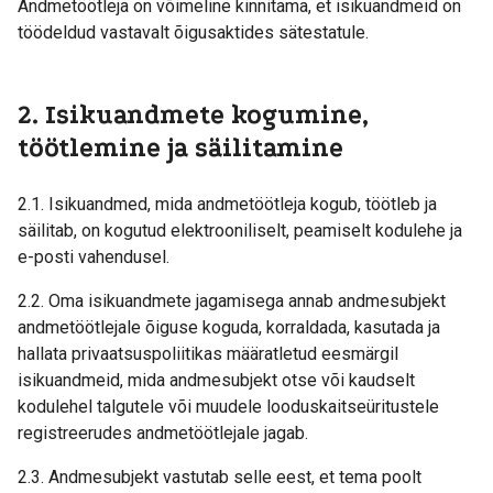
Andmetöötleja on võimeline kinnitama, et isikuandmeid on
töödeldud vastavalt õigusaktides sätestatule.
2. Isikuandmete kogumine,
töötlemine ja säilitamine
2.1. Isikuandmed, mida andmetöötleja kogub, töötleb ja
säilitab, on kogutud elektrooniliselt, peamiselt kodulehe ja
e-posti vahendusel.
2.2. Oma isikuandmete jagamisega annab andmesubjekt
andmetöötlejale õiguse koguda, korraldada, kasutada ja
hallata privaatsuspoliitikas määratletud eesmärgil
isikuandmeid, mida andmesubjekt otse või kaudselt
kodulehel talgutele või muudele looduskaitseüritustele
registreerudes andmetöötlejale jagab.
2.3. Andmesubjekt vastutab selle eest, et tema poolt