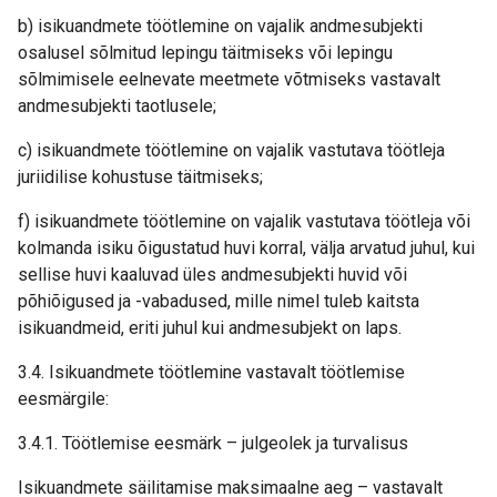
b) isikuandmete töötlemine on vajalik andmesubjekti
osalusel sõlmitud lepingu täitmiseks või lepingu
sõlmimisele eelnevate meetmete võtmiseks vastavalt
andmesubjekti taotlusele;
c) isikuandmete töötlemine on vajalik vastutava töötleja
juriidilise kohustuse täitmiseks;
f) isikuandmete töötlemine on vajalik vastutava töötleja või
kolmanda isiku õigustatud huvi korral, välja arvatud juhul, kui
sellise huvi kaaluvad üles andmesubjekti huvid või
põhiõigused ja -vabadused, mille nimel tuleb kaitsta
isikuandmeid, eriti juhul kui andmesubjekt on laps.
3.4. Isikuandmete töötlemine vastavalt töötlemise
eesmärgile:
3.4.1. Töötlemise eesmärk – julgeolek ja turvalisus
Isikuandmete säilitamise maksimaalne aeg – vastavalt