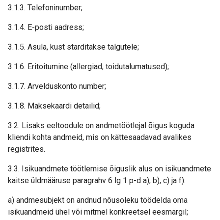
3.1.3. Telefoninumber;
3.1.4. E-posti aadress;
3.1.5. Asula, kust starditakse talgutele;
3.1.6. Eritoitumine (allergiad, toidutalumatused);
3.1.7. Arvelduskonto number;
3.1.8. Maksekaardi detailid;
3.2. Lisaks eeltoodule on andmetöötlejal õigus koguda
kliendi kohta andmeid, mis on kättesaadavad avalikes
registrites.
3.3. Isikuandmete töötlemise õiguslik alus on isikuandmete
kaitse üldmääruse paragrahv 6 lg 1 p-d a), b), c) ja f):
a) andmesubjekt on andnud nõusoleku töödelda oma
isikuandmeid ühel või mitmel konkreetsel eesmärgil;