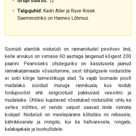
Grupi suurus:
12
Talgujuhid:
Kadri Aller ja Ruve Kreek.
Saeministriks on Hannes Lõhmus.
Soorüdi alamliik niidurüdi on rannaniitudel pesitsev lind,
kelle arvukus on viimase 60 aastaga langenud kõigest 200
paarini. Peamiseks ohuteguriks on kasutuseta jäänud
rannakarjamaade võsastumine, sest lühijalgsele niidurüdile
ei sobi kõrge taimestikuga alad. Ta vajab loomade poolt
madalaks söödud muruga rannikuala, kus leidub
toidupoolist ehk selgrootuid pakkuvaid veesilmi ja
mudalaike. Ühtlasi kujutavad võsatukad niidurüdile ohtu ka
selles mõttes, et nende varjust saavad linde rünnata
kiskjad. Niidurüdi on meelepärane kõhutäis nii rebasele,
kährikkoerale ja mingile, kui ka hallvaresele, rongale,
kalakajakale ja loorkullidele.