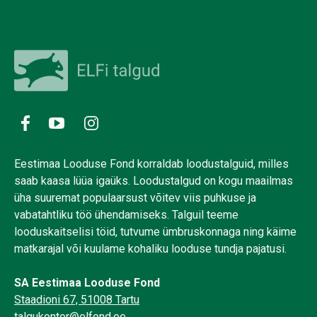
Eestimaa Looduse Fond korraldab loodustalguid, milles
saab kaasa lüüa igaüks. Loodustalgud on kogu maailmas
üha suuremat populaarsust võitev viis puhkuse ja
vabatahtliku töö ühendamiseks. Talguil teeme
looduskaitselisi töid, tutvume ümbruskonnaga ning käime
matkarajal või kuulame kohaliku looduse tundja pajatusi.
SA Eestimaa Looduse Fond
Staadioni 67, 51008 Tartu
talgukontor@elfond.ee