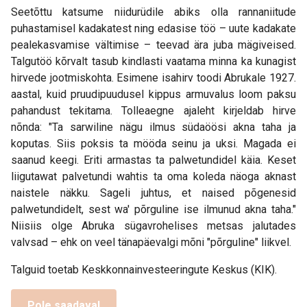
Seetõttu katsume niidurüdile abiks olla rannaniitude
puhastamisel kadakatest ning edasise töö – uute kadakate
pealekasvamise vältimise – teevad ära juba mägiveised.
Talgutöö kõrvalt tasub kindlasti vaatama minna ka kunagist
hirvede jootmiskohta. Esimene isahirv toodi Abrukale 1927.
aastal, kuid pruudipuudusel kippus armuvalus loom paksu
pahandust tekitama. Tolleaegne ajaleht kirjeldab hirve
nõnda: "Ta sarwiline nägu ilmus südaöösi akna taha ja
koputas. Siis poksis ta mööda seinu ja uksi. Magada ei
saanud keegi. Eriti armastas ta palwetundidel käia. Keset
liigutawat palvetundi wahtis ta oma koleda näoga aknast
naistele näkku. Sageli juhtus, et naised põgenesid
palwetundidelt, sest wa' põrguline ise ilmunud akna taha."
Niisiis olge Abruka sügavrohelises metsas jalutades
valvsad – ehk on veel tänapäevalgi mõni "põrguline" liikvel.
Talguid toetab Keskkonnainvesteeringute Keskus (KIK).
Pole saadaval