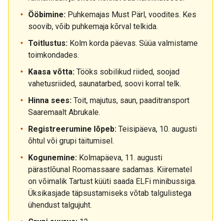
Ööbimine:
Puhkemajas Must Pärl, voodites. Kes
soovib, võib puhkemaja kõrval telkida.
Toitlustus:
Kolm korda päevas. Süüa valmistame
toimkondades.
Kaasa võtta:
Tööks sobilikud riided, soojad
vahetusriided, saunatarbed, soovi korral telk.
Hinna sees:
Toit, majutus, saun, paaditransport
Saaremaalt Abrukale.
Registreerumine lõpeb:
Teisipäeva, 10. augusti
õhtul või grupi täitumisel.
Kogunemine:
Kolmapäeva, 11. augusti
pärastlõunal Roomassaare sadamas. Kiirematel
on võimalik Tartust küüti saada ELFi minibussiga.
Üksikasjade täpsustamiseks võtab talgulistega
ühendust talgujuht.