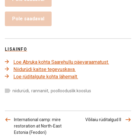
Pole saadaval
LISAINFO
Loe Abruka kohta Saarehullu päevaraamatust.
Niidurüdi kaitse tegevuskava.
Loe rüditalgute kohta lähemalt.
niidurüdi
,
rannaniit
,
poollooduslik kooslus
International camp: mire
Võilaiu rüditalgud II
restoration at North-East
Estonia (Feodori)