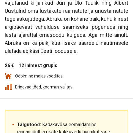
vajutanud kirjanikud Jüri ja Ülo Tuulik ning Albert
Uustulnd oma lustakate raamatute ja unustamatute
tegelaskujudega. Abruka on kohane paik, kuhu kiirest
argipäevast vahelduse saamiseks põgeneda ning
lasta ajarattal omasoodu kulgeda. Aga mitte ainult.
Abruka on ka paik, kus lisaks saareelu nautimisele
ulatada abikäsi Eesti loodusele.
26 €
12 inimest grupis
Ööbimine majas voodites
Erinevad tööd, koormus valitav
Talgutööd:
Kadakavõsa eemaldamine
rannaniidult ja okste kokkuvedu hunnikutesse.