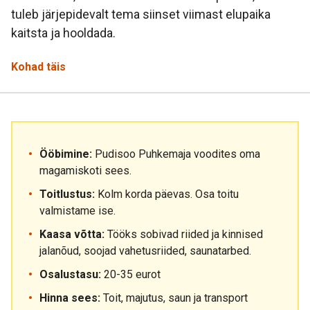
tuleb järjepidevalt tema siinset viimast elupaika
kaitsta ja hooldada.
Kohad täis
Ööbimine:
Pudisoo Puhkemaja voodites oma
magamiskoti sees.
Toitlustus:
Kolm korda päevas. Osa toitu
valmistame ise.
Kaasa võtta:
Tööks sobivad riided ja kinnised
jalanõud, soojad vahetusriided, saunatarbed.
Osalustasu:
20-35 eurot
Hinna sees:
Toit, majutus, saun ja transport