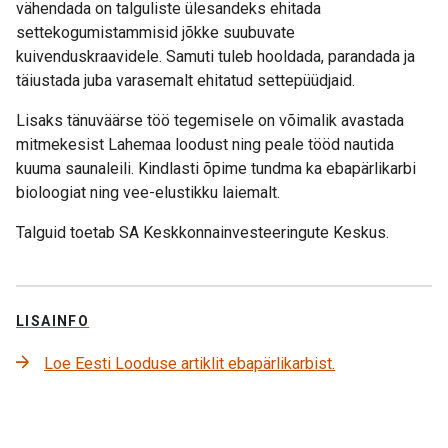
vähendada on talguliste ülesandeks ehitada
settekogumistammisid jõkke suubuvate
kuivenduskraavidele. Samuti tuleb hooldada, parandada ja
täiustada juba varasemalt ehitatud settepüüdjaid.
Lisaks tänuväärse töö tegemisele on võimalik avastada
mitmekesist Lahemaa loodust ning peale tööd nautida
kuuma saunaleili. Kindlasti õpime tundma ka ebapärlikarbi
bioloogiat ning vee-elustikku laiemalt.
Talguid toetab SA Keskkonnainvesteeringute Keskus.
LISAINFO
Loe Eesti Looduse artiklit ebapärlikarbist.