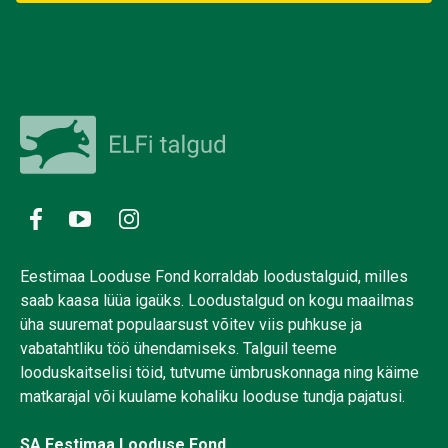
Eestimaa Looduse Fond korraldab loodustalguid, milles
saab kaasa lüüa igaüks. Loodustalgud on kogu maailmas
üha suuremat populaarsust võitev viis puhkuse ja
vabatahtliku töö ühendamiseks. Talguil teeme
looduskaitselisi töid, tutvume ümbruskonnaga ning käime
matkarajal või kuulame kohaliku looduse tundja pajatusi.
SA Eestimaa Looduse Fond