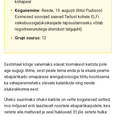
kohapeal.
Kogunemine:
Reede, 19. augusti õhtul Pudisool.
Esimesed soovijad saavad Tartust kohale ELFi
väikebussiga(üksikasjade täpsustamiseks võtab
registreerunutega ühendust talgujuht).
Grupi suurus:
12
Eestimaal kõige vanemaks elavat loomakest kaitsta pole
aga sugugi lihtne, sest peale tema enda ja ta eluala peame
ebapärlikarbi omapärase arengubioloogia tõttu hoolitsema
ka vaheperemeheks olevate kalaliikide ning nende
elukeskkonna eest.
Üheks suurimaks ohuks karbile on vette kogunevad setted,
mis mõjuvad eriti laastavalt noortele ebapärlikarpidele, kes
setete alla mattuvad ja seal hukkuvad. Et jõe setete hulka