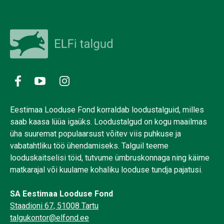
Eestimaa Looduse Fond korraldab loodustalguid, milles
saab kaasa lüüa igaüks. Loodustalgud on kogu maailmas
üha suuremat populaarsust võitev viis puhkuse ja
vabatahtliku töö ühendamiseks. Talguil teeme
looduskaitselisi töid, tutvume ümbruskonnaga ning käime
matkarajal või kuulame kohaliku looduse tundja pajatusi.
SA Eestimaa Looduse Fond
Staadioni 67, 51008 Tartu
talgukontor@elfond.ee