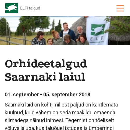
Orhideetalgud
Saarnaki laiul
01. september - 05. september 2018
Saarnaki laid on koht, millest paljud on kahtlemata
kuulnud, kuid vähem on seda maakildu omaenda
silmadega näinud inimesi. Tegemist on tõeliselt
võluva laiuga, kus taluõuel istudes ja ümberringi