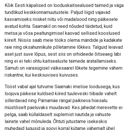
Kõik Eesti käpalised on looduskaitsealused taimed ja väga
tundlikud keskkonnamuutustele. Paljud liigid vajavad
kasvamiseks niisket niitu või madalsood ning päikesele
avatud kohta. Saarnakil on need nõuded täidetud, kuid
metsa ja võsa pealtungimisel kaovad sellised kooslused
kiirelt. Niisiis saab meie tööks olema mändide ja kadakate
raie ning oksahunnikute põletamine lõkkes. Talguid leiavad
aset just suve lõpus, sest siis on orhideede õitseaeg läbi
ning ei ei teki ohtu kaitsealuste taimede äratallamiseks.
Samuti on varasügisel väikesaarel lõkete tegemine vähem
riskantne, kui kesksuvises kuivuses.
Tööst vabal ajal tutvume Saarnaki imelise loodusega, kus
loojuva päikese kuldsed kiired tuuleveski tiibade vahelt
sillerdavad ning Pärnamäe rängal paikneva hiiesalu
müstiliselt paeluvaks muudavad. Kes jahedat merevette ei
pelga, saab küllaldaselt suplemist nautida ja vahuste
lainete vahel mõnuleda. Õhtuti jutustame isekeskis
muhedaid lugusid ja soovi korral kütame vähemalt ühel