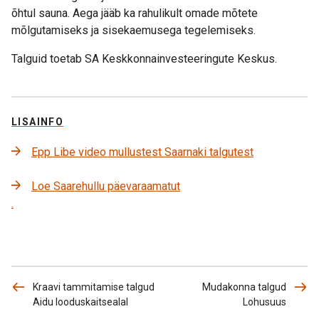
õhtul sauna. Aega jääb ka rahulikult omade mõtete
mõlgutamiseks ja sisekaemusega tegelemiseks.
Talguid toetab SA Keskkonnainvesteeringute Keskus.
LISAINFO
Epp Libe video mullustest Saarnaki talgutest
Loe Saarehullu päevaraamatut
.
Kraavi tammitamise talgud
Mudakonna talgud
Aidu looduskaitsealal
Lohusuus