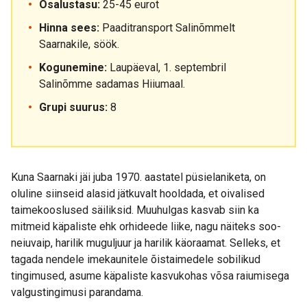
Osalustasu:
25-45 eurot
Hinna sees:
Paaditransport Salinõmmelt
Saarnakile, söök.
Kogunemine:
Laupäeval, 1. septembril
Salinõmme sadamas Hiiumaal.
Grupi suurus:
8
Kuna Saarnaki jäi juba 1970. aastatel püsielaniketa, on
oluline siinseid alasid jätkuvalt hooldada, et oivalised
taimekooslused säiliksid. Muuhulgas kasvab siin ka
mitmeid käpaliste ehk orhideede liike, nagu näiteks soo-
neiuvaip, harilik muguljuur ja harilik käoraamat. Selleks, et
tagada nendele imekaunitele õistaimedele sobilikud
tingimused, asume käpaliste kasvukohas võsa raiumisega
valgustingimusi parandama.