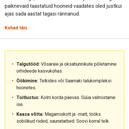
paiknevaid taastatuid hooneid vaadates oled justkui
ajas sada aastat tagasi rännanud.
Kohad täis
Talgutööd:
Võsaraie ja oksahunnikute põletamine
orhideede kasvukohas.
Ööbimine:
Telkides või Saarnaki talukompleksi
hoonetes.
Toitlustus:
Kolm korda päevas. Süüa valmistame
ise.
Kaasa võtta:
Magamiskott ja -matt, tööks
sobilikud riided, saunatarbed. Soovi korral telk.