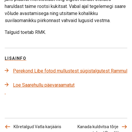
haruldast taime rootsi kukitsat. Vabal ajal tegelemegi saare
võlude avastamisega ning utsitame kohalikku
suvilaomanikku piirkonnast vahvaid lugusid vestma.
Talguid toetab RMK.
LISAINFO
Perekond Libe fotod mullustest sügistalgutest Rammul
Loe Saarehullu päevaraamatut
.
Kõretalgud Vatla karjääris
Kanada kuldvitsa tõrje