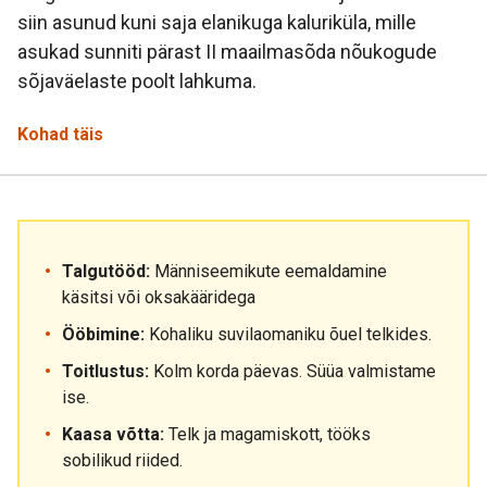
siin asunud kuni saja elanikuga kaluriküla, mille
asukad sunniti pärast II maailmasõda nõukogude
sõjaväelaste poolt lahkuma.
Kohad täis
Talgutööd:
Männiseemikute eemaldamine
käsitsi või oksakääridega
Ööbimine:
Kohaliku suvilaomaniku õuel telkides.
Toitlustus:
Kolm korda päevas. Süüa valmistame
ise.
Kaasa võtta:
Telk ja magamiskott, tööks
sobilikud riided.