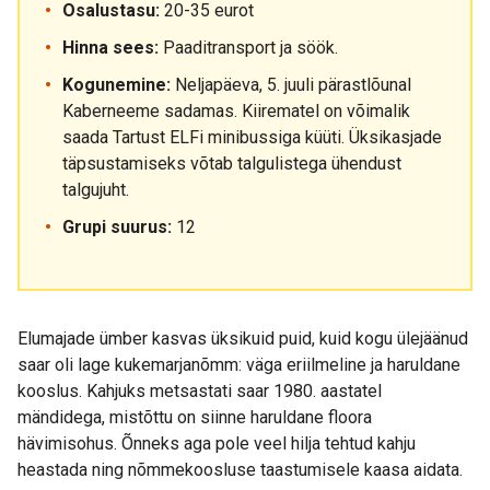
Osalustasu:
20-35 eurot
Hinna sees:
Paaditransport ja söök.
Kogunemine:
Neljapäeva, 5. juuli pärastlõunal
Kaberneeme sadamas. Kiirematel on võimalik
saada Tartust ELFi minibussiga küüti. Üksikasjade
täpsustamiseks võtab talgulistega ühendust
talgujuht.
Grupi suurus:
12
Elumajade ümber kasvas üksikuid puid, kuid kogu ülejäänud
saar oli lage kukemarjanõmm: väga eriilmeline ja haruldane
kooslus. Kahjuks metsastati saar 1980. aastatel
mändidega, mistõttu on siinne haruldane floora
hävimisohus. Õnneks aga pole veel hilja tehtud kahju
heastada ning nõmmekoosluse taastumisele kaasa aidata.