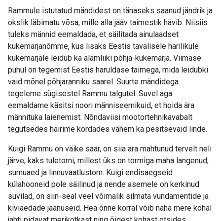
Rammule istutatud mändidest on tänaseks saanud jändrik ja
okslik läbimatu võsa, mille alla jääv taimestik hävib. Niisiis
tuleks männid eemaldada, et säilitada ainulaadset
kukemarjanõmme, kus lisaks Eestis tavalisele harilikule
kukemarjale leidub ka alamliiki põhja-kukemarja. Viimase
puhul on tegemist Eestis haruldase taimega, mida leidubki
vaid mõnel põhjaranniku saarel. Suurte mändidega
tegeleme sügisestel Rammu talgutel. Suvel aga
eemaldame käsitsi noori männiseemikuid, et hoida ära
männituka laienemist. Nõndaviisi mootortehnikavabalt
tegutsedes häirime kordades vähem ka pesitsevaid linde.
Kuigi Rammu on väike saar, on siia ära mahtunud tervelt neli
järve; kaks tuletorni, millest üks on tormiga maha langenud;
surnuaed ja linnuvaatlustorn. Kuigi endisaegseid
külahooneid pole säilinud ja nende asemele on kerkinud
suvilad, on siin-seal veel võimalik silmata vundamentide ja
kiviaedade jäänuseid. Hea õnne korral võib näha mere kohal
jahti pidavat merikotkast ning õigest kohast otsides