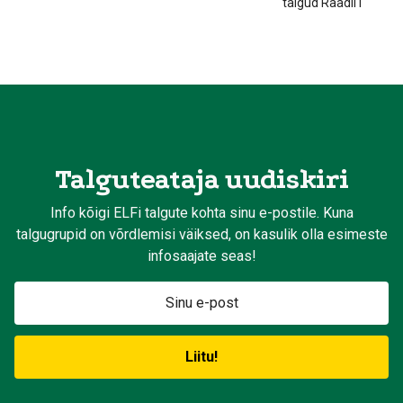
talgud Raadil I
Talguteataja uudiskiri
Info kõigi ELFi talgute kohta sinu e-postile. Kuna
talgugrupid on võrdlemisi väiksed, on kasulik olla esimeste
infosaajate seas!