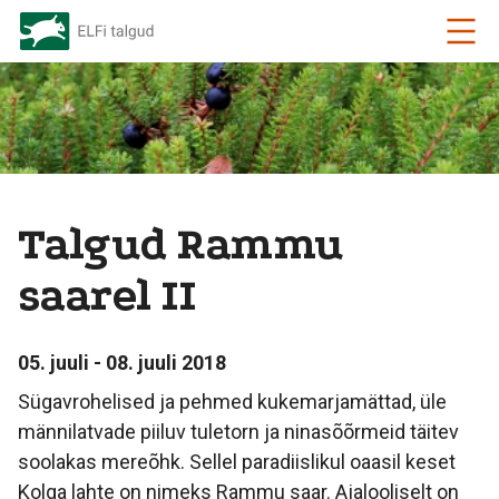
Talgud Rammu
saarel II
05. juuli - 08. juuli 2018
Sügavrohelised ja pehmed kukemarjamättad, üle
männilatvade piiluv tuletorn ja ninasõõrmeid täitev
soolakas mereõhk. Sellel paradiislikul oaasil keset
Kolga lahte on nimeks Rammu saar. Ajalooliselt on