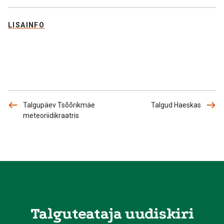
LISAINFO
Talgupäev Tsõõrikmäe
Talgud Haeskas
meteoriidikraatris
Talguteataja uudiskiri