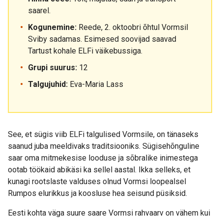
saarel.
Kogunemine:
Reede, 2. oktoobri õhtul Vormsil
Sviby sadamas. Esimesed soovijad saavad
Tartust kohale ELFi väikebussiga.
Grupi suurus:
12
Talgujuhid:
Eva-Maria Lass
See, et sügis viib ELFi talgulised Vormsile, on tänaseks
saanud juba meeldivaks traditsiooniks. Sügisehõnguline
saar oma mitmekesise looduse ja sõbralike inimestega
ootab töökaid abikäsi ka sellel aastal. Ikka selleks, et
kunagi rootslaste valduses olnud Vormsi loopealsel
Rumpos elurikkus ja koosluse hea seisund püsiksid.
Eesti kohta väga suure saare Vormsi rahvaarv on vähem kui