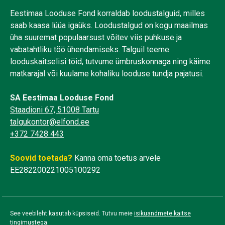
Eestimaa Looduse Fond korraldab loodustalguid, milles
saab kaasa lüüa igaüks. Loodustalgud on kogu maailmas
üha suuremat populaarsust võitev viis puhkuse ja
vabatahtliku töö ühendamiseks. Talguil teeme
looduskaitselisi töid, tutvume ümbruskonnaga ning käime
matkarajal või kuulame kohaliku looduse tundja pajatusi.
SA Eestimaa Looduse Fond
Staadioni 67, 51008 Tartu
talgukontor@elfond.ee
+372 7428 443
Soovid toetada?
Kanna oma toetus arvele
EE282200221005100292
See veebileht kasutab küpsiseid. Tutvu meie
isikuandmete kaitse
tingimustega
.