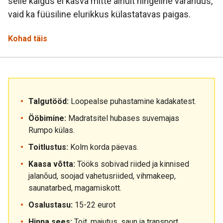
selle käigus ei kasva mitte ainult hingeline varandus,
vaid ka füüsiline elurikkus külastatavas paigas.
Kohad täis
Talgutööd:
Loopealse puhastamine kadakatest.
Ööbimine:
Madratsitel hubases suvemajas
Rumpo külas.
Toitlustus:
Kolm korda päevas.
Kaasa võtta:
Tööks sobivad riided ja kinnised
jalanõud, soojad vahetusriided, vihmakeep,
saunatarbed, magamiskott.
Osalustasu:
15-22 eurot
Hinna sees:
Toit, majutus, saun ja transport