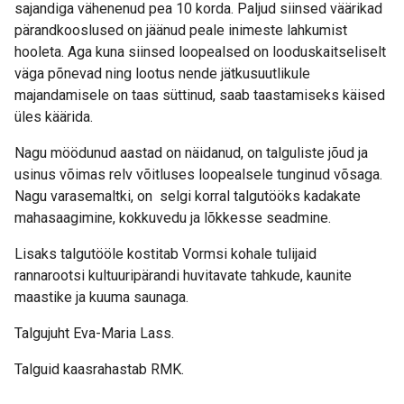
sajandiga vähenenud pea 10 korda. Paljud siinsed väärikad
pärandkooslused on jäänud peale inimeste lahkumist
hooleta. Aga kuna siinsed loopealsed on looduskaitseliselt
väga põnevad ning lootus nende jätkusuutlikule
majandamisele on taas süttinud, saab taastamiseks käised
üles käärida.
Nagu möödunud aastad on näidanud, on talguliste jõud ja
usinus võimas relv võitluses loopealsele tunginud võsaga.
Nagu varasemaltki, on selgi korral talgutööks kadakate
mahasaagimine, kokkuvedu ja lõkkesse seadmine.
Lisaks talgutööle kostitab Vormsi kohale tulijaid
rannarootsi kultuuripärandi huvitavate tahkude, kaunite
maastike ja kuuma saunaga.
Talgujuht Eva-Maria Lass.
Talguid kaasrahastab RMK.