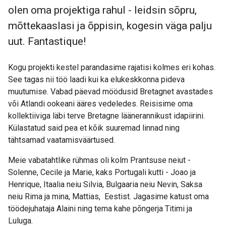
olen oma projektiga rahul - leidsin sõpru,
mõttekaaslasi ja õppisin, kogesin väga palju
uut. Fantastique!
Kogu projekti kestel parandasime rajatisi kolmes eri kohas.
See tagas nii töö laadi kui ka elukeskkonna pideva
muutumise. Vabad päevad möödusid Bretagnet avastades
või Atlandi ookeani ääres vedeledes. Reisisime oma
kollektiiviga läbi terve Bretagne läänerannikust idapiirini.
Külastatud said pea et kõik suuremad linnad ning
tähtsamad vaatamisväärtused.
Meie vabatahtlike rühmas oli kolm Prantsuse neiut -
Solenne, Cecile ja Marie, kaks Portugali kutti - Joao ja
Henrique, Itaalia neiu Silvia, Bulgaaria neiu Nevin, Saksa
neiu Rima ja mina, Mattias, Eestist. Jagasime katust oma
töödejuhataja Alaini ning tema kahe põngerja Titimi ja
Luluga.