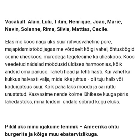
Vasakult: Alain, Lulu, Titim, Henrique, Joao, Marie,
Nevin, Solenne, Rima, Silvia, Mattias, Cecile.
Elasime koos nagu üks suur rahvusvaheline pere,
majapidamistööd jagasime võrdselt kõigi vahel, õhtusöögid
sõime üheskoos, muredega tegelesime ka üheskoos. Koos
veedetud nädalad möödusid üldises harmoonias, kõik
andsid oma panuse. Taheti head ja tehti hästi. Kui vahel ka
kukkus halvasti välja, mida ikka juhtus - oli tuju halb või
koduigatsus suur. Kõik paha läks mööda ja sai ruttu
unustatud. Kasvasime nende kolme lühikese kuuga päris
lähedasteks, mina leidsin endale sõbrad kogu eluks.
Pildil üks minu igakuine lemmik – Ameerika õhtu
burgerite ja kõige muu ebatervislikuga.