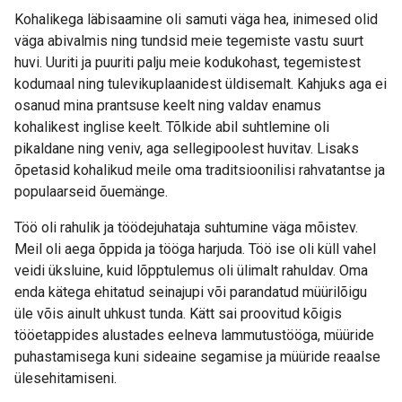
Kohalikega läbisaamine oli samuti väga hea, inimesed olid
väga abivalmis ning tundsid meie tegemiste vastu suurt
huvi. Uuriti ja puuriti palju meie kodukohast, tegemistest
kodumaal ning tulevikuplaanidest üldisemalt. Kahjuks aga ei
osanud mina prantsuse keelt ning valdav enamus
kohalikest inglise keelt. Tõlkide abil suhtlemine oli
pikaldane ning veniv, aga sellegipoolest huvitav. Lisaks
õpetasid kohalikud meile oma traditsioonilisi rahvatantse ja
populaarseid õuemänge.
Töö oli rahulik ja töödejuhataja suhtumine väga mõistev.
Meil oli aega õppida ja tööga harjuda. Töö ise oli küll vahel
veidi üksluine, kuid lõpptulemus oli ülimalt rahuldav. Oma
enda kätega ehitatud seinajupi või parandatud müürilõigu
üle võis ainult uhkust tunda. Kätt sai proovitud kõigis
tööetappides alustades eelneva lammutustööga, müüride
puhastamisega kuni sideaine segamise ja müüride reaalse
ülesehitamiseni.