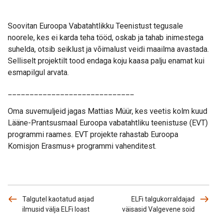
Soovitan Euroopa Vabatahtlikku Teenistust tegusale
noorele, kes ei karda teha tööd, oskab ja tahab inimestega
suhelda, otsib seiklust ja võimalust veidi maailma avastada.
Selliselt projektilt tood endaga koju kaasa palju enamat kui
esmapilgul arvata.
_____________________________
Oma suvemuljeid jagas Mattias Müür, kes veetis kolm kuud
Lääne-Prantsusmaal Euroopa vabatahtliku teenistuse (EVT)
programmi raames. EVT projekte rahastab Euroopa
Komisjon Erasmus+ programmi vahenditest.
Talgutel kaotatud asjad
ELFi talgukorraldajad
ilmusid välja ELFi loast
väisasid Valgevene soid