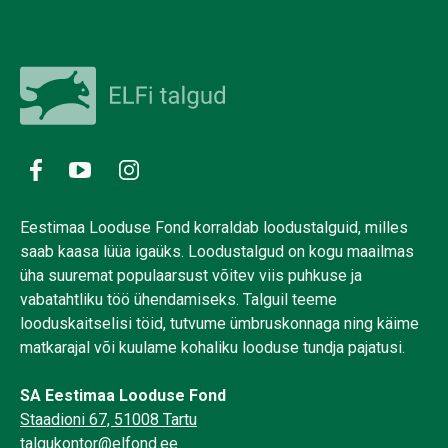
Eestimaa Looduse Fond korraldab loodustalguid, milles
saab kaasa lüüa igaüks. Loodustalgud on kogu maailmas
üha suuremat populaarsust võitev viis puhkuse ja
vabatahtliku töö ühendamiseks. Talguil teeme
looduskaitselisi töid, tutvume ümbruskonnaga ning käime
matkarajal või kuulame kohaliku looduse tundja pajatusi.
SA Eestimaa Looduse Fond
Staadioni 67, 51008 Tartu
talgukontor@elfond.ee