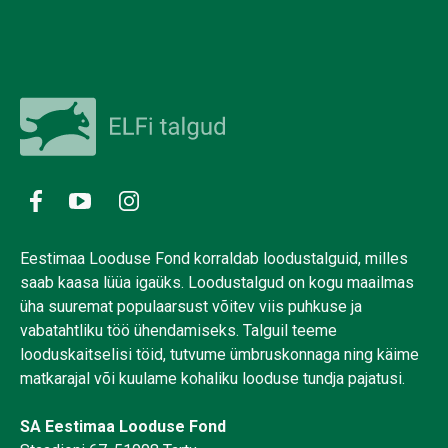
Eestimaa Looduse Fond korraldab loodustalguid, milles
saab kaasa lüüa igaüks. Loodustalgud on kogu maailmas
üha suuremat populaarsust võitev viis puhkuse ja
vabatahtliku töö ühendamiseks. Talguil teeme
looduskaitselisi töid, tutvume ümbruskonnaga ning käime
matkarajal või kuulame kohaliku looduse tundja pajatusi.
SA Eestimaa Looduse Fond