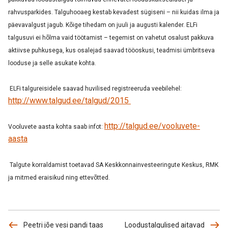
rahvusparkides. Talguhooaeg kestab kevadest sügiseni – nii kuidas ilma ja
päevavalgust jagub. Kõige tihedam on juuli ja augusti kalender. ELFi
talgusuvi ei hõlma vaid töötamist – tegemist on vahetut osalust pakkuva
aktiivse puhkusega, kus osalejad saavad tööoskusi, teadmisi ümbritseva
looduse ja selle asukate kohta.
ELFi talgureisidele saavad huvilised registreeruda veebilehel:
http://www.talgud.ee/talgud/2015
http://talgud.ee/vooluvete-
Vooluvete aasta kohta saab infot:
aasta
Talgute korraldamist toetavad SA Keskkonnainvesteeringute Keskus, RMK
ja mitmed eraisikud ning ettevõtted.
Peetri jõe vesi pandi taas
Loodustalgulised aitavad