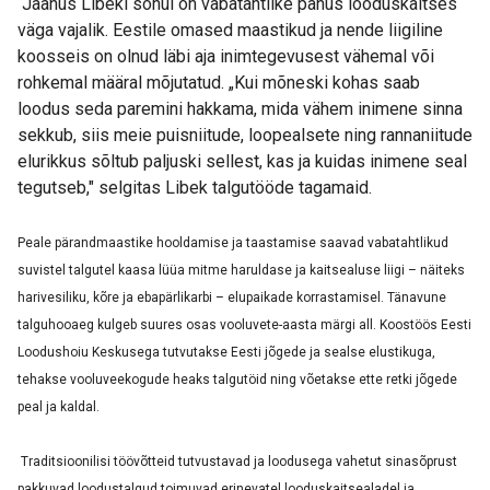
Jaanus Libeki sõnul on vabatahtlike panus looduskaitses
väga vajalik. Eestile omased maastikud ja nende liigiline
koosseis on olnud läbi aja inimtegevusest vähemal või
rohkemal määral mõjutatud. „Kui mõneski kohas saab
loodus seda paremini hakkama, mida vähem inimene sinna
sekkub, siis meie puisniitude, loopealsete ning rannaniitude
elurikkus sõltub paljuski sellest, kas ja kuidas inimene seal
tegutseb," selgitas Libek talgutööde tagamaid.
Peale pärandmaastike hooldamise ja taastamise saavad vabatahtlikud
suvistel talgutel kaasa lüüa mitme haruldase ja kaitsealuse liigi – näiteks
harivesiliku, kõre ja ebapärlikarbi – elupaikade korrastamisel. Tänavune
talguhooaeg kulgeb suures osas vooluvete-aasta märgi all. Koostöös Eesti
Loodushoiu Keskusega tutvutakse Eesti jõgede ja sealse elustikuga,
tehakse vooluveekogude heaks talgutöid ning võetakse ette retki jõgede
peal ja kaldal.
Traditsioonilisi töövõtteid tutvustavad ja loodusega vahetut sinasõprust
pakkuvad loodustalgud toimuvad erinevatel looduskaitsealadel ja