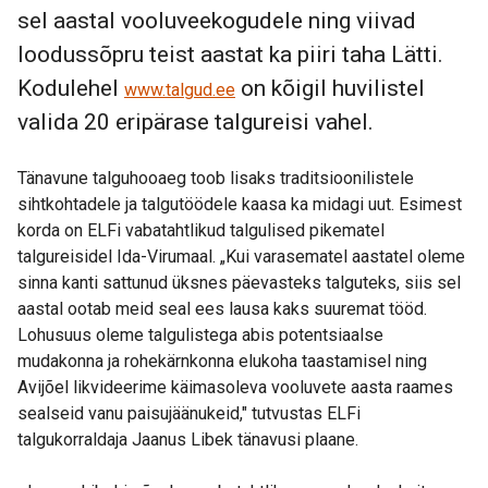
sel aastal vooluveekogudele ning viivad
loodussõpru teist aastat ka piiri taha Lätti.
Kodulehel
on kõigil huvilistel
www.talgud.ee
valida 20 eripärase talgureisi vahel.
Tänavune talguhooaeg toob lisaks traditsioonilistele
sihtkohtadele ja talgutöödele kaasa ka midagi uut. Esimest
korda on ELFi vabatahtlikud talgulised pikematel
talgureisidel Ida-Virumaal. „Kui varasematel aastatel oleme
sinna kanti sattunud üksnes päevasteks talguteks, siis sel
aastal ootab meid seal ees lausa kaks suuremat tööd.
Lohusuus oleme talgulistega abis potentsiaalse
mudakonna ja rohekärnkonna elukoha taastamisel ning
Avijõel likvideerime käimasoleva vooluvete aasta raames
sealseid vanu paisujäänukeid," tutvustas ELFi
talgukorraldaja Jaanus Libek tänavusi plaane.