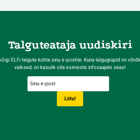
Talguteataja uudiskiri
kõigi ELFi talgute kohta sinu e-postile. Kuna talgugrupid on võrd
väiksed, on kasulik olla esimeste infosaajate seas!