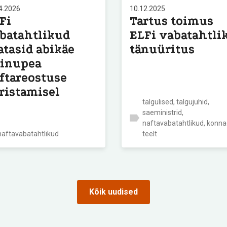
4.2026
10.12.2025
Fi
Tartus toimus
batahtlikud
ELFi vabatahtli
atasid abikäe
tänuüritus
inupea
ftareostuse
ristamisel
talgulised, talgujuhid,
saeministrid,
naftavabatahtlikud, konn
naftavabatahtlikud
teelt
Kõik uudised