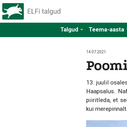
Talgud
Teema-aasta
14.07.2021
Poomi
13. juulil osal
Haapsalus. Naf
piiritleda, et s
kui merepinnalt