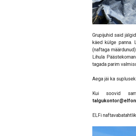
Grupijuhid said jälg
käed külge panna. L
(naftaga määrdunud) 
Lihula Päästekomand
tagada parim valmiso
Aega jäi ka suplusek
Kui soovid samut
talgukontor@elfon
ELFi naftavabatahtli