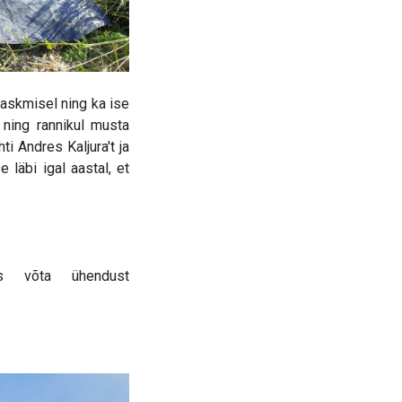
laskmisel ning ka ise
 ning rannikul musta
i Andres Kaljura't ja
läbi igal aastal, et
iis võta ühendust