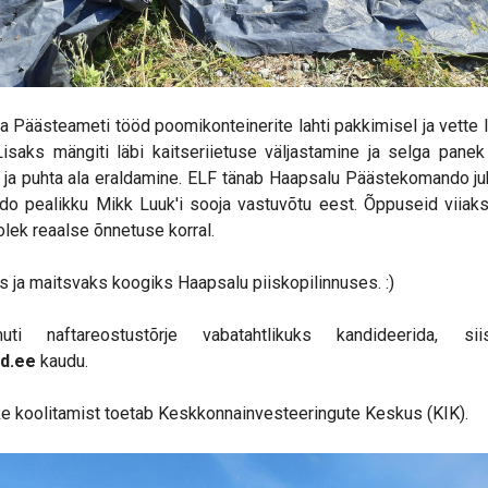
ida Päästeameti tööd poomikonteinerite lahti pakkimisel ja vette 
isaks mängiti läbi kaitseriietuse väljastamine ja selga panek
ja puhta ala eraldamine. ELF tänab Haapsalu Päästekomando juht
o pealikku Mikk Luuk'i sooja vastuvõtu eest. Õppuseid viiakse 
lek reaalse õnnetuse korral.
s ja maitsvaks koogiks Haapsalu piiskopilinnuses. :)
i naftareostustõrje vabatahtlikuks kandideerida, s
d.ee
kaudu.
ke koolitamist toetab Keskkonnainvesteeringute Keskus (KIK).