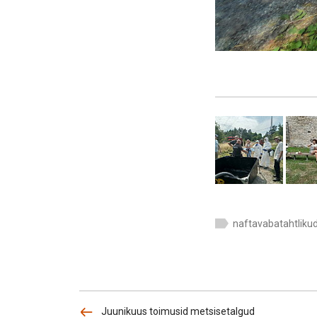
naftavabatahtliku
Juunikuus toimusid metsisetalgud