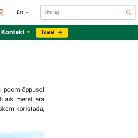
Est
Kontakt
Toeta!
eti poomiõppusel
ilaik merel ära
raskem koristada,