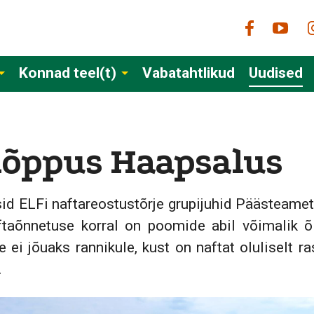
Konnad teel(t)
Vabatahtlikud
Uudised
õppus Haapsalus
esid ELFi naftareostustõrje grupijuhid Päästeam
taõnnetuse korral on poomide abil võimalik õl
ee ei jõuaks rannikule, kust on naftat oluliselt 
.