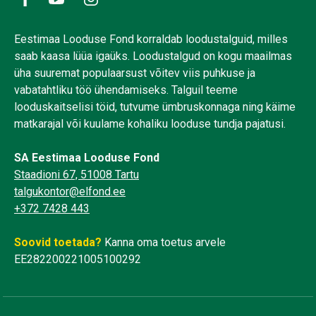
Eestimaa Looduse Fond korraldab loodustalguid, milles
saab kaasa lüüa igaüks. Loodustalgud on kogu maailmas
üha suuremat populaarsust võitev viis puhkuse ja
vabatahtliku töö ühendamiseks. Talguil teeme
looduskaitselisi töid, tutvume ümbruskonnaga ning käime
matkarajal või kuulame kohaliku looduse tundja pajatusi.
SA Eestimaa Looduse Fond
Staadioni 67, 51008 Tartu
talgukontor@elfond.ee
+372 7428 443
Soovid toetada?
Kanna oma toetus arvele
EE282200221005100292