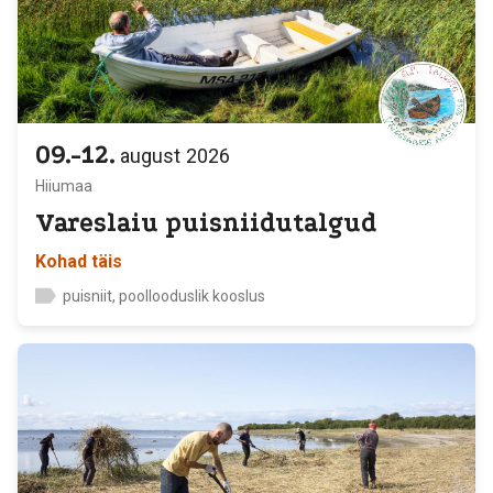
09.-12.
august
2026
Hiiumaa
Vareslaiu puisniidutalgud
Kohad täis
puisniit, poollooduslik kooslus