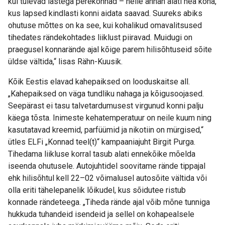
kui tulevad lastega perekonnad – neile annan alati hea koha,
kus lapsed kindlasti konni aidata saavad. Suureks abiks
ohutuse mõttes on ka see, kui kohalikud omavalitsused
tihedates rändekohtades liiklust piiravad. Muidugi on
praegusel konnarände ajal kõige parem hilisõhtuseid sõite
üldse vältida,“ lisas Rähn-Kuusik.
Kõik Eestis elavad kahepaiksed on looduskaitse all.
„Kahepaiksed on väga tundliku nahaga ja kõigusoojased.
Seepärast ei tasu talvetardumusest virgunud konni palju
käega tõsta. Inimeste kehatemperatuur on neile kuum ning
kasutatavad kreemid, parfüümid ja nikotiin on mürgised,“
ütles ELFi „Konnad teel(t)“ kampaaniajuht Birgit Purga.
Tihedama liikluse korral tasub alati ennekõike mõelda
iseenda ohutusele. Autojuhtidel soovitame rände tippajal
ehk hilisõhtul kell 22–02 võimalusel autosõite vältida või
olla eriti tähelepanelik lõikudel, kus sõidutee ristub
konnade rändeteega. „Tiheda rände ajal võib mõne tunniga
hukkuda tuhandeid isendeid ja sellel on kohapealsele