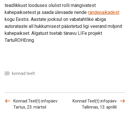
teadlikkust looduses olulist rolli mängivatest
kahepaiksetest ja saada ülevaade nende
rändepaikadest
kogu Eestis. Aastate jooksul on vabatahtlike abiga
autorataste all hukkumisest päästetud ligi veerand miljonit
kahepaikset. Algatust toetab tänavu LIFe projekt
TartuROHEring.
konnad teelt
Konnad Teel(t) infopäev
Konnad Teel(t) infopäev
Tartus, 23. märtsil
Tallinnas, 13. aprillil