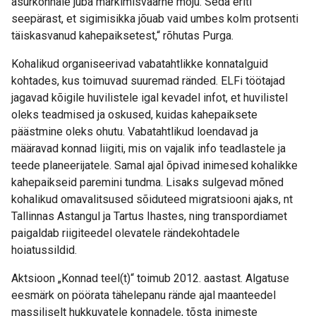
asurkonnale juba märkimisväärne mõju. Seda eriti
seepärast, et sigimisikka jõuab vaid umbes kolm protsenti
täiskasvanud kahepaiksetest,“ rõhutas Purga.
Kohalikud organiseerivad vabatahtlikke konnatalguid
kohtades, kus toimuvad suuremad ränded. ELFi töötajad
jagavad kõigile huvilistele igal kevadel infot, et huvilistel
oleks teadmised ja oskused, kuidas kahepaiksete
päästmine oleks ohutu. Vabatahtlikud loendavad ja
määravad konnad liigiti, mis on vajalik info teadlastele ja
teede planeerijatele. Samal ajal õpivad inimesed kohalikke
kahepaikseid paremini tundma. Lisaks sulgevad mõned
kohalikud omavalitsused sõiduteed migratsiooni ajaks, nt
Tallinnas Astangul ja Tartus Ihastes, ning transpordiamet
paigaldab riigiteedel olevatele rändekohtadele
hoiatussildid.
Aktsioon „Konnad teel(t)“ toimub 2012. aastast. Algatuse
eesmärk on pöörata tähelepanu rände ajal maanteedel
massiliselt hukkuvatele konnadele, tõsta inimeste