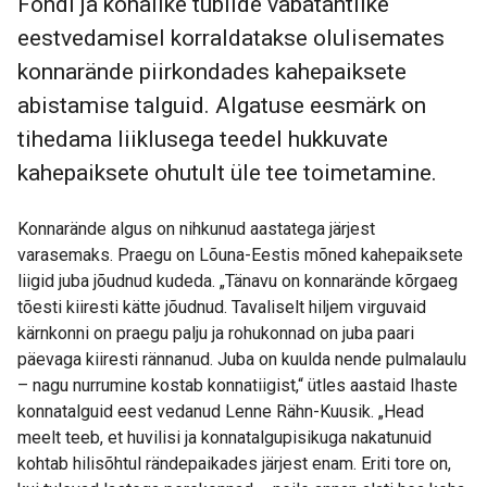
Fondi ja kohalike tublide vabatahtlike
eestvedamisel korraldatakse olulisemates
konnarände piirkondades kahepaiksete
abistamise talguid. Algatuse eesmärk on
tihedama liiklusega teedel hukkuvate
kahepaiksete ohutult üle tee toimetamine.
Konnarände algus on nihkunud aastatega järjest
varasemaks. Praegu on Lõuna-Eestis mõned kahepaiksete
liigid juba jõudnud kudeda. „Tänavu on konnarände kõrgaeg
tõesti kiiresti kätte jõudnud. Tavaliselt hiljem virguvaid
kärnkonni on praegu palju ja rohukonnad on juba paari
päevaga kiiresti rännanud. Juba on kuulda nende pulmalaulu
– nagu nurrumine kostab konnatiigist,“ ütles aastaid Ihaste
konnatalguid eest vedanud Lenne Rähn-Kuusik. „Head
meelt teeb, et huvilisi ja konnatalgupisikuga nakatunuid
kohtab hilisõhtul rändepaikades järjest enam. Eriti tore on,