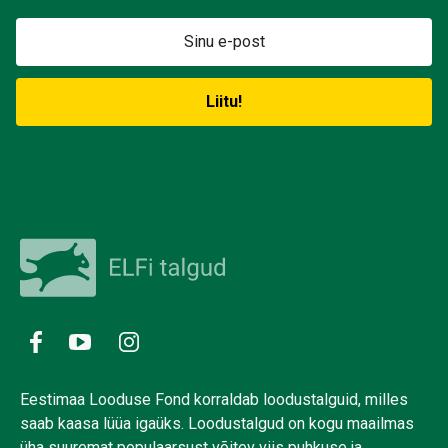
Eestimaa Looduse Fond korraldab loodustalguid, milles
saab kaasa lüüa igaüks. Loodustalgud on kogu maailmas
üha suuremat populaarsust võitev viis puhkuse ja