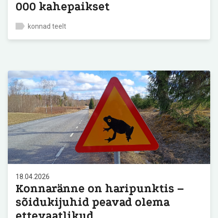
000 kahepaikset
konnad teelt
18.04.2026
Konnaränne on haripunktis –
sõidukijuhid peavad olema
ettevaatlikud