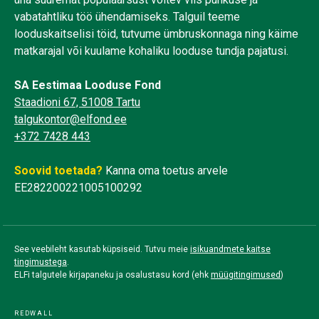
vabatahtliku töö ühendamiseks. Talguil teeme
looduskaitselisi töid, tutvume ümbruskonnaga ning käime
matkarajal või kuulame kohaliku looduse tundja pajatusi.
SA Eestimaa Looduse Fond
Staadioni 67, 51008 Tartu
talgukontor@elfond.ee
+372 7428 443
Soovid toetada?
Kanna oma toetus arvele
EE282200221005100292
See veebileht kasutab küpsiseid. Tutvu meie
isikuandmete kaitse
tingimustega
.
ELFi talgutele kirjapaneku ja osalustasu kord (ehk
müügitingimused
)
REDWALL