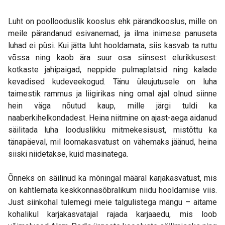
Luht on poollooduslik kooslus ehk pärandkooslus, mille on
meile pärandanud esivanemad, ja ilma inimese panuseta
luhad ei püsi. Kui jätta luht hooldamata, siis kasvab ta ruttu
võssa ning kaob ära suur osa siinsest elurikkusest:
kotkaste jahipaigad, neppide pulmaplatsid ning kalade
kevadised kudeveekogud. Tänu üleujutusele on luha
taimestik rammus ja liigirikas ning omal ajal olnud siinne
hein väga nõutud kaup, mille järgi tuldi ka
naaberkihelkondadest. Heina niitmine on ajast-aega aidanud
säilitada luha looduslikku mitmekesisust, mistõttu ka
tänapäeval, mil loomakasvatust on vähemaks jäänud, heina
siiski niidetakse, kuid masinatega.
Õnneks on säilinud ka mõningal määral karjakasvatust, mis
on kahtlemata keskkonnasõbralikum niidu hooldamise viis.
Just siinkohal tulemegi meie talgulistega mängu – aitame
kohalikul karjakasvatajal rajada karjaaedu, mis loob