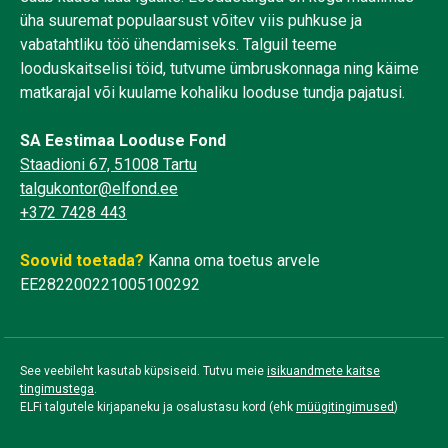
üha suuremat populaarsust võitev viis puhkuse ja
vabatahtliku töö ühendamiseks. Talguil teeme
looduskaitselisi töid, tutvume ümbruskonnaga ning käime
matkarajal või kuulame kohaliku looduse tundja pajatusi.
SA Eestimaa Looduse Fond
Staadioni 67, 51008 Tartu
talgukontor@elfond.ee
+372 7428 443
Soovid toetada?
Kanna oma toetus arvele
EE282200221005100292
See veebileht kasutab küpsiseid. Tutvu meie
isikuandmete kaitse
tingimustega
.
ELFi talgutele kirjapaneku ja osalustasu kord (ehk
müügitingimused
)