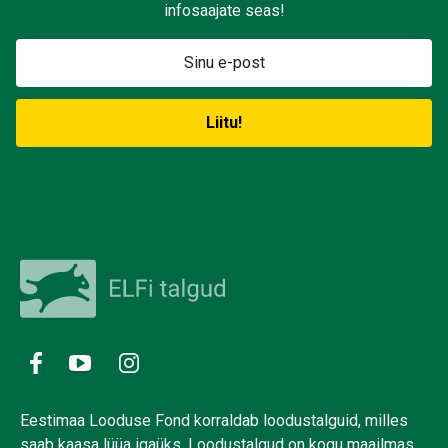
infosaajate seas!
Eestimaa Looduse Fond korraldab loodustalguid, milles
saab kaasa lüüa igaüks. Loodustalgud on kogu maailmas