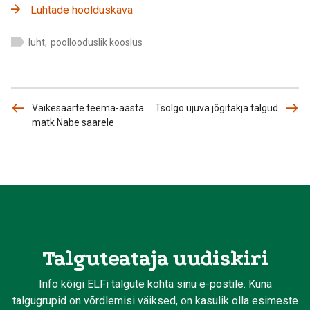
Luhtade hoolduskava
luht
,
poollooduslik kooslus
Väikesaarte teema-aasta
Tsolgo ujuva jõgitakja talgud
matk Nabe saarele
Talguteataja uudiskiri
Info kõigi ELFi talgute kohta sinu e-postile. Kuna
talgugrupid on võrdlemisi väiksed, on kasulik olla esimeste