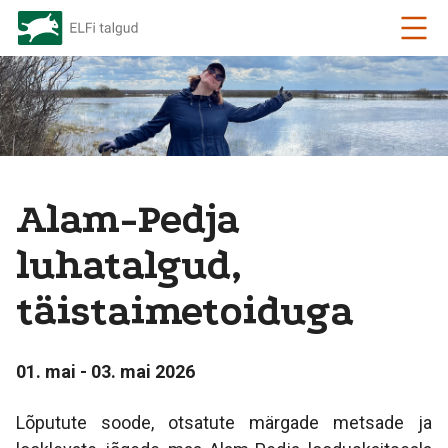
Alam-Pedja
luhatalgud,
täistaimetoiduga
01. mai - 03. mai 2026
Lõputute soode, otsatute märgade metsade ja