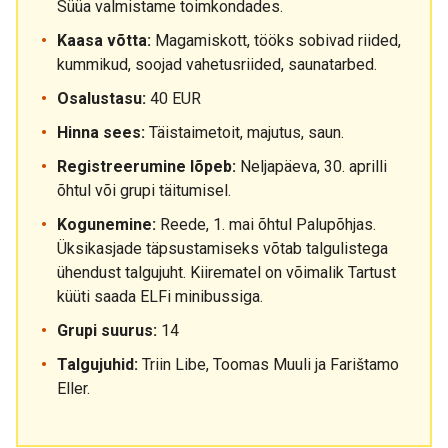
Süüa valmistame toimkondades.
Kaasa võtta:
Magamiskott, tööks sobivad riided,
kummikud, soojad vahetusriided, saunatarbed.
Osalustasu:
40 EUR
Hinna sees:
Täistaimetoit, majutus, saun.
Registreerumine lõpeb:
Neljapäeva, 30. aprilli
õhtul või grupi täitumisel.
Kogunemine:
Reede, 1. mai õhtul Palupõhjas.
Üksikasjade täpsustamiseks võtab talgulistega
ühendust talgujuht. Kiirematel on võimalik Tartust
küüti saada ELFi minibussiga.
Grupi suurus:
14
Talgujuhid:
Triin Libe, Toomas Muuli ja Farištamo
Eller.