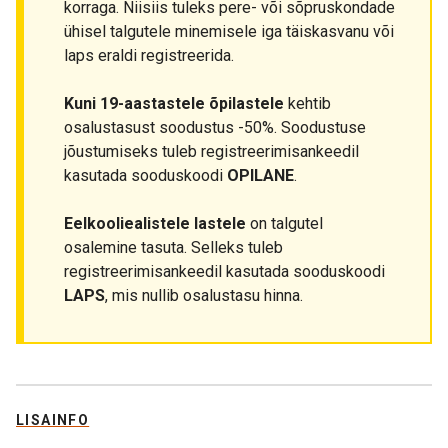
korraga. Niisiis tuleks pere- või sõpruskondade
ühisel talgutele minemisele iga täiskasvanu või
laps eraldi registreerida.
Kuni 19-aastastele õpilastele
kehtib
osalustasust soodustus -50%. Soodustuse
jõustumiseks tuleb registreerimisankeedil
kasutada sooduskoodi
OPILANE
.
Eelkooliealistele lastele
on talgutel
osalemine tasuta. Selleks tuleb
registreerimisankeedil kasutada sooduskoodi
LAPS
, mis nullib osalustasu hinna.
LISAINFO