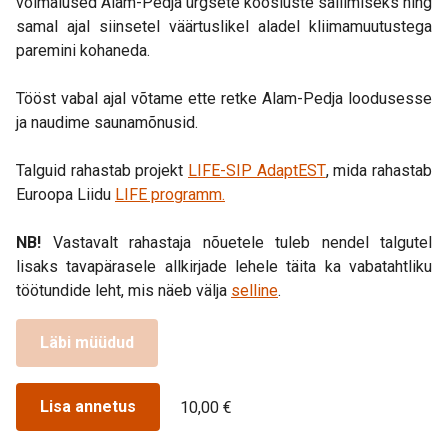
võimalused Alam-Pedja ürgsete koosluste säilimiseks ning
samal ajal siinsetel väärtuslikel aladel kliimamuutustega
paremini kohaneda.
Tööst vabal ajal võtame ette retke Alam-Pedja loodusesse
ja naudime saunamõnusid.
Talguid rahastab projekt
LIFE-SIP AdaptEST
, mida rahastab
Euroopa Liidu
LIFE programm.
NB!
Vastavalt rahastaja nõuetele tuleb nendel talgutel
lisaks tavapärasele allkirjade lehele täita ka vabatahtliku
töötundide leht, mis näeb välja
selline
.
Läbi müüdud
Lisa annetus
10,00 €