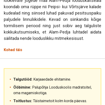
looklevate jõgede maa Alam-Pedja looduskaitseala
koondab oma rüppe nii Peipsi- kui Võrtsjärve kalade
kudealad ning siinsed luhad pakuvad pesitsuspaiku
paljudele linnuliikidele. Kevad on siinkandis kõige
tormilisem periood ning just sobiv aeg talguliste
kokkukutsumiseks, et Alam-Pedja luhtadel aidata
säilitada nende looduslikku mitmekesisust.
Kohad täis
Talgutööd:
Karjaaedade ehitamine.
Ööbimine:
Palupõhja Looduskoolis madratsitel,
oma magamiskotiga.
Toitlustus:
Täistaimetoit kolm korda päevas.