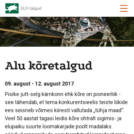
Alu kõretalgud
09. august - 12. august 2017
Pisike jutt-selg kärnkonn ehk kõre on pioneerliik -
see tähendab, et tema konkurentsieelis teiste liikide
ees seisneb võimes kiiresti vallutada „tühja maad“.
Veel 50 aastat tagasi leidis kõre ohtralt sigimis- ja
elupaiku suurte loomakarjade poolt madalaks