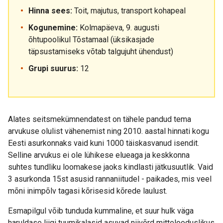
Hinna sees:
Toit, majutus, transport kohapeal
Kogunemine:
Kolmapäeva, 9. augusti
õhtupoolikul Tõstamaal (üksikasjade
täpsustamiseks võtab talgujuht ühendust)
Grupi suurus:
12
Alates seitsmekümnendatest on tähele pandud tema
arvukuse olulist vähenemist ning 2010. aastal hinnati kogu
Eesti asurkonnaks vaid kuni 1000 täiskasvanud isendit.
Selline arvukus ei ole lühikese elueaga ja keskkonna
suhtes tundliku loomakese jaoks kindlasti jätkusuutlik. Vaid
3 asurkonda 15st asusid rannaniitudel - paikades, mis veel
mõni inimpõlv tagasi kõrisesid kõrede laulust.
Esmapilgul võib tunduda kummaline, et suur hulk väga
haruldase liigi tuumikalasid asuvad niivõrd mittelooduslikus