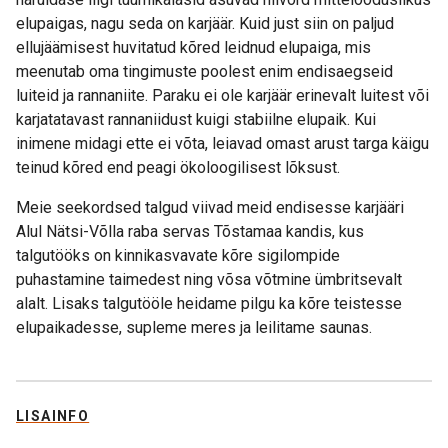
elupaigas, nagu seda on karjäär. Kuid just siin on paljud
ellujäämisest huvitatud kõred leidnud elupaiga, mis
meenutab oma tingimuste poolest enim endisaegseid
luiteid ja rannaniite. Paraku ei ole karjäär erinevalt luitest või
karjatatavast rannaniidust kuigi stabiilne elupaik. Kui
inimene midagi ette ei võta, leiavad omast arust targa käigu
teinud kõred end peagi ökoloogilisest lõksust.
Meie seekordsed talgud viivad meid endisesse karjääri
Alul Nätsi-Võlla raba servas Tõstamaa kandis, kus
talgutööks on kinnikasvavate kõre sigilompide
puhastamine taimedest ning võsa võtmine ümbritsevalt
alalt. Lisaks talgutööle heidame pilgu ka kõre teistesse
elupaikadesse, supleme meres ja leilitame saunas.
LISAINFO