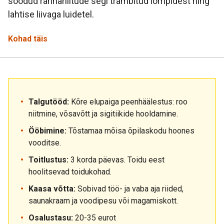
söödud rannaniitude segi trambitud lompidest ning
lahtise liivaga luidetel.
Kohad täis
Talgutööd:
Kõre elupaiga peenhäälestus: roo
niitmine, võsavõtt ja sigitiikide hooldamine.
Ööbimine:
Tõstamaa mõisa õpilaskodu hoones
vooditse.
Toitlustus:
3 korda päevas. Toidu eest
hoolitsevad toidukohad.
Kaasa võtta:
Sobivad töö- ja vaba aja riided,
saunakraam ja voodipesu või magamiskott.
Osalustasu:
20-35 eurot