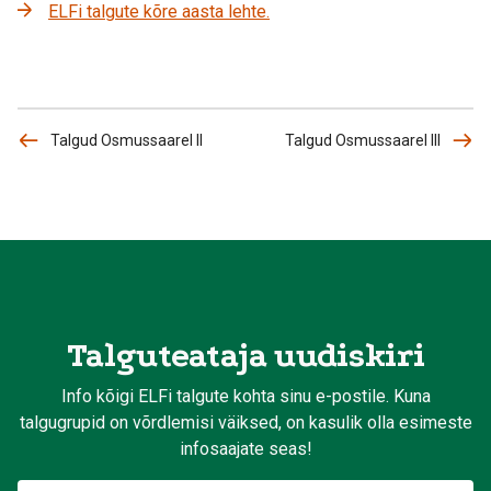
ELFi talgute kõre aasta lehte.
Talgud Osmussaarel II
Talgud Osmussaarel III
Talguteataja uudiskiri
Info kõigi ELFi talgute kohta sinu e-postile. Kuna
talgugrupid on võrdlemisi väiksed, on kasulik olla esimeste
infosaajate seas!