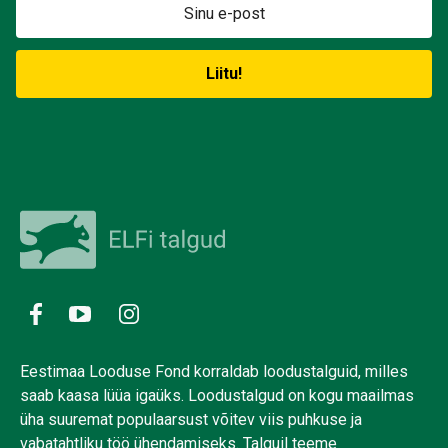
Eestimaa Looduse Fond korraldab loodustalguid, milles
saab kaasa lüüa igaüks. Loodustalgud on kogu maailmas
üha suuremat populaarsust võitev viis puhkuse ja
vabatahtliku töö ühendamiseks. Talguil teeme