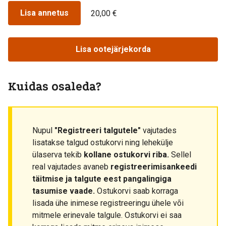
Lisa annetus
20,00 €
Lisa ootejärjekorda
Kuidas osaleda?
Nupul
"Registreeri talgutele"
vajutades
lisatakse talgud ostukorvi ning lehekülje
ülaserva tekib
kollane ostukorvi riba.
Sellel
real vajutades avaneb
registreerimisankeedi
täitmise ja talgute eest pangalingiga
tasumise vaade.
Ostukorvi saab korraga
lisada ühe inimese registreeringu ühele või
mitmele erinevale talgule. Ostukorvi ei saa