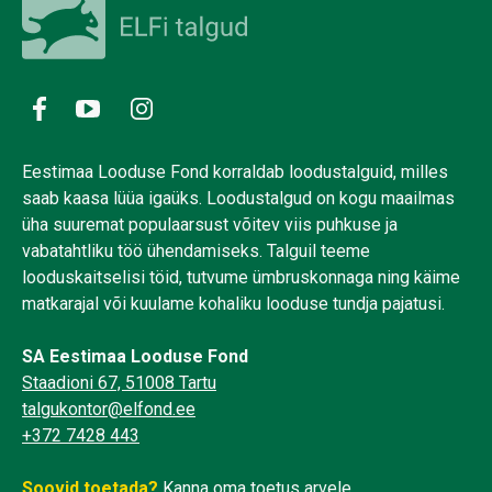
Eestimaa Looduse Fond korraldab loodustalguid, milles
saab kaasa lüüa igaüks. Loodustalgud on kogu maailmas
üha suuremat populaarsust võitev viis puhkuse ja
vabatahtliku töö ühendamiseks. Talguil teeme
looduskaitselisi töid, tutvume ümbruskonnaga ning käime
matkarajal või kuulame kohaliku looduse tundja pajatusi.
SA Eestimaa Looduse Fond
Staadioni 67, 51008 Tartu
talgukontor@elfond.ee
+372 7428 443
Soovid toetada?
Kanna oma toetus arvele