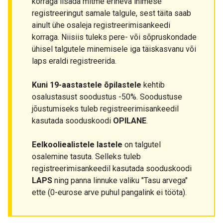
korraga lisada mitme erineva inimese
registreeringut samale talgule, sest täita saab
ainult ühe osaleja registreerimisankeedi
korraga. Niisiis tuleks pere- või sõpruskondade
ühisel talgutele minemisele iga täiskasvanu või
laps eraldi registreerida.
Kuni 19-aastastele õpilastele
kehtib
osalustasust soodustus -50%. Soodustuse
jõustumiseks tuleb registreerimisankeedil
kasutada sooduskoodi
OPILANE
.
Eelkooliealistele lastele
on talgutel
osalemine tasuta. Selleks tuleb
registreerimisankeedil kasutada sooduskoodi
LAPS
ning panna linnuke valiku "Tasu arvega"
ette (0-eurose arve puhul pangalink ei tööta).