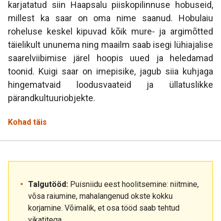
karjatatud siin Haapsalu piiskopilinnuse hobuseid,
millest ka saar on oma nime saanud. Hobulaiu
roheluse keskel kipuvad kõik mure- ja argimõtted
täielikult ununema ning maailm saab isegi lühiajalise
saarelviibimise järel hoopis uued ja heledamad
toonid. Kuigi saar on imepisike, jagub siia kuhjaga
hingematvaid loodusvaateid ja üllatuslikke
pärandkultuuriobjekte.
Kohad täis
Talgutööd:
Puisniidu eest hoolitsemine: niitmine,
võsa raiumine, mahalangenud okste kokku
korjamine. Võimalik, et osa tööd saab tehtud
vikatitega.