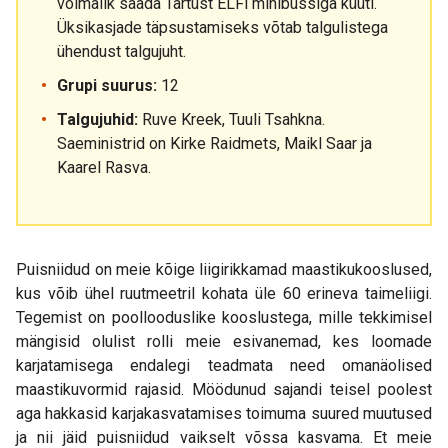
võimalik saada Tartust ELFi minibussiga küüti.
Üksikasjade täpsustamiseks võtab talgulistega
ühendust talgujuht.
Grupi suurus:
12
Talgujuhid:
Ruve Kreek, Tuuli Tsahkna.
Saeministrid on Kirke Raidmets, Maikl Saar ja
Kaarel Rasva.
Puisniidud on meie kõige liigirikkamad maastikukooslused,
kus võib ühel ruutmeetril kohata üle 60 erineva taimeliigi.
Tegemist on poollooduslike kooslustega, mille tekkimisel
mängisid olulist rolli meie esivanemad, kes loomade
karjatamisega endalegi teadmata need omanäolised
maastikuvormid rajasid. Möödunud sajandi teisel poolest
aga hakkasid karjakasvatamises toimuma suured muutused
ja nii jäid puisniidud vaikselt võssa kasvama. Et meie