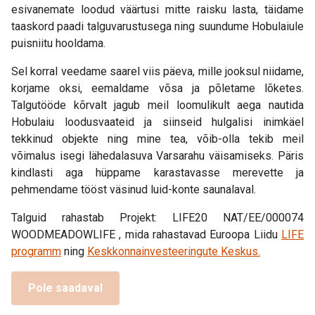
esivanemate loodud väärtusi mitte raisku lasta, täidame
taaskord paadi talguvarustusega ning suundume Hobulaiule
puisniitu hooldama.
Sel korral veedame saarel viis päeva, mille jooksul niidame,
korjame oksi, eemaldame võsa ja põletame lõketes.
Talgutööde kõrvalt jagub meil loomulikult aega nautida
Hobulaiu loodusvaateid ja siinseid hulgalisi inimkäel
tekkinud objekte ning mine tea, võib-olla tekib meil
võimalus isegi lähedalasuva Varsarahu väisamiseks. Päris
kindlasti aga hüppame karastavasse merevette ja
pehmendame tööst väsinud luid-konte saunalaval.
Talguid rahastab Projekt: LIFE20 NAT/EE/000074
WOODMEADOWLIFE , mida rahastavad Euroopa Liidu
LIFE
programm
ning
Keskkonnainvesteeringute Keskus.
Pole saadaval