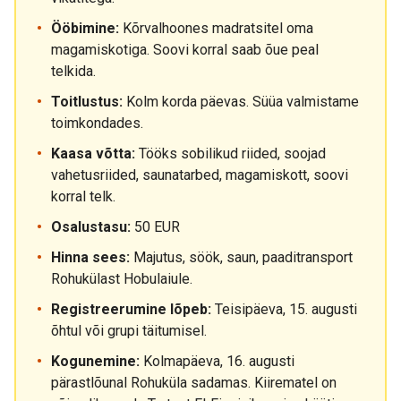
Ööbimine:
Kõrvalhoones madratsitel oma
magamiskotiga. Soovi korral saab õue peal
telkida.
Toitlustus:
Kolm korda päevas. Süüa valmistame
toimkondades.
Kaasa võtta:
Tööks sobilikud riided, soojad
vahetusriided, saunatarbed, magamiskott, soovi
korral telk.
Osalustasu:
50 EUR
Hinna sees:
Majutus, söök, saun, paaditransport
Rohukülast Hobulaiule.
Registreerumine lõpeb:
Teisipäeva, 15. augusti
õhtul või grupi täitumisel.
Kogunemine:
Kolmapäeva, 16. augusti
pärastlõunal Rohuküla sadamas. Kiirematel on