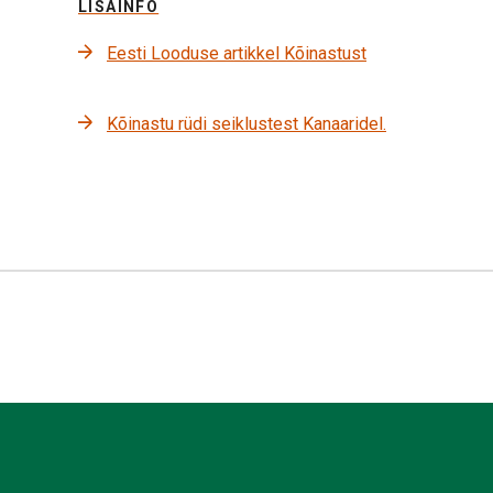
LISAINFO
Eesti Looduse artikkel Kõinastust
Kõinastu rüdi seiklustest Kanaaridel.