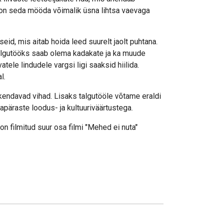
on seda mööda võimalik üsna lihtsa vaevaga
seid, mis aitab hoida leed suurelt jaolt puhtana.
 talgutööks saab olema kadakate ja ka muude
ele lindudele vargsi ligi saaksid hiilida.
al.
skendavad vihad. Lisaks talgutööle võtame eraldi
apäraste loodus- ja kultuuriväärtustega.
 on filmitud suur osa filmi "Mehed ei nuta"