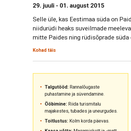
29. juuli - 01. august 2015
Selle üle, kas Eestimaa süda on Pai
niidurüdi heaks suveilmade meeleva
mitte Paides ning rüdisõprade süda on
Kohad täis
Talgutööd:
Rannalõugaste
puhastamine ja süvendamine.
Ööbimine:
Riida turismitalu
majakestes, tubades ja uneurgudes.
Toitlustus:
Kolm korda päevas.
Kaasa võtta:
Magamiskott ja -matt