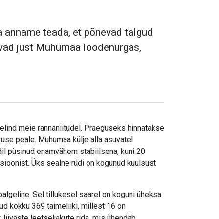
ga anname teada, et põnevad talgud
uvad just Muhumaa loodenurgas,
udelind meie rannaniitudel. Praeguseks hinnatakse
se peale. Muhumaa külje alla asuvatel
dil püsinud enamvähem stabiilsena, kuni 20
sioonist. Üks sealne rüdi on kogunud kuulsust
ipalgeline. Sel tillukesel saarel on koguni üheksa
tud kokku 369 taimeliiki, millest 16 on
k liivaste leetseljakute rida, mis ühendab