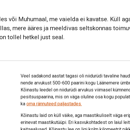
des või Muhumaal, me vaielda ei kavatse. Küll a
llas, mere ääres ja meeldivas seltskonnas toim
 tollel hetkel just seal.
Veel sadakond aastat tagasi oli niidurüdi tavaline ha
nende arvukust 500-600 paarini kogu Läänemere ümbru
Kõinastu leedel on niidurüdi arvukus viimasel kümnen
pesitsuspaarina, mis on väga oluline osa kogu populat
ka
oma rännuteed paljastades.
Kõinastu laid on küll väike, aga maastikuliselt väga er
erinevat maastikutüüpi. Eri kasvukohtadest on laiul lei
kaitsealused. Kõinastu lee on ligi kolm kilomeetrit pik