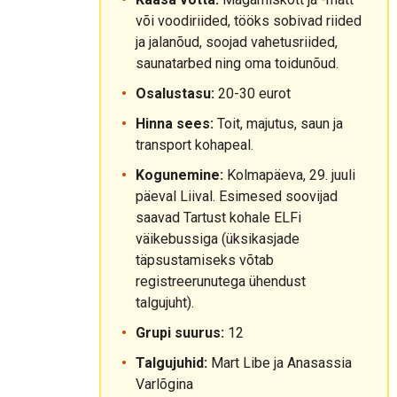
või voodiriided, tööks sobivad riided
ja jalanõud, soojad vahetusriided,
saunatarbed ning oma toidunõud.
Osalustasu:
20-30 eurot
Hinna sees:
Toit, majutus, saun ja
transport kohapeal.
Kogunemine:
Kolmapäeva, 29. juuli
päeval Liival. Esimesed soovijad
saavad Tartust kohale ELFi
väikebussiga (üksikasjade
täpsustamiseks võtab
registreerunutega ühendust
talgujuht).
Grupi suurus:
12
Talgujuhid:
Mart Libe ja Anasassia
Varlõgina