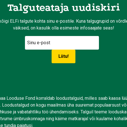
Talguteataja uudiskiri
kõigi ELFi talgute kohta sinu e-postile. Kuna talgugrupid on võrd
väiksed, on kasulik olla esimeste infosaajate seas!
aa Looduse Fond korraldab loodustalguid, milles saab kaasa lü
. Loodustalgud on kogu maailmas üha suuremat populaarsust võ
uhkuse ja vabatahtliku töö ühendamiseks. Talguil teeme looduskai
tutvume ümbruskonnaga ning käime matkarajal või kuulame kohali
e tundja pajatusi.