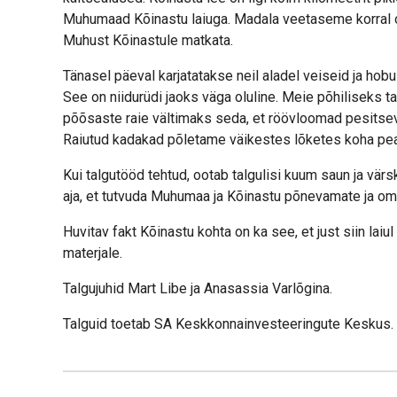
Muhumaad Kõinastu laiuga. Madala veetaseme korral 
Muhust Kõinastule matkata.
Tänasel päeval karjatatakse neil aladel veiseid ja hobu
See on niidurüdi jaoks väga oluline. Meie põhiliseks
põõsaste raie vältimaks seda, et röövloomad pesitsevat
Raiutud kadakad põletame väikestes lõketes koha pe
Kui talgutööd tehtud, ootab talgulisi kuum saun ja vär
aja, et tutvuda Muhumaa ja Kõinastu põnevamate ja om
Huvitav fakt Kõinastu kohta on ka see, et just siin laiul
materjale.
Talgujuhid Mart Libe ja Anasassia Varlõgina.
Talguid toetab SA Keskkonnainvesteeringute Keskus.