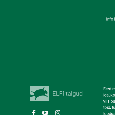
Info 
Eestim
igaüks
viis p
töid, 
loodus