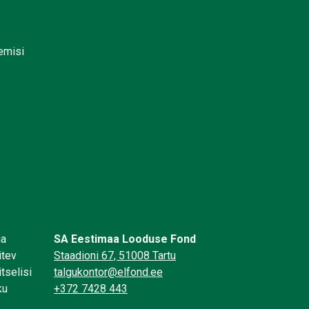
lemisi
üa
SA Eestimaa Looduse Fond
itev
Staadioni 67, 51008 Tartu
tselisi
talgukontor@elfond.ee
ku
+372 7428 443