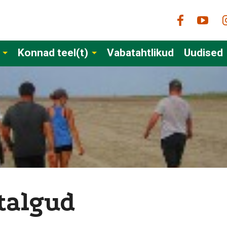
Konnad teel(t)
Vabatahtlikud
Uudised
talgud