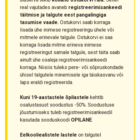
real vajutades avaneb
registreerimisankeedi
täitmise ja talgute eest pangalingiga
tasumise vaade.
Ostukorvi saab korraga
lisada ühe inimese registreeringu ühele või
mitmele erinevale talgule. Ostukorvi ei saa
korraga lisada mitme erineva inimese
registreeringut samale talgule, sest täita saab
ainult ühe osaleja registreerimisankeedi
korraga. Niisiis tuleks pere- või sõpruskondade
ühisel talgutele minemisele iga täiskasvanu või
laps eraldi registreerida.
Kuni 19-aastastele õpilastele
kehtib
osalustasust soodustus -50%. Soodustuse
jõustumiseks tuleb registreerimisankeedil
kasutada sooduskoodi
OPILANE
.
Eelkooliealistele lastele
on talgutel