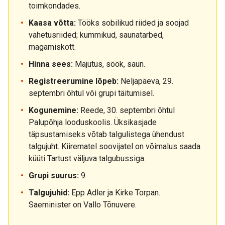
toimkondades.
Kaasa võtta:
Tööks sobilikud riided ja soojad
vahetusriided; kummikud, saunatarbed,
magamiskott.
Hinna sees:
Majutus, söök, saun.
Registreerumine lõpeb:
Neljapäeva, 29.
septembri õhtul või grupi täitumisel.
Kogunemine:
Reede, 30. septembri õhtul
Palupõhja looduskoolis. Üksikasjade
täpsustamiseks võtab talgulistega ühendust
talgujuht. Kiirematel soovijatel on võimalus saada
küüti Tartust väljuva talgubussiga.
Grupi suurus:
9
Talgujuhid:
Epp Adler ja Kirke Torpan.
Saeminister on Vallo Tõnuvere.