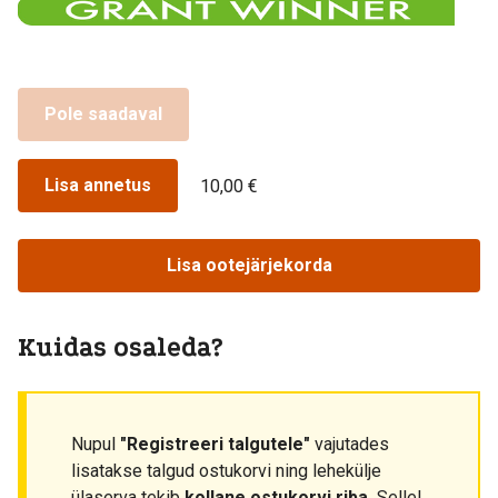
Pole saadaval
Lisa annetus
10,00 €
Lisa ootejärjekorda
Kuidas osaleda?
Nupul
"Registreeri talgutele"
vajutades
lisatakse talgud ostukorvi ning lehekülje
ülaserva tekib
kollane ostukorvi riba.
Sellel