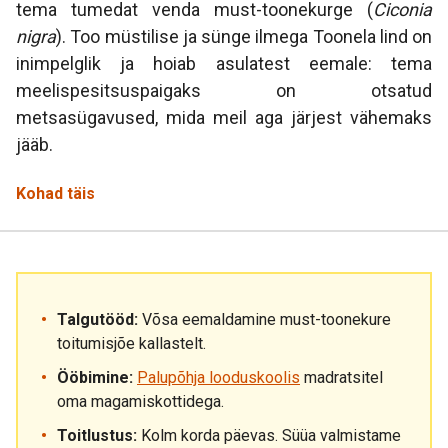
tema tumedat venda must-toonekurge (
Ciconia
nigra
). Too müstilise ja sünge ilmega Toonela lind on
inimpelglik ja hoiab asulatest eemale: tema
meelispesitsuspaigaks on otsatud
metsasügavused, mida meil aga järjest vähemaks
jääb.
Kohad täis
Talgutööd:
Võsa eemaldamine must-toonekure
toitumisjõe kallastelt.
Ööbimine:
Palupõhja looduskoolis
madratsitel
oma magamiskottidega.
Toitlustus:
Kolm korda päevas. Süüa valmistame