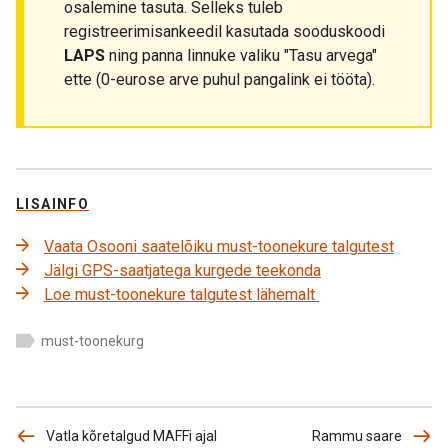
osalemine tasuta. Selleks tuleb
registreerimisankeedil kasutada sooduskoodi
LAPS
ning panna linnuke valiku "Tasu arvega"
ette (0-eurose arve puhul pangalink ei tööta).
LISAINFO
Vaata Osooni saatelõiku must-toonekure talgutest
Jälgi GPS-saatjatega kurgede teekonda
Loe must-toonekure talgutest lähemalt
must-toonekurg
Vatla kõretalgud MAFFi ajal
Rammu saare