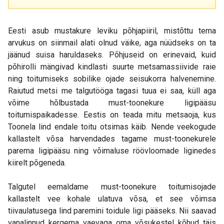
Eesti asub mustakure leviku põhjapiiril, mistõttu tema
arvukus on siinmail alati olnud väike, aga nüüdseks on ta
jäänud suisa haruldaseks. Põhjuseid on erinevaid, kuid
põhirolli mängivad kindlasti suurte metsamassiivide raie
ning toitumiseks sobilike ojade seisukorra halvenemine.
Raiutud metsi me talgutööga tagasi tuua ei saa, küll aga
võime hõlbustada must-toonekure ligipääsu
toitumispaikadesse. Eestis on teada mitu metsaoja, kus
Toonela lind endale toitu otsimas käib. Nende veekogude
kallastelt võsa harvendades tagame must-toonekurele
parema ligipääsu ning võimaluse röövloomade liginedes
kiirelt põgeneda.
Talgutel eemaldame must-toonekure toitumisojade
kallastelt vee kohale ulatuva võsa, et see võimsa
tiivaulatusega lind paremini toidule ligi pääseks. Nii saavad
vanalinnud kergema vaevaga oma võsukestel kõhud täis