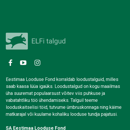
Eestimaa Looduse Fond korraldab loodustalguid, milles
saab kaasa lüüa igaüks. Loodustalgud on kogu maailmas
üha suuremat populaarsust võitev viis puhkuse ja
vabatahtliku töö ühendamiseks. Talguil teeme
looduskaitselisi töid, tutvume ümbruskonnaga ning käime
matkarajal või kuulame kohaliku looduse tundja pajatusi.
SA Eestimaa Looduse Fond