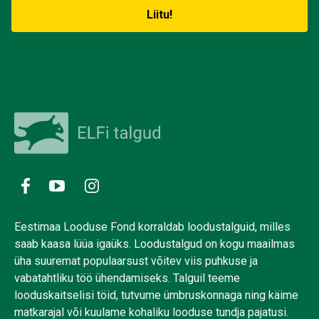
Eestimaa Looduse Fond korraldab loodustalguid, milles
saab kaasa lüüa igaüks. Loodustalgud on kogu maailmas
üha suuremat populaarsust võitev viis puhkuse ja
vabatahtliku töö ühendamiseks. Talguil teeme
looduskaitselisi töid, tutvume ümbruskonnaga ning käime
matkarajal või kuulame kohaliku looduse tundja pajatusi.