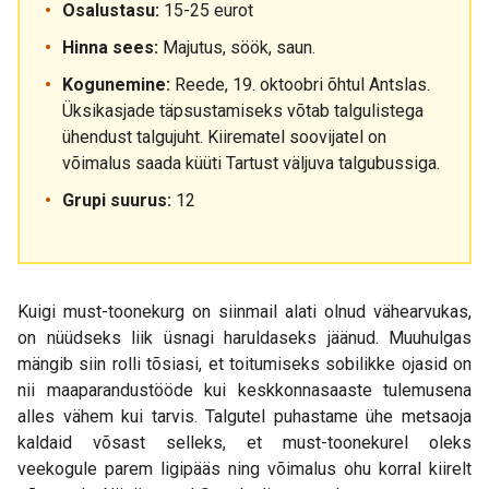
Osalustasu:
15-25 eurot
Hinna sees:
Majutus, söök, saun.
Kogunemine:
Reede, 19. oktoobri õhtul Antslas.
Üksikasjade täpsustamiseks võtab talgulistega
ühendust talgujuht. Kiirematel soovijatel on
võimalus saada küüti Tartust väljuva talgubussiga.
Grupi suurus:
12
Kuigi must-toonekurg on siinmail alati olnud vähearvukas,
on nüüdseks liik üsnagi haruldaseks jäänud. Muuhulgas
mängib siin rolli tõsiasi, et toitumiseks sobilikke ojasid on
nii maaparandustööde kui keskkonnasaaste tulemusena
alles vähem kui tarvis. Talgutel puhastame ühe metsaoja
kaldaid võsast selleks, et must-toonekurel oleks
veekogule parem ligipääs ning võimalus ohu korral kiirelt