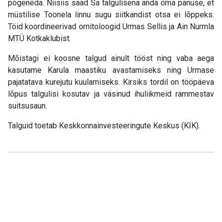
põgeneda. Niisiis saad Sa talgulisena anda oma panuse, et
müstilise Toonela linnu sugu siitkandist otsa ei lõppeks.
Töid koordineerivad ornitoloogid Urmas Sellis ja Ain Nurmla
MTÜ Kotkaklubist.
Mõistagi ei koosne talgud ainult tööst ning vaba aega
kasutame Karula maastiku avastamiseks ning Urmase
pajatatava kurejutu kuulamiseks. Kirsiks tordil on tööpäeva
lõpus talgulisi kosutav ja väsinud ihuliikmeid rammestav
suitsusaun.
Talguid toetab Keskkonnainvesteeringute Keskus (KIK).