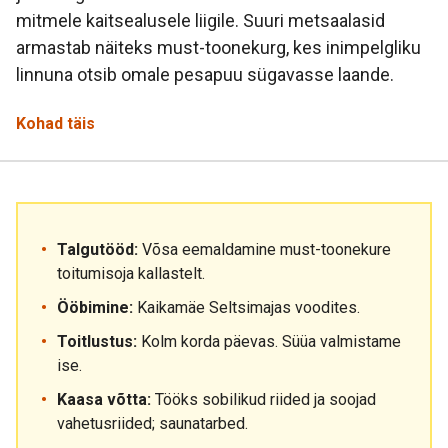
mitmele kaitsealusele liigile. Suuri metsaalasid
armastab näiteks must-toonekurg, kes inimpelgliku
linnuna otsib omale pesapuu sügavasse laande.
Kohad täis
Talgutööd:
Võsa eemaldamine must-toonekure
toitumisoja kallastelt.
Ööbimine:
Kaikamäe Seltsimajas voodites.
Toitlustus:
Kolm korda päevas. Süüa valmistame
ise.
Kaasa võtta:
Tööks sobilikud riided ja soojad
vahetusriided; saunatarbed.