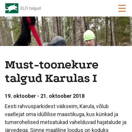
Must-toonekure
talgud Karulas I
19. oktoober - 21. oktoober 2018
Eesti rahvusparkidest väikseim, Karula, võlub
vaatlejat oma idüllilise maastikuga, kus künkad ja
tumerohelised metsatukad vahelduvad hajatalude ja
järvedega. Siinne maaliline loodus on koduks