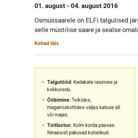
01. august - 04. august 2016
Osmussaarele on ELFi talgulised jä
selle müstilise saare ja sealse om
Kohad täis
Talgutööd:
Kadakate raiumine ja
kokkuvedu.
Ööbimine:
Telkides,
magamiskottides väljas katuse all
või majas.
Toitlustus:
Kolm korda päevas.
Ninaesist pakuvad kohalikud.