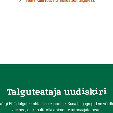
Vaata Kaia fotosid mullustest talgutest.
Talguteataja uudiskiri
kõigi ELFi talgute kohta sinu e-postile. Kuna talgugrupid on võrd
väiksed, on kasulik olla esimeste infosaajate seas!