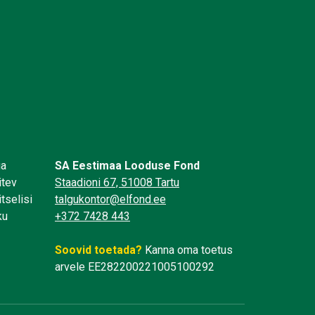
üa
SA Eestimaa Looduse Fond
itev
Staadioni 67, 51008 Tartu
tselisi
talgukontor@elfond.ee
ku
+372 7428 443
Soovid toetada?
Kanna oma toetus
arvele EE282200221005100292