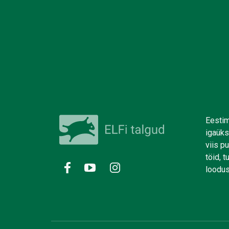
Eestim
igaüks
viis p
töid, 
loodus