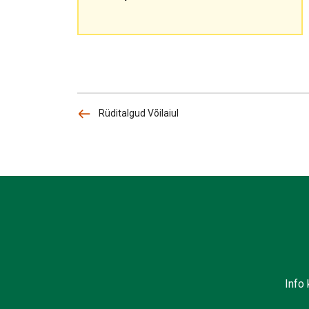
Rüditalgud Võilaiul
Info 