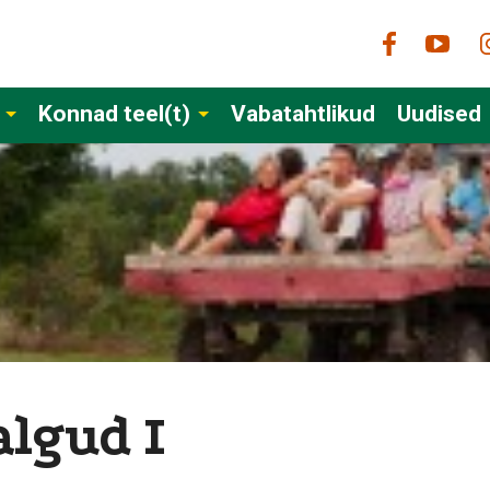
Konnad teel(t)
Vabatahtlikud
Uudised
lgud I