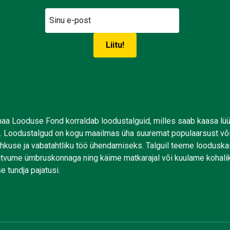
aa Looduse Fond korraldab loodustalguid, milles saab kaasa lü
. Loodustalgud on kogu maailmas üha suuremat populaarsust võ
uhkuse ja vabatahtliku töö ühendamiseks. Talguil teeme looduskai
tutvume ümbruskonnaga ning käime matkarajal või kuulame kohali
e tundja pajatusi.