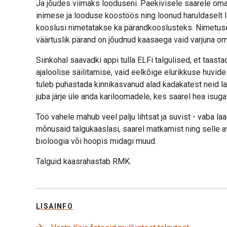
Ja jõudes viimaks looduseni. Paekivisele saarele oma
inimese ja looduse koostöös ning loonud haruldaselt l
kooslusi nimetatakse ka pärandkooslusteks. Nimetuse
väärtuslik pärand on jõudnud kaasaega vaid varjuna o
Siinkohal saavadki appi tulla ELFi talgulised, et taasta
ajaloolise säilitamise, vaid eelkõige elurikkuse huvi
tuleb puhastada kinnikasvanud alad kadakatest neid l
juba järje üle anda kariloomadele, kes saarel hea isu
Töö vahele mahub veel palju lihtsat ja suvist - vaba la
mõnusaid talgukaaslasi, saarel matkamist ning selle av
bioloogia või hoopis midagi muud.
Talguid kaasrahastab RMK.
LISAINFO