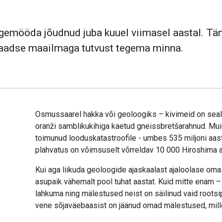
rgemööda jõudnud juba kuuel viimasel aastal. Tä
alaadse maailmaga tutvust tegema minna.
Osmussaarel hakka või geoloogiks – kivimeid on seal er
oranži samblikukihiga kaetud gneissbretšarahnud. Muid
toimunud looduskatastroofile - umbes 535 miljoni aasta
plahvatus on võimsuselt võrreldav 10 000 Hiroshim
Kui aga liikuda geoloogide ajaskaalast ajaloolase om
asupaik vähemalt pool tuhat aastat. Kuid mitte enam – 
lahkuma ning mälestused neist on säilinud vaid rootsi
vene sõjaväebaasist on jäänud omad mälestused, mil