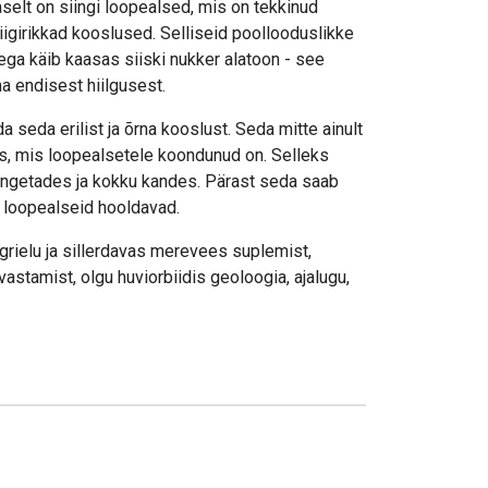
selt on siingi loopealsed, mis on tekkinud
iigirikkad kooslused. Selliseid poollooduslikke
ga käib kaasas siiski nukker alatoon - see
ma endisest hiilgusest.
da seda erilist ja õrna kooslust. Seda mitte ainult
des, mis loopealsetele koondunud on. Selleks
angetades ja kokku kandes. Pärast seda saab
ga loopealseid hooldavad.
agrielu ja sillerdavas merevees suplemist,
astamist, olgu huviorbiidis geoloogia, ajalugu,