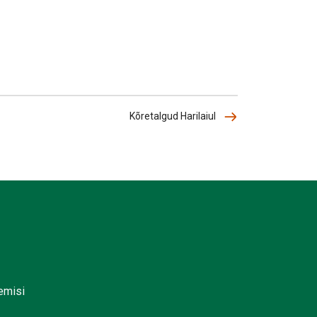
Kõretalgud Harilaiul
lemisi