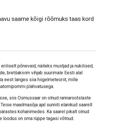
navu saame kõigi rõõmuks taas kord
iliselt põnevaid, näiteks mustjad ja nukilised,
e, bretšakivim vihjab suurimale Eesti alal
 eest langes siia hiigelmeteoriit, mille
a aatomipommi plahvatusega.
asse, siis Osmussaar on olnud rannarootslaste
Teise maailmasõja ajal sunniti elanikud saarelt
pärastes kohanimedes. Ka saarel pikalt olnud
le loodus on oma rüppe tagasi võtnud.