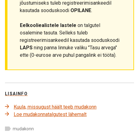
jõustumiseks tuleb registreerimisankeedil
kasutada sooduskoodi
OPILANE
.
Eelkooliealistele lastele
on talgutel
osalemine tasuta. Selleks tuleb
registreerimisankeedil kasutada sooduskoodi
LAPS
ning panna linnuke valiku "Tasu arvega"
ette (0-eurose arve puhul pangalink ei tööta).
LISAINFO
Kuula, missugust häält teeb mudakonn
Loe mudakonnatalgutest lähemalt
mudakonn