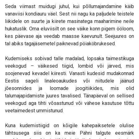
Seda viimast muidugi juhul, kui põllumajandamine käib
vanaviisi kondiauru väel. Sest nii nagu ka paljudele teistele
liikidele on suurte ja kiirete masinatega maaharimine neile
hukatuslik. Oma eluviisilt on see väike konn pigem ööloom,
kes päevase aja veedab maasse kaevunult. Seejuures on
tal abiks tagajäsemetel paiknevad pöiaköbrukesed.
Kudemiseks sobivad talle madalad, lopsaka taimestikuga
veekogud – väikesed tiigid, lombid või järved, mis
soojenevad kevadel kiiresti. Vanasti kudesid mudakonnad
Eestis sageli linaleoaukudes või niitudele jäänud
jõesonnides ja loomade joogitiikides, mis olid
talumajapidamiste juures tavalised. Tänapäeval on sellised
veekogud aga tihti võsastunud või vähese kasutuse tõttu
veetaimedest ummistunud.
Kuna kudemistiigid on kõigile kahepaiksetele olulise
tähtsusega siis on ka meie Pähni talgute eesmärk