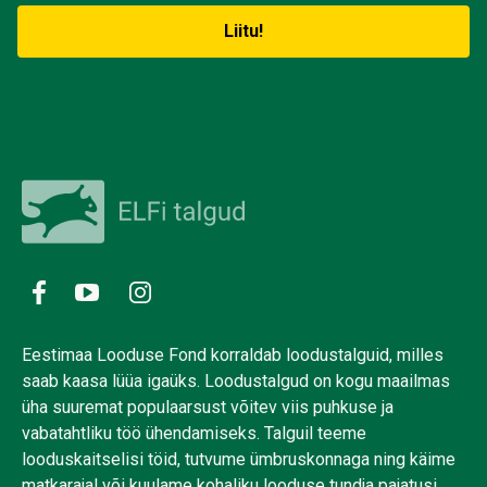
Eestimaa Looduse Fond korraldab loodustalguid, milles
saab kaasa lüüa igaüks. Loodustalgud on kogu maailmas
üha suuremat populaarsust võitev viis puhkuse ja
vabatahtliku töö ühendamiseks. Talguil teeme
looduskaitselisi töid, tutvume ümbruskonnaga ning käime
matkarajal või kuulame kohaliku looduse tundja pajatusi.