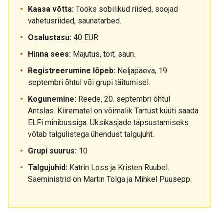
Kaasa võtta:
Tööks sobilikud riided, soojad
vahetusriided, saunatarbed.
Osalustasu:
40 EUR
Hinna sees:
Majutus, toit, saun.
Registreerumine lõpeb:
Neljapäeva, 19.
septembri õhtul või grupi täitumisel.
Kogunemine:
Reede, 20. septembri õhtul
Antslas. Kiirematel on võimalik Tartust küüti saada
ELFi minibussiga. Üksikasjade täpsustamiseks
võtab talgulistega ühendust talgujuht.
Grupi suurus:
10
Talgujuhid:
Katrin Loss ja Kristen Ruubel.
Saeministrid on Martin Tolga ja Mihkel Puusepp.