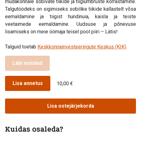
mudakonnale sobivate tiikide ja tiigiümbruste korrastamine.
Talgutöödeks on sigimiseks sobilike tiikide kallastelt võsa
eemaldamine ja tiigist hundinuia, kaisla ja teiste
veetaimede eemaldamine. Uudsuse ja põnevuse
lisamiseks on meie öömaja teisel pool piiri – Lätis!
Talguid toetab
Keskkonnainvesteeringute Keskus (KIK)
.
Läbi müüdud
Lisa annetus
10,00 €
Lisa ootejärjekorda
Kuidas osaleda?