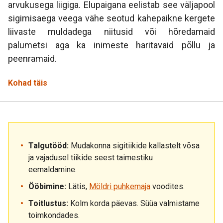
arvukusega liigiga. Elupaigana eelistab see väljapool
sigimisaega veega vähe seotud kahepaikne kergete
liivaste muldadega niitusid või hõredamaid
palumetsi aga ka inimeste haritavaid põllu ja
peenramaid.
Kohad täis
Talgutööd:
Mudakonna sigitiikide kallastelt võsa
ja vajadusel tiikide seest taimestiku
eemaldamine.
Ööbimine:
Lätis,
Möldri puhkemaja
voodites.
Toitlustus:
Kolm korda päevas. Süüa valmistame
toimkondades.