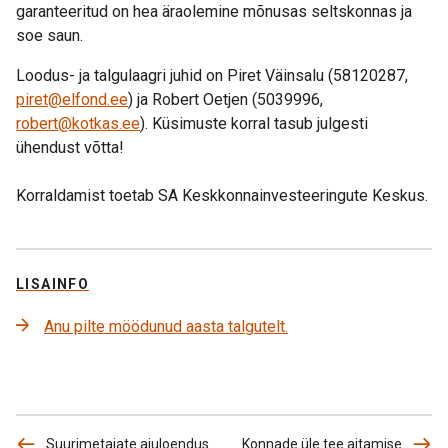
garanteeritud on hea äraolemine mõnusas seltskonnas ja
soe saun.
Loodus- ja talgulaagri juhid on Piret Väinsalu (58120287,
piret@elfond.ee
) ja Robert Oetjen (5039996,
robert@kotkas.ee
). Küsimuste korral tasub julgesti
ühendust võtta!
Korraldamist toetab SA Keskkonnainvesteeringute Keskus.
LISAINFO
Anu pilte möödunud aasta talgutelt.
Suurimetajate ajuloendus
Konnade üle tee aitamise