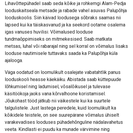
Lihavõttepühadel saab seda kõike ja rohkemgi Alam-Pedja
looduskaitseala metsade ja rabade vahel asuvas Palupõhja
looduskoolis. Siin käivad loodusega sõbraks saamas nii
lapsed kui ka täiskasvanud ja ka seekord ootame osalema
igas vanuses huvilisi. Võimalused looduse
tundmaõppimiseks on mitmekesised. Saab matkata
metsas, luhal või rabarajal ning sel korral on võimalus lisaks
looduse nautimisele tuttavaks saada ka Palupõhja küla
ajalooga.
Väga oodatud on loomulikult osalejate vabatahtlik panus
looduskooli heasse käekäiku. Abistada saab küttepuude
lõhkumisel ning ladumisel, võsalõikusel ja tulevase
käsitöökoja jaoks vana kõrvalhoone koristamisel.
Jõukohast tööd jätkub nii väikestele kui ka suurtele
talgulistele. Just lastega peredele, kuid loomulikult ka
kõikidele teistele, on see suurepärane võimalus ühiselt
varakevadises looduses pühadehõnguline nädalavahetus
veeta. Kindlasti ei puudu ka munade värvimine ning