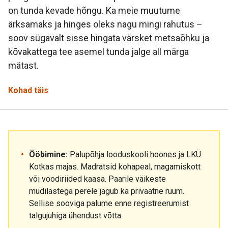
on tunda kevade hõngu. Ka meie muutume
ärksamaks ja hinges oleks nagu mingi rahutus –
soov sügavalt sisse hingata värsket metsaõhku ja
kõvakattega tee asemel tunda jalge all märga
mätast.
Kohad täis
Ööbimine:
Palupõhja looduskooli hoones ja LKÜ
Kotkas majas. Madratsid kohapeal, magamiskott
või voodiriided kaasa. Paarile väikeste
mudilastega perele jagub ka privaatne ruum.
Sellise sooviga palume enne registreerumist
talgujuhiga ühendust võtta.