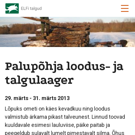
Palupõhja loodus- ja
talgulaager
29. märts - 31. märts 2013
Lõpuks ometi on käes kevadkuu ning loodus
valmistub ärkama pikast talveunest. Linnud toovad
kuuldavale esimesi lauluviise, päike paitab ja
peegeldub sulavalt lumelt pimestavalt silma. Õhus