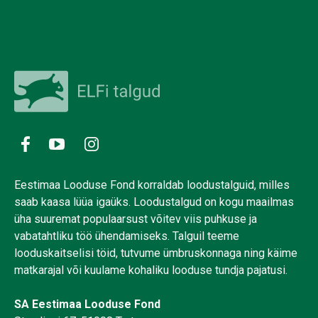
Eestimaa Looduse Fond korraldab loodustalguid, milles
saab kaasa lüüa igaüks. Loodustalgud on kogu maailmas
üha suuremat populaarsust võitev viis puhkuse ja
vabatahtliku töö ühendamiseks. Talguil teeme
looduskaitselisi töid, tutvume ümbruskonnaga ning käime
matkarajal või kuulame kohaliku looduse tundja pajatusi.
SA Eestimaa Looduse Fond