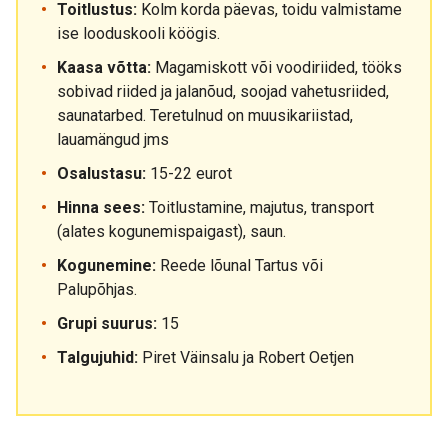
Toitlustus:
Kolm korda päevas, toidu valmistame
ise looduskooli köögis.
Kaasa võtta:
Magamiskott või voodiriided, tööks
sobivad riided ja jalanõud, soojad vahetusriided,
saunatarbed. Teretulnud on muusikariistad,
lauamängud jms
Osalustasu:
15-22 eurot
Hinna sees:
Toitlustamine, majutus, transport
(alates kogunemispaigast), saun.
Kogunemine:
Reede lõunal Tartus või
Palupõhjas.
Grupi suurus:
15
Talgujuhid:
Piret Väinsalu ja Robert Oetjen