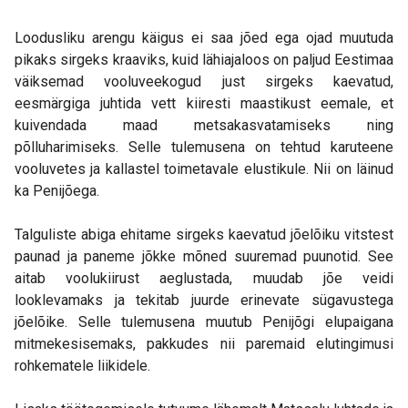
Loodusliku arengu käigus ei saa jõed ega ojad muutuda
pikaks sirgeks kraaviks, kuid lähiajaloos on paljud Eestimaa
väiksemad vooluveekogud just sirgeks kaevatud,
eesmärgiga juhtida vett kiiresti maastikust eemale, et
kuivendada maad metsakasvatamiseks ning
põlluharimiseks. Selle tulemusena on tehtud karuteene
vooluvetes ja kallastel toimetavale elustikule. Nii on läinud
ka Penijõega.
Talguliste abiga ehitame sirgeks kaevatud jõelõiku vitstest
paunad ja paneme jõkke mõned suuremad puunotid. See
aitab voolukiirust aeglustada, muudab jõe veidi
looklevamaks ja tekitab juurde erinevate sügavustega
jõelõike. Selle tulemusena muutub Penijõgi elupaigana
mitmekesisemaks, pakkudes nii paremaid elutingimusi
rohkematele liikidele.