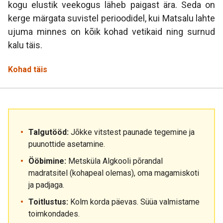
kogu elustik veekogus läheb paigast ära. Seda on
kerge märgata suvistel perioodidel, kui Matsalu lahte
ujuma minnes on kõik kohad vetikaid ning surnud
kalu täis.
Kohad täis
Talgutööd:
Jõkke vitstest paunade tegemine ja
puunottide asetamine.
Ööbimine:
Metsküla Algkooli põrandal
madratsitel (kohapeal olemas), oma magamiskoti
ja padjaga.
Toitlustus:
Kolm korda päevas. Süüa valmistame
toimkondades.