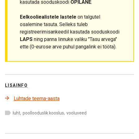
kasutada sooduskoodi
OPILANE
.
Eelkooliealistele lastele
on talgutel
osalemine tasuta. Selleks tuleb
registreerimisankeedil kasutada sooduskoodi
LAPS
ning panna linnuke valiku "Tasu arvega"
ette (0-eurose arve puhul pangalink ei tööta).
LISAINFO
Luhtade teema-aasta
luht
,
poollooduslik kooslus
,
vooluveed