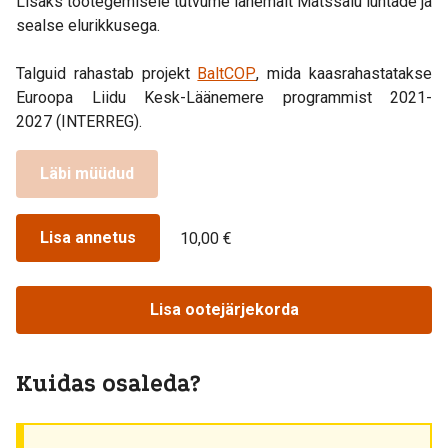
Lisaks töötegemisele tutvume lähemalt Matssalu luhtade ja
sealse elurikkusega.
Talguid rahastab projekt
BaltCOP
, mida kaasrahastatakse
Euroopa Liidu Kesk-Läänemere programmist 2021-
2027
(INTERREG).
Läbi müüdud
Lisa annetus
10,00 €
Lisa ootejärjekorda
Kuidas osaleda?