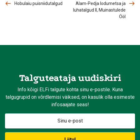
Hobulaiu puisniidutalgud
Alam-Pedja lodumetsa ja
luhatalgud II, Muinastulede
Ööl
Talguteataja uudiskiri
Info kõigi ELFi talgute kohta sinu e-postile. Kuna
talgugrupid on võrdlemisi väiksed, on kasulik olla esimeste
infosaajate seas!