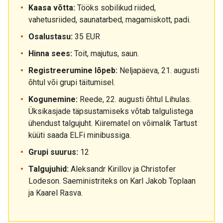
Kaasa võtta:
Tööks sobilikud riided,
vahetusriided, saunatarbed, magamiskott, padi.
Osalustasu:
35 EUR
Hinna sees:
Toit, majutus, saun.
Registreerumine lõpeb:
Neljapäeva, 21. augusti
õhtul või grupi täitumisel.
Kogunemine:
Reede, 22. augusti õhtul Lihulas.
Üksikasjade täpsustamiseks võtab talgulistega
ühendust talgujuht. Kiirematel on võimalik Tartust
küüti saada ELFi minibussiga.
Grupi suurus:
12
Talgujuhid:
Aleksandr Kirillov ja Christofer
Lodeson. Saeministriteks on Karl Jakob Toplaan
ja Kaarel Rasva.