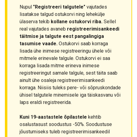
Nupul
"Registreeri talgutele"
vajutades
lisatakse talgud ostukorvi ning lehekülje
ülaserva tekib
kollane ostukorvi riba.
Sellel
real vajutades avaneb
registreerimisankeedi
täitmise ja talgute eest pangalingiga
tasumise vaade.
Ostukorvi saab korraga
lisada ühe inimese registreeringu ühele või
mitmele erinevale talgule. Ostukorvi ei saa
korraga lisada mitme erineva inimese
registreeringut samale talgule, sest täita saab
ainult ühe osaleja registreerimisankeedi
korraga. Niisiis tuleks pere- või sõpruskondade
ühisel talgutele minemisele iga täiskasvanu või
laps eraldi registreerida.
Kuni 19-aastastele õpilastele
kehtib
osalustasust soodustus -50%. Soodustuse
jõustumiseks tuleb registreerimisankeedil