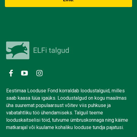
Eestimaa Looduse Fond korraldab loodustalguid, milles
saab kaasa lüüa igaüks. Loodustalgud on kogu maailmas
üha suuremat populaarsust võitev viis puhkuse ja
vabatahtliku töö ühendamiseks. Talguil teeme
looduskaitselisi töid, tutvume ümbruskonnaga ning käime
matkarajal või kuulame kohaliku looduse tundja pajatusi.