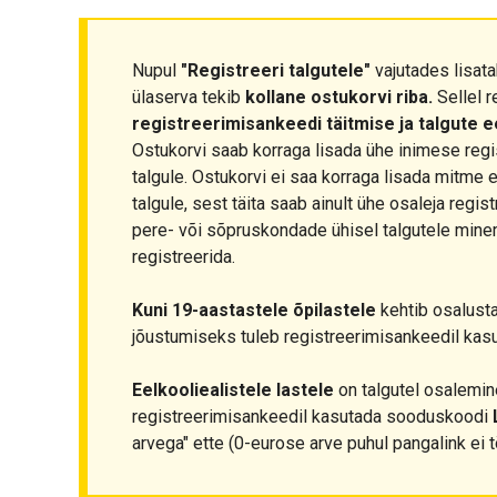
Nupul
"Registreeri talgutele"
vajutades lisata
ülaserva tekib
kollane ostukorvi riba.
Sellel r
registreerimisankeedi täitmise ja talgute 
Ostukorvi saab korraga lisada ühe inimese regi
talgule. Ostukorvi ei saa korraga lisada mitme 
talgule, sest täita saab ainult ühe osaleja regis
pere- või sõpruskondade ühisel talgutele minem
registreerida.
Kuni 19-aastastele õpilastele
kehtib osalust
jõustumiseks tuleb registreerimisankeedil ka
Eelkooliealistele lastele
on talgutel osalemine
registreerimisankeedil kasutada sooduskoodi
arvega" ette (0-eurose arve puhul pangalink ei t