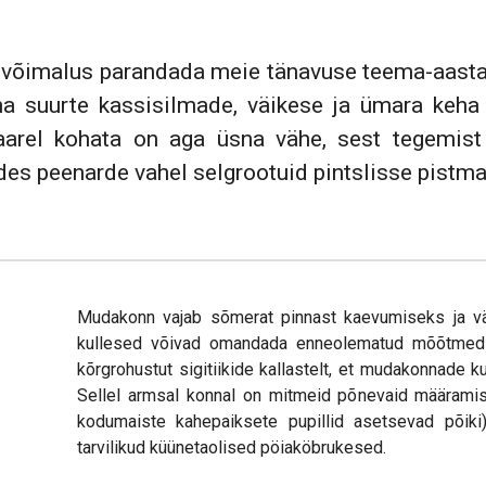
e võimalus parandada meie tänavuse teema-aasta
 suurte kassisilmade, väikese ja ümara keha 
aarel kohata on aga üsna vähe, sest tegemis
es peenarde vahel selgrootuid pintslisse pistma
Mudakonn vajab sõmerat pinnast kaevumiseks ja vä
kullesed võivad omandada enneolematud mõõtmed 
kõrgrohustut sigitiikide kallastelt, et mudakonnade 
Sellel armsal konnal on mitmeid põnevaid määramist
kodumaiste kahepaiksete pupillid asetsevad põiki
tarvilikud küünetaolised pöiaköbrukesed.