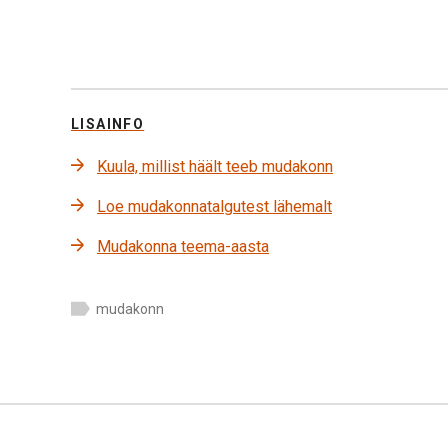
LISAINFO
Kuula, millist häält teeb mudakonn
Loe mudakonnatalgutest lähemalt
Mudakonna teema-aasta
mudakonn