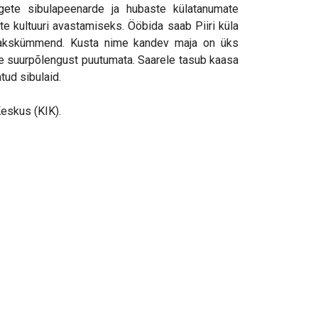
rgete sibulapeenarde ja hubaste külatanumate
ste kultuuri avastamiseks. Ööbida saab Piiri küla
 kakskümmend. Kusta nime kandev maja on üks
te suurpõlengust puutumata. Saarele tasub kaasa
atud sibulaid.
eskus (KIK).