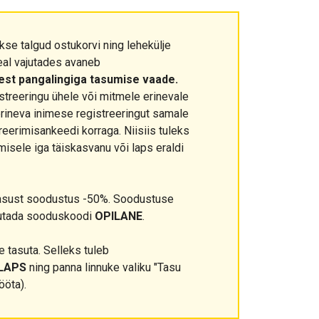
kse talgud ostukorvi ning lehekülje
eal vajutades avaneb
eest pangalingiga tasumise vaade.
streeringu ühele või mitmele erinevale
erineva inimese registreeringut samale
treerimisankeedi korraga. Niisiis tuleks
isele iga täiskasvanu või laps eraldi
asust soodustus -50%. Soodustuse
sutada sooduskoodi
OPILANE
.
 tasuta. Selleks tuleb
LAPS
ning panna linnuke valiku "Tasu
ööta).