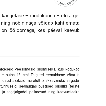
 kangelase – mudakonna – elujärge.
ning nöbininaga võidab kahtlemata
t on ööloomaga, kes päeval kaevub
.
ikeseid veesilmasid sigimiseks, kus kogukad
– suisa 13 cm! Talgutel eemaldame võsa ja
kullesed saaksid muretult täiskasvanuks sirguda.
unnuseid, sealhulgas püstised pupillid (teiste
) ja tagajalgadel paiknevad ning kaevumiseks