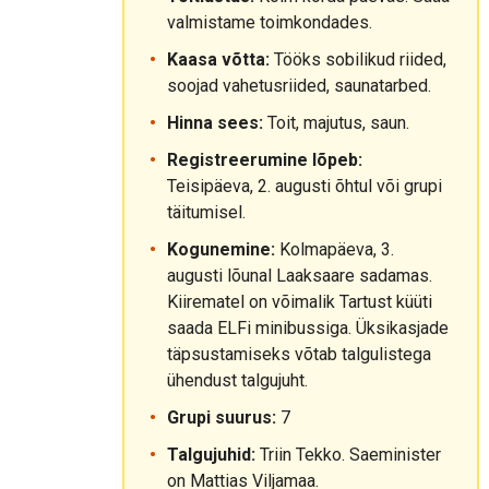
valmistame toimkondades.
Kaasa võtta:
Tööks sobilikud riided,
soojad vahetusriided, saunatarbed.
Hinna sees:
Toit, majutus, saun.
Registreerumine lõpeb:
Teisipäeva, 2. augusti õhtul või grupi
täitumisel.
Kogunemine:
Kolmapäeva, 3.
augusti lõunal Laaksaare sadamas.
Kiirematel on võimalik Tartust küüti
saada ELFi minibussiga. Üksikasjade
täpsustamiseks võtab talgulistega
ühendust talgujuht.
Grupi suurus:
7
Talgujuhid:
Triin Tekko. Saeminister
on Mattias Viljamaa.