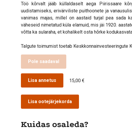
Töö kõrvalt jääb küllaldaselt aega Piirissaare kõ
uudistamiseks, erivärviliste puithoonete ja vanausuli
vanimas majas, millel on aastaid turjal pea sada
väheseid nimetatud küla elamuid, mis jäi 1920. aasta
võtta ka sularaha, et kohalikelt osta hõrke kodukasvat
Talgute toimumist toetab Keskkonnainvesteeringute K
Pole saadaval
Lisa annetus
15,00 €
Lisa ootejärjekorda
Kuidas osaleda?