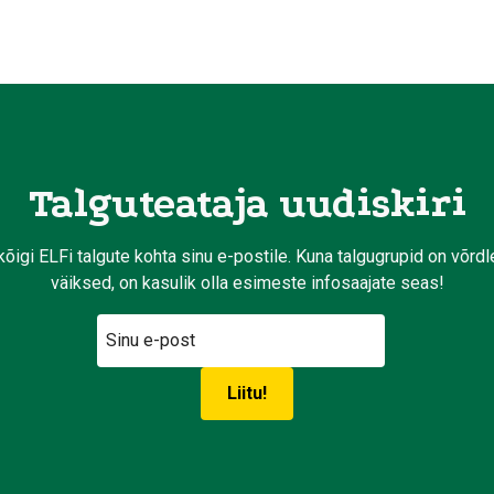
Talguteataja uudiskiri
kõigi ELFi talgute kohta sinu e-postile. Kuna talgugrupid on võrd
väiksed, on kasulik olla esimeste infosaajate seas!