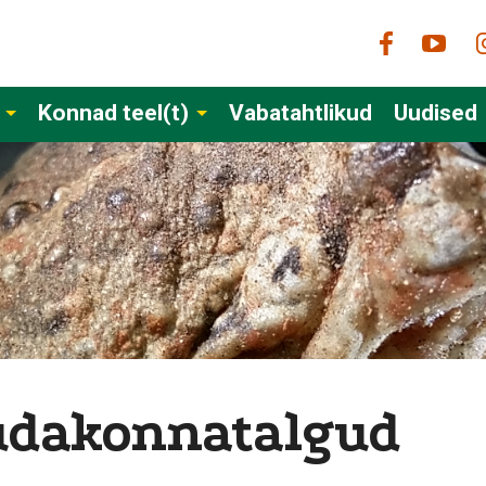
Konnad teel(t)
Vabatahtlikud
Uudised
mudakonnatalgud