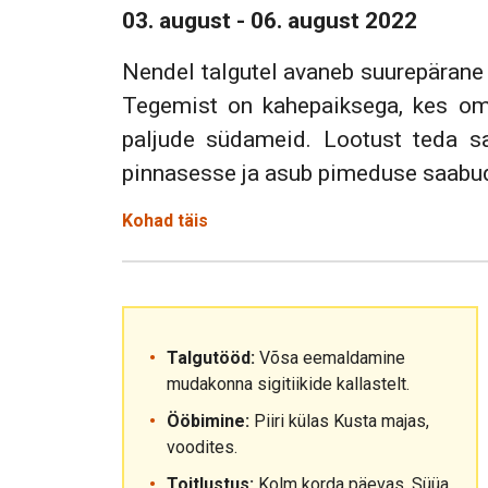
03. august - 06. august 2022
Nendel talgutel avaneb suurepäran
Tegemist on kahepaiksega, kes oma
paljude südameid. Lootust teda s
pinnasesse ja asub pimeduse saabud
Kohad täis
Talgutööd:
Võsa eemaldamine
mudakonna sigitiikide kallastelt.
Ööbimine:
Piiri külas Kusta majas,
voodites.
Toitlustus:
Kolm korda päevas. Süüa