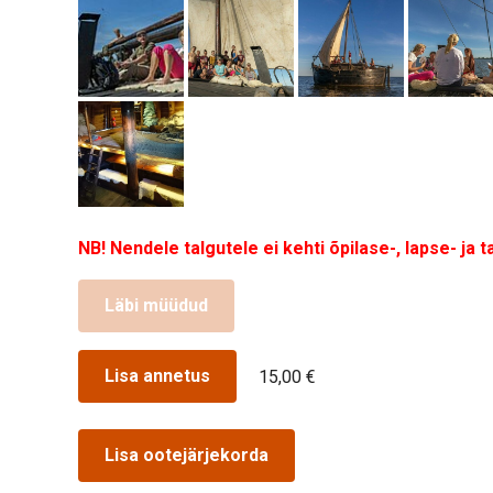
NB! Nendele talgutele ei kehti õpilase-, lapse- ja
Läbi müüdud
Lisa annetus
15,00 €
Lisa ootejärjekorda