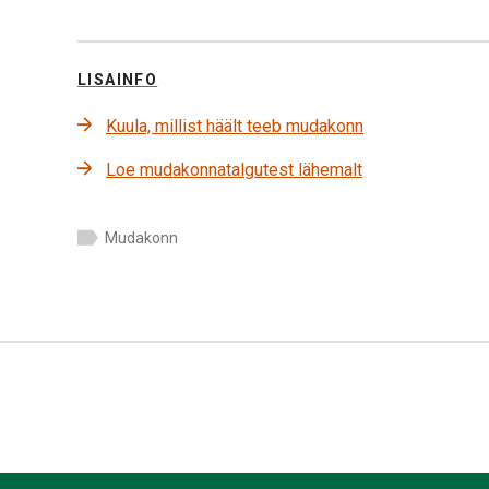
LISAINFO
Kuula, millist häält teeb mudakonn
Loe mudakonnatalgutest lähemalt
Mudakonn