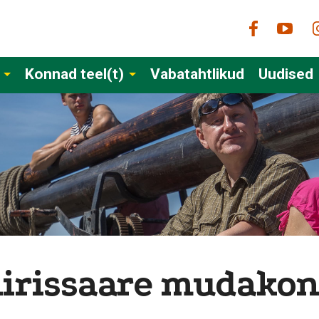
Konnad teel(t)
Vabatahtlikud
Uudised
iirissaare mudako