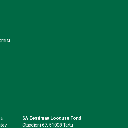
lemisi
üa
SA Eestimaa Looduse Fond
itev
Staadioni 67, 51008 Tartu