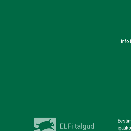
Info 
Eestim
igaüks