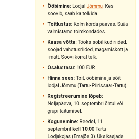
Ööbimine:
Lodjal
Jõmmu
. Kes
soovib, saab ka telkida.
Toitlustus:
Kolm korda päevas. Süüa
valmistame toimkondades.
Kaasa võtta:
Tööks sobilikud riided,
soojad vahetusriided, magamiskott ja
-matt. Soovi korral telk.
Osalustasu:
100 EUR
Hinna sees:
Toit, ööbimine ja sõit
lodjal Jõmmu (Tartu-Piirissaar-Tartu).
Registreerumine lõpeb:
Neljapäeva, 10. septembri õhtul või
grupi täitumisel.
Kogunemine:
Reedel, 11.
septembril
kell 10:00
Tartu
Lodjakojas (Emajõe 3). Üksikasjade