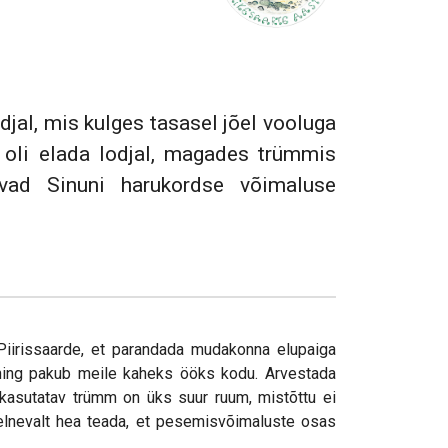
jal, mis kulges tasasel jõel vooluga
 oli elada lodjal, magades trümmis
ovad Sinuni harukordse võimaluse
Piirissaarde, et parandada mudakonna elupaiga
 ning pakub meile kaheks ööks kodu. Arvestada
kasutatav trümm on üks suur ruum, mistõttu ei
 eelnevalt hea teada, et pesemisvõimaluste osas