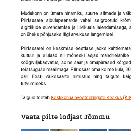
Mudakonn on ümara ninamiku, suurte silmade ja väik
Piirissaare sibulapeenarde vahel selgrootuid krõm
sigitiikide süvendamise ja liivikuala laiendamisega
on üheks põhjuseks liigi arvukuse langemisel.
Piirissaarel on keskmise eestlase jaoks kahtlemata 
kultuur ja elulaad nii mõneski asjas mandrielanike 
köögiviljakasvatus, soine saar ja omapärased kõrged
teistsuguse maailmaga. Piirissaar oma kolme küla, 30
pärl Eesti väikesaarte nimistus ning talgute kä
tutvumiseks.
Talguid toetab
Keskkonnainvesteeringute Keskus (KI
Vaata pilte lodjast Jõmmu