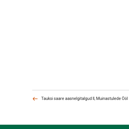
Tauksi saare aasnelgitalgud II, Muinastulede Ööl