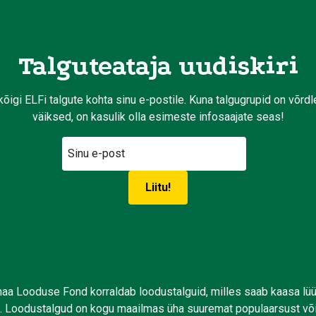
Talguteataja uudiskiri
kõigi ELFi talgute kohta sinu e-postile. Kuna talgugrupid on võrd
väiksed, on kasulik olla esimeste infosaajate seas!
aa Looduse Fond korraldab loodustalguid, milles saab kaasa lü
. Loodustalgud on kogu maailmas üha suuremat populaarsust võ