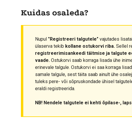
Kuidas osaleda?
Nupul
"Registreeri talgutele"
vajutades lisata
ülaserva tekib
kollane ostukorvi riba.
Sellel r
registreerimisankeedi täitmise ja talgute 
vaade.
Ostukorvi saab korraga lisada ühe inim
erinevale talgule. Ostukorvi ei saa korraga lis
samale talgule, sest täita saab ainult ühe osale
tuleks pere- või sõpruskondade ühisel talgutel
eraldi registreerida.
NB! Nendele talgutele ei kehti õpilase-, lap