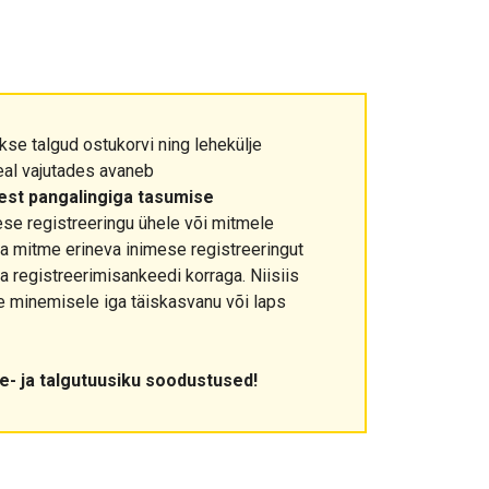
kse talgud ostukorvi ning lehekülje
eal vajutades avaneb
eest pangalingiga tasumise
ese registreeringu ühele või mitmele
ada mitme erineva inimese registreeringut
ja registreerimisankeedi korraga. Niisiis
e minemisele iga täiskasvanu või laps
se- ja talgutuusiku soodustused!