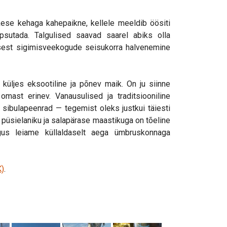
ese kehaga kahepaikne, kellele meeldib öösiti
psutada. Talgulised saavad saarel abiks olla
, sest sigimisveekogude seisukorra halvenemine
küljes eksootiline ja põnev maik. On ju siinne
omast erinev. Vanausulised ja traditsiooniline
 sibulapeenrad — tegemist oleks justkui täiesti
 püsielaniku ja salapärase maastikuga on tõeline
igus leiame küllaldaselt aega ümbruskonnaga
K)
.