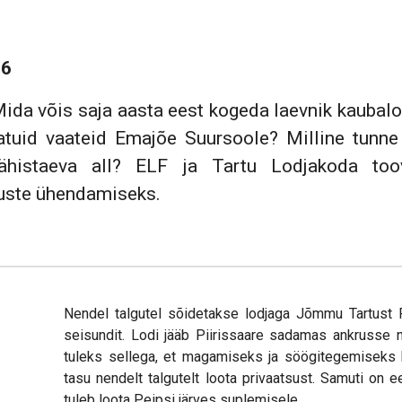
26
ida võis saja aasta eest kogeda laevnik kaubalod
ratuid vaateid Emajõe Suursoole? Milline tunne
l tähistaeva all? ELF ja Tartu Lodjakoda to
muste ühendamiseks.
Nendel talgutel sõidetakse lodjaga Jõmmu Tartust 
seisundit. Lodi jääb Piirissaare sadamas ankrusse
tuleks sellega, et magamiseks ja söögitegemiseks 
tasu nendelt talgutelt loota privaatsust. Samuti on
tuleb loota Peipsi järves suplemisele.