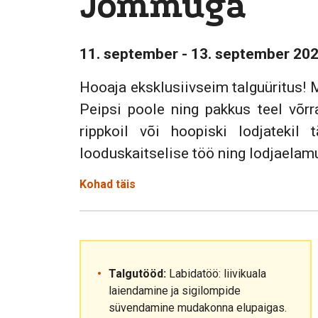
Jõmmuga
11. september - 13. september 20
Hooaja eksklusiivseim talguüritus! M
Peipsi poole ning pakkus teel võr
rippkoil või hoopiski lodjateki
looduskaitselise töö ning lodjaela
Kohad täis
Talgutööd:
Labidatöö: liivikuala
laiendamine ja sigilompide
süvendamine mudakonna elupaigas.