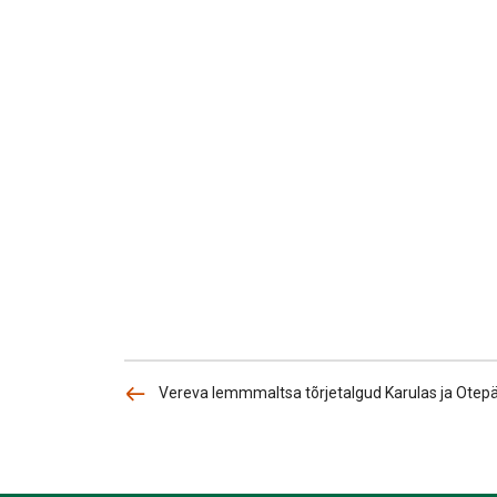
Vereva lemmmaltsa tõrjetalgud Karulas ja Otepää