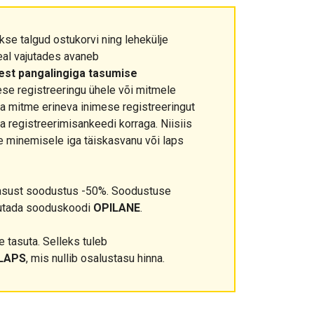
kse talgud ostukorvi ning lehekülje
eal vajutades avaneb
eest pangalingiga tasumise
ese registreeringu ühele või mitmele
ada mitme erineva inimese registreeringut
ja registreerimisankeedi korraga. Niisiis
e minemisele iga täiskasvanu või laps
asust soodustus -50%. Soodustuse
sutada sooduskoodi
OPILANE
.
 tasuta. Selleks tuleb
LAPS
, mis nullib osalustasu hinna.