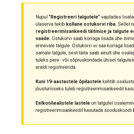
Nupul
"Registreeri talgutele"
vajutades lisata
ülaserva tekib
kollane ostukorvi riba.
Sellel r
registreerimisankeedi täitmise ja talgute 
vaade.
Ostukorvi saab korraga lisada ühe inim
erinevale talgule. Ostukorvi ei saa korraga lis
samale talgule, sest täita saab ainult ühe osale
tuleks pere- või sõpruskondade ühisel talgutel
eraldi registreerida.
Kuni 19-aastastele õpilastele
kehtib osalust
jõustumiseks tuleb registreerimisankeedil ka
Eelkooliealistele lastele
on talgutel osalemine
registreerimisankeedil kasutada sooduskoodi