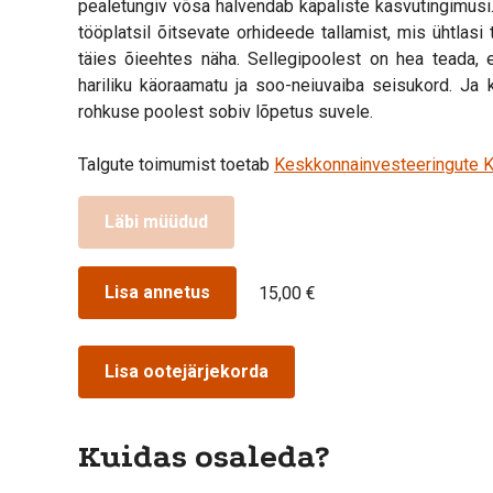
pealetungiv võsa halvendab käpaliste kasvutingimusi.
tööplatsil õitsevate orhideede tallamist, mis ühtlasi
täies õieehtes näha. Sellegipoolest on hea teada, e
hariliku käoraamatu ja soo-neiuvaiba seisukord. Ja
rohkuse poolest sobiv lõpetus suvele.
Talgute toimumist toetab
Keskkonnainvesteeringute K
Läbi müüdud
Lisa annetus
15,00 €
Lisa ootejärjekorda
Kuidas osaleda?