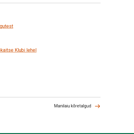
lgutest
kaitse Klubi lehel
Manilaiu kõretalgud