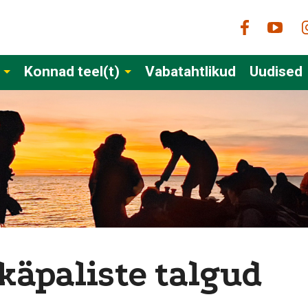
Konnad teel(t)
Vabatahtlikud
Uudised
käpaliste talgud