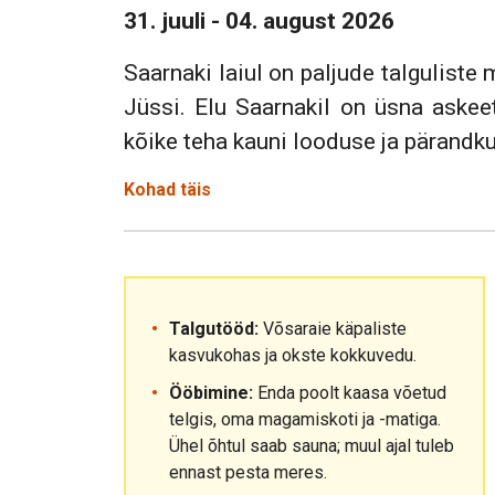
31. juuli - 04. august 2026
Saarnaki laiul on paljude talguliste
Jüssi. Elu Saarnakil on üsna askeet
kõike teha kauni looduse ja pärandku
Kohad täis
Talgutööd:
Võsaraie käpaliste
kasvukohas ja okste kokkuvedu.
Ööbimine:
Enda poolt kaasa võetud
telgis, oma magamiskoti ja -matiga.
Ühel õhtul saab sauna; muul ajal tuleb
ennast pesta meres.