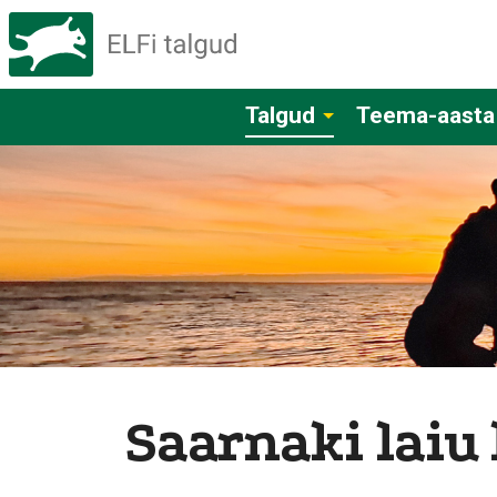
Talgud
Teema-aasta
Saarnaki laiu 