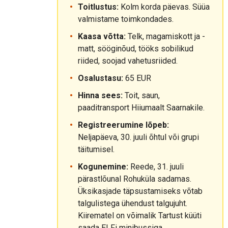
Toitlustus:
Kolm korda päevas. Süüa
valmistame toimkondades.
Kaasa võtta:
Telk, magamiskott ja -
matt, sööginõud, tööks sobilikud
riided, soojad vahetusriided.
Osalustasu:
65 EUR
Hinna sees:
Toit, saun,
paaditransport Hiiumaalt Saarnakile.
Registreerumine lõpeb:
Neljapäeva, 30. juuli õhtul või grupi
täitumisel.
Kogunemine:
Reede, 31. juuli
pärastlõunal Rohuküla sadamas.
Üksikasjade täpsustamiseks võtab
talgulistega ühendust talgujuht.
Kiirematel on võimalik Tartust küüti
saada ELFi minibussiga.