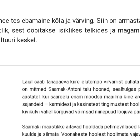
 meeltes ebamaine kõla ja värving. Siin on armas
lik, sest ööbitakse isiklikes telkides ja maga
ltuuri keskel.
Laiul saab tänapäeva kiire elutempo virvarrist puhata
on mitmed Saarnak-Antoni talu hooned, sealhulgas pu
aastatel, kui saareelu enam moodsa maailma kiire ar
sajandeid — karmidest ja kasinatest tingimustest hooli
kivikülvi vahel kõrguvad võimsad niinepuud loojuva päi
Saarnaki maastikke aitavad hooldada pehmevillased l
kuulda ja silmata. Voonakeste hoolest hoolimata vajav