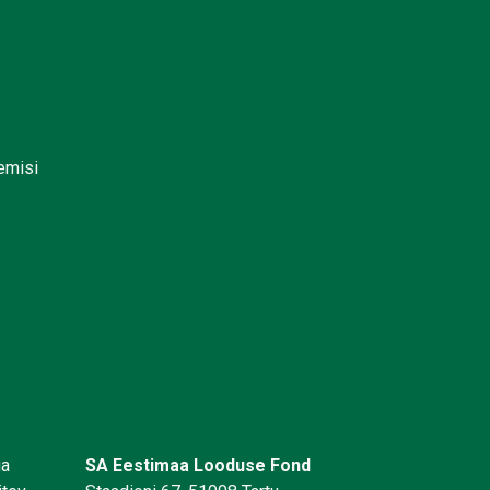
lemisi
üa
SA Eestimaa Looduse Fond