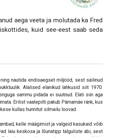
tanud aega veeta ja molutada ka Fred
miskottides, kuid see-eest saab seda
 ning nautida endisaegset miljööd, sest säilinud
kktuulik. Alalised elanikud lahkusid siit 1970.
enguga sammu pidada ei suutnud. Elati siin aga
mata. Erilist vaatepilti pakub Pärnamäe ränk, kus
kese kullas hunnitut silmailu loovad.
ambad, kelle määgimist ja valgeid kasukaid võib
ad laiu keskosa ja lõunatipp talguliste abi, sest