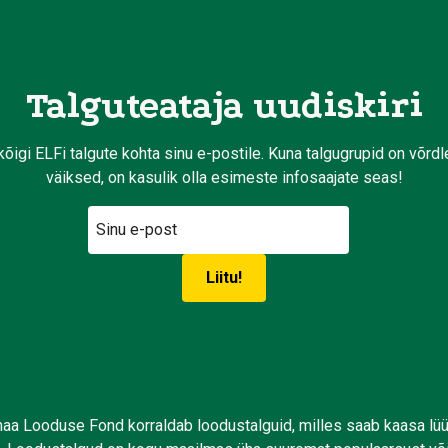
Talguteataja uudiskiri
kõigi ELFi talgute kohta sinu e-postile. Kuna talgugrupid on võrd
väiksed, on kasulik olla esimeste infosaajate seas!
aa Looduse Fond korraldab loodustalguid, milles saab kaasa lü