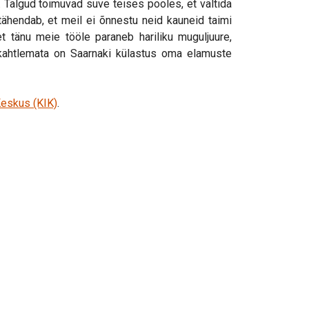
 Talgud toimuvad suve teises pooles, et vältida
 tähendab, et meil ei õnnestu neid kauneid taimi
t tänu meie tööle paraneb hariliku muguljuure,
 kahtlemata on Saarnaki külastus oma elamuste
eskus (KIK)
.