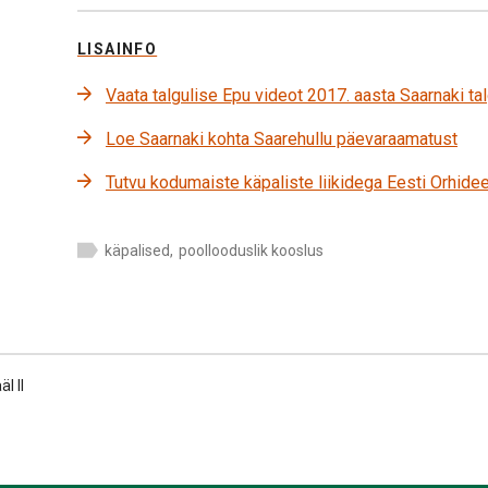
LISAINFO
Vaata talgulise Epu videot 2017. aasta Saarnaki ta
Loe Saarnaki kohta Saarehullu päevaraamatust
Tutvu kodumaiste käpaliste liikidega Eesti Orhidee
käpalised
,
poollooduslik kooslus
l II