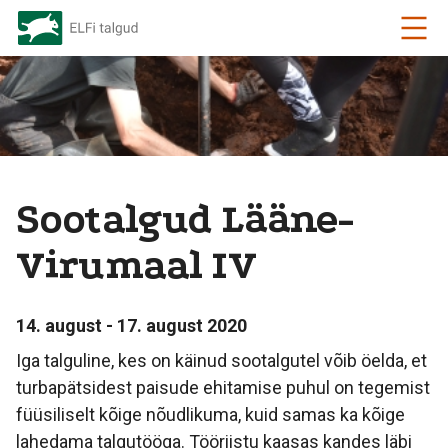
Sootalgud Lääne-
Virumaal IV
14. august - 17. august 2020
Iga talguline, kes on käinud sootalgutel võib öelda, et
turbapätsidest paisude ehitamise puhul on tegemist
füüsiliselt kõige nõudlikuma, kuid samas ka kõige
lahedama talgutööga. Tööriistu kaasas kandes läbi