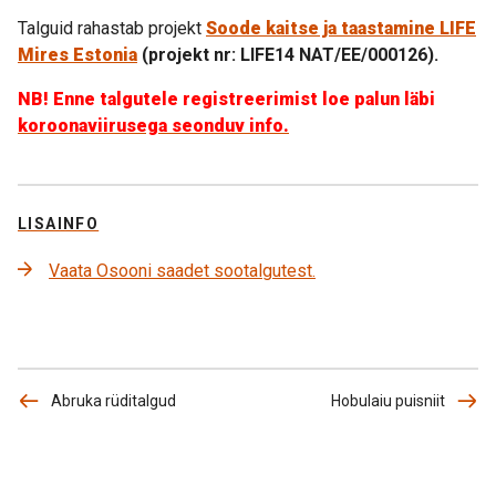
Talguid rahastab projekt
Soode kaitse ja taastamine LIFE
Mires Estonia
(projekt nr: LIFE14 NAT/EE/000126).
NB! Enne talgutele registreerimist loe palun läbi
koroonaviirusega seonduv info
.
LISAINFO
Vaata Osooni saadet sootalgutest.
Abruka rüditalgud
Hobulaiu puisniit