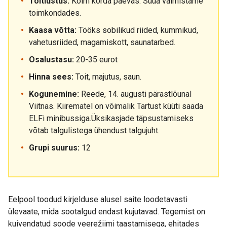
Toitlustus:
Kolm korda päevas. Süüa valmistame
toimkondades.
Kaasa võtta:
Tööks sobilikud riided, kummikud,
vahetusriided, magamiskott, saunatarbed.
Osalustasu:
20-35 eurot
Hinna sees:
Toit, majutus, saun.
Kogunemine:
Reede, 14. augusti pärastlõunal
Viitnas. Kiirematel on võimalik Tartust küüti saada
ELFi minibussiga.Üksikasjade täpsustamiseks
võtab talgulistega ühendust talgujuht.
Grupi suurus:
12
Eelpool toodud kirjelduse alusel saite loodetavasti
ülevaate, mida sootalgud endast kujutavad. Tegemist on
kuivendatud soode veerežiimi taastamisega, ehitades