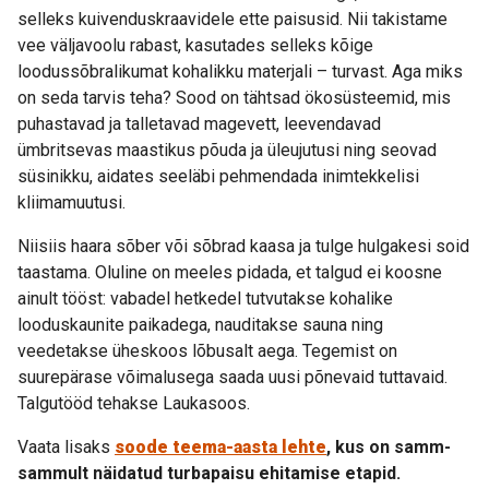
selleks kuivenduskraavidele ette paisusid. Nii takistame
vee väljavoolu rabast, kasutades selleks kõige
loodussõbralikumat kohalikku materjali – turvast. Aga miks
on seda tarvis teha? Sood on tähtsad ökosüsteemid, mis
puhastavad ja talletavad magevett, leevendavad
ümbritsevas maastikus põuda ja üleujutusi ning seovad
süsinikku, aidates seeläbi pehmendada inimtekkelisi
kliimamuutusi.
Niisiis haara sõber või sõbrad kaasa ja tulge hulgakesi soid
taastama. Oluline on meeles pidada, et talgud ei koosne
ainult tööst: vabadel hetkedel tutvutakse kohalike
looduskaunite paikadega, nauditakse sauna ning
veedetakse üheskoos lõbusalt aega. Tegemist on
suurepärase võimalusega saada uusi põnevaid tuttavaid.
Talgutööd tehakse Laukasoos.
Vaata lisaks
soode teema-aasta lehte
, kus on samm-
sammult näidatud turbapaisu ehitamise etapid.