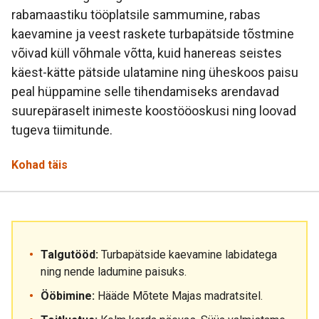
rabamaastiku tööplatsile sammumine, rabas
kaevamine ja veest raskete turbapätside tõstmine
võivad küll võhmale võtta, kuid hanereas seistes
käest-kätte pätside ulatamine ning üheskoos paisu
peal hüppamine selle tihendamiseks arendavad
suurepäraselt inimeste koostööoskusi ning loovad
tugeva tiimitunde.
Kohad täis
Talgutööd:
Turbapätside kaevamine labidatega
ning nende ladumine paisuks.
Ööbimine:
Hääde Mõtete Majas madratsitel.