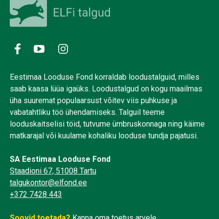
Eestimaa Looduse Fond korraldab loodustalguid, milles
saab kaasa lüüa igaüks. Loodustalgud on kogu maailmas
üha suuremat populaarsust võitev viis puhkuse ja
vabatahtliku töö ühendamiseks. Talguil teeme
looduskaitselisi töid, tutvume ümbruskonnaga ning käime
matkarajal või kuulame kohaliku looduse tundja pajatusi.
SA Eestimaa Looduse Fond
Staadioni 67, 51008 Tartu
talgukontor@elfond.ee
+372 7428 443
Soovid toetada?
Kanna oma toetus arvele