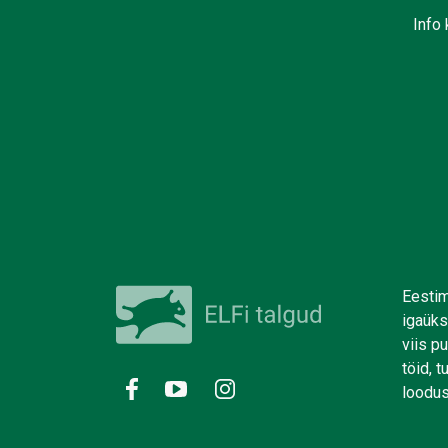
Info 
Eestim
igaüks
viis p
töid, 
loodus