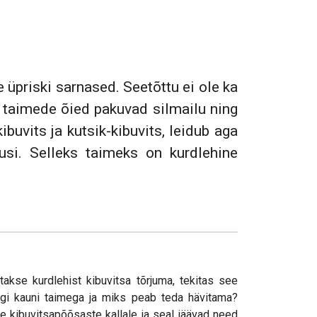
e üpriski sarnased. Seetõttu ei ole ka
e taimede õied pakuvad silmailu ning
ibuvits ja kutsik-kibuvits, leidub aga
usi. Selleks taimeks on kurdlehine
takse kurdlehist kibuvitsa tõrjuma, tekitas see
igi kauni taimega ja miks peab teda hävitama?
e kibuvitsapõõsaste kallale ja seal jäävad need