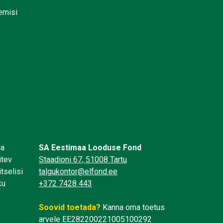
lemisi
üa
SA Eestimaa Looduse Fond
itev
Staadioni 67, 51008 Tartu
tselisi
talgukontor@elfond.ee
ku
+372 7428 443
Soovid toetada?
Kanna oma toetus
arvele EE282200221005100292