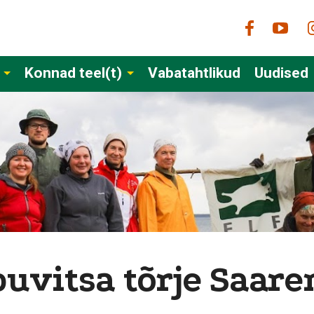
Konnad teel(t)
Vabatahtlikud
Uudised
buvitsa tõrje Saar