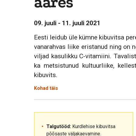
ääres
09. juuli - 11. juuli 2021
Eesti leidub üle kümne kibuvitsa pere
vanarahvas liike eristanud ning on 
viljad kasulikku C-vitamiini. Tavalis
ka metsistunud kultuurliike, kell
kibuvits.
Kohad täis
Talgutööd:
Kurdlehise kibuvitsa
põõsaste väljakaevamine.