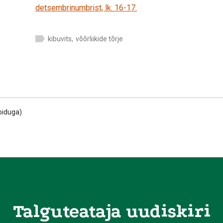
detsembrinumbrist, lk. 16-17.
kibuvits
,
võõrliikide tõrje
toiduga)
Talguteataja uudiskiri