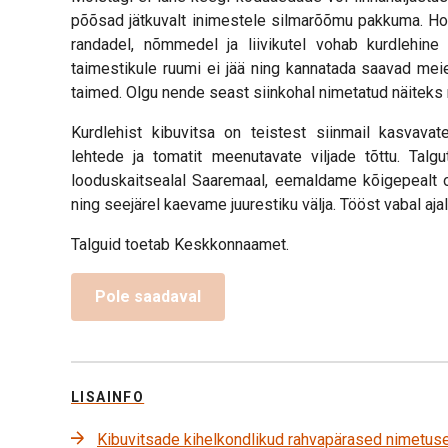
põõsad jätkuvalt inimestele silmarõõmu pakkuma. Hoo
randadel, nõmmedel ja liivikutel vohab kurdlehine 
taimestikule ruumi ei jää ning kannatada saavad mei
taimed. Olgu nende seast siinkohal nimetatud näiteks
Kurdlehist kibuvitsa on teistest siinmail kasvavate
lehtede ja tomatit meenutavate viljade tõttu. Talg
looduskaitsealal Saaremaal, eemaldame kõigepealt o
ning seejärel kaevame juurestiku välja. Tööst vabal a
Talguid toetab Keskkonnaamet.
Pole saadaval
LISAINFO
Kibuvitsade kihelkondlikud rahvapärased nimetuse