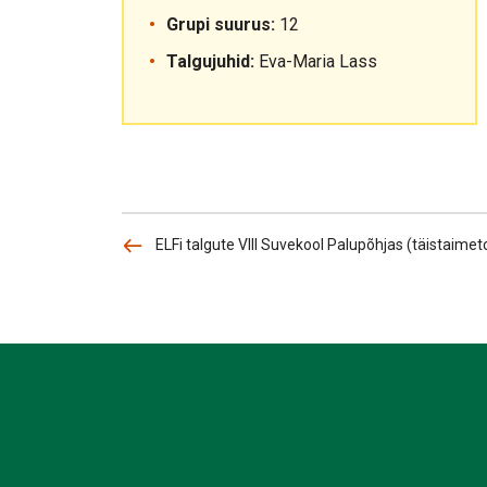
Grupi suurus:
12
Talgujuhid:
Eva-Maria Lass
ELFi talgute VIII Suvekool Palupõhjas (täistaime