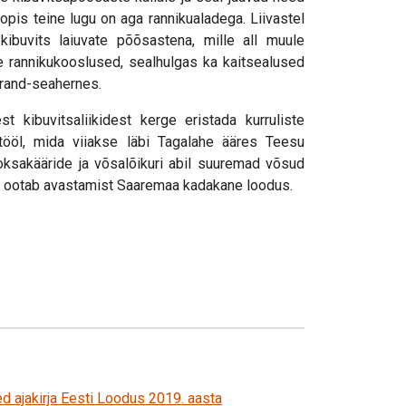
pis teine lugu on aga rannikualadega. Liivastel
kibuvits laiuvate põõsastena, mille all muule
e rannikukooslused, sealhulgas ka kaitsealused
 rand-seahernes.
st kibuvitsaliikidest kerge eristada kurruliste
utööl, mida viiakse läbi Tagalahe ääres Teesu
ksakääride ja võsalõikuri abil suuremad võsud
jal ootab avastamist Saaremaa kadakane loodus.
d ajakirja Eesti Loodus 2019. aasta