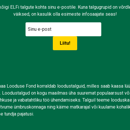
kõigi ELFi talgute kohta sinu e-postile. Kuna talgugrupid on võrd
väiksed, on kasulik olla esimeste infosaajate seas!
aa Looduse Fond korraldab loodustalguid, milles saab kaasa lü
. Loodustalgud on kogu maailmas üha suuremat populaarsust võ
uhkuse ja vabatahtliku töö ühendamiseks. Talguil teeme looduskai
tutvume ümbruskonnaga ning käime matkarajal või kuulame kohali
e tundja pajatusi.