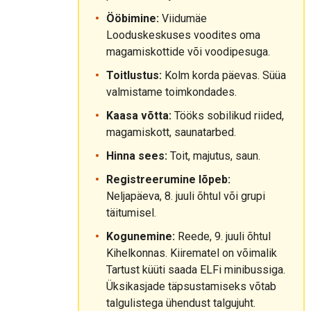
Ööbimine:
Viidumäe
Looduskeskuses voodites oma
magamiskottide või voodipesuga.
Toitlustus:
Kolm korda päevas. Süüa
valmistame toimkondades.
Kaasa võtta:
Tööks sobilikud riided,
magamiskott, saunatarbed.
Hinna sees:
Toit, majutus, saun.
Registreerumine lõpeb:
Neljapäeva, 8. juuli õhtul või grupi
täitumisel.
Kogunemine:
Reede, 9. juuli õhtul
Kihelkonnas. Kiirematel on võimalik
Tartust küüti saada ELFi minibussiga.
Üksikasjade täpsustamiseks võtab
talgulistega ühendust talgujuht.