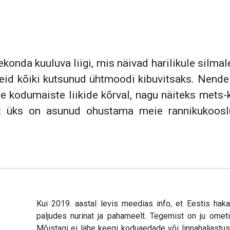
konda kuuluva liigi, mis näivad harilikule silmal
neid kõiki kutsunud ühtmoodi kibuvitsaks. Nend
te kodumaiste liikide kõrval, nagu näiteks mets-k
est üks on asunud ohustama meie rannikukoosl
Kui 2019. aastal levis meedias info, et Eestis haka
paljudes nurinat ja pahameelt. Tegemist on ju omet
Mõistagi ei lähe keegi koduaedade või linnahaljastus