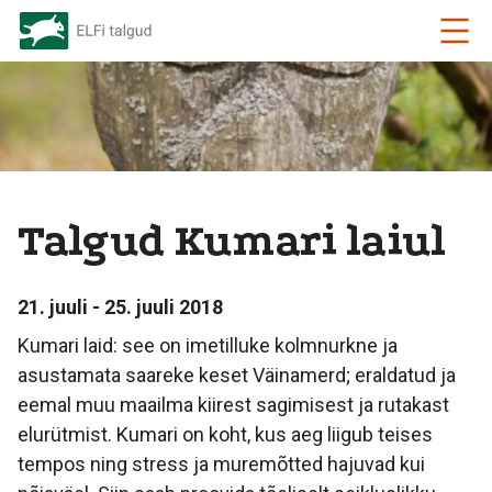
Talgud Kumari laiul
21. juuli - 25. juuli 2018
Kumari laid: see on imetilluke kolmnurkne ja
asustamata saareke keset Väinamerd; eraldatud ja
eemal muu maailma kiirest sagimisest ja rutakast
elurütmist. Kumari on koht, kus aeg liigub teises
tempos ning stress ja muremõtted hajuvad kui