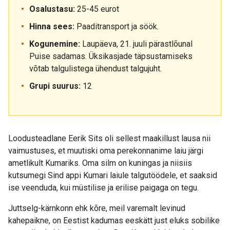
Osalustasu:
25-45 eurot
Hinna sees:
Paaditransport ja söök.
Kogunemine:
Laupäeva, 21. juuli pärastlõunal
Puise sadamas. Üksikasjade täpsustamiseks
võtab talgulistega ühendust talgujuht.
Grupi suurus:
12
Loodusteadlane Eerik Sits oli sellest maakillust lausa nii
vaimustuses, et muutiski oma perekonnanime laiu järgi
ametlikult Kumariks. Oma silm on kuningas ja niisiis
kutsumegi Sind appi Kumari laiule talgutöödele, et saaksid
ise veenduda, kui müstilise ja erilise paigaga on tegu.
Juttselg-kärnkonn ehk kõre, meil varemalt levinud
kahepaikne, on Eestist kadumas eeskätt just eluks sobilike