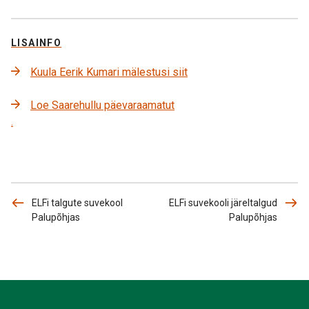
LISAINFO
Kuula Eerik Kumari mälestusi siit
Loe Saarehullu päevaraamatut
.
ELFi talgute suvekool
ELFi suvekooli järeltalgud
Palupõhjas
Palupõhjas