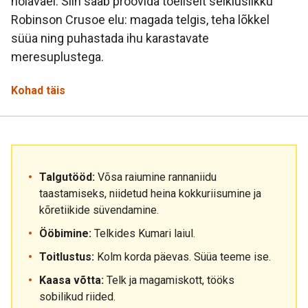
nõiaväel. Siin saab proovida tõeliselt seikluslikku
Robinson Crusoe elu: magada telgis, teha lõkkel
süüa ning puhastada ihu karastavate
meresuplustega.
Kohad täis
Talgutööd:
Võsa raiumine rannaniidu
taastamiseks, niidetud heina kokkuriisumine ja
kõretiikide süvendamine.
Ööbimine:
Telkides Kumari laiul.
Toitlustus:
Kolm korda päevas. Süüa teeme ise.
Kaasa võtta:
Telk ja magamiskott, tööks
sobilikud riided.