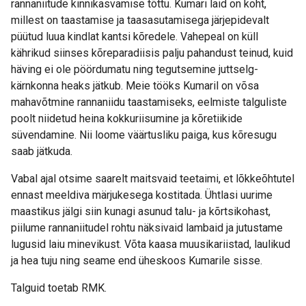
rannaniitude kinnikasvamise tõttu. Kumari laid on koht,
millest on taastamise ja taasasutamisega järjepidevalt
püütud luua kindlat kantsi kõredele. Vahepeal on küll
kährikud siinses kõreparadiisis palju pahandust teinud, kuid
häving ei ole pöördumatu ning tegutsemine juttselg-
kärnkonna heaks jätkub. Meie tööks Kumaril on võsa
mahavõtmine rannaniidu taastamiseks, eelmiste talguliste
poolt niidetud heina kokkuriisumine ja kõretiikide
süvendamine. Nii loome väärtusliku paiga, kus kõresugu
saab jätkuda.
Vabal ajal otsime saarelt maitsvaid teetaimi, et lõkkeõhtutel
ennast meeldiva märjukesega kostitada. Ühtlasi uurime
maastikus jälgi siin kunagi asunud talu- ja kõrtsikohast,
piilume rannaniitudel rohtu näksivaid lambaid ja jutustame
lugusid laiu minevikust. Võta kaasa muusikariistad, laulikud
ja hea tuju ning seame end üheskoos Kumarile sisse.
Talguid toetab RMK.