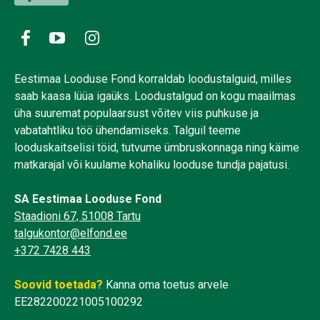
Eestimaa Looduse Fond korraldab loodustalguid, milles
saab kaasa lüüa igaüks. Loodustalgud on kogu maailmas
üha suuremat populaarsust võitev viis puhkuse ja
vabatahtliku töö ühendamiseks. Talguil teeme
looduskaitselisi töid, tutvume ümbruskonnaga ning käime
matkarajal või kuulame kohaliku looduse tundja pajatusi.
SA Eestimaa Looduse Fond
Staadioni 67, 51008 Tartu
talgukontor@elfond.ee
+372 7428 443
Soovid toetada?
Kanna oma toetus arvele
EE282200221005100292