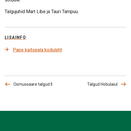
Talgujuhid Mart Libe ja Tauri Tampuu.
LISAINFO
Pape kaitseala koduleht
Osmussaare talgud II
Talgud Hobulaiul