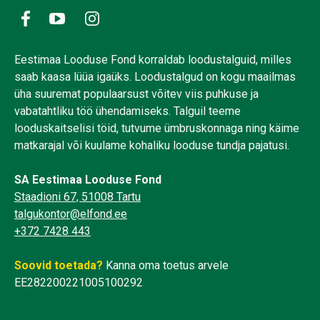
Eestimaa Looduse Fond korraldab loodustalguid, milles
saab kaasa lüüa igaüks. Loodustalgud on kogu maailmas
üha suuremat populaarsust võitev viis puhkuse ja
vabatahtliku töö ühendamiseks. Talguil teeme
looduskaitselisi töid, tutvume ümbruskonnaga ning käime
matkarajal või kuulame kohaliku looduse tundja pajatusi.
SA Eestimaa Looduse Fond
Staadioni 67, 51008 Tartu
talgukontor@elfond.ee
+372 7428 443
Soovid toetada?
Kanna oma toetus arvele
EE282200221005100292