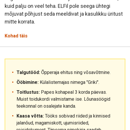
kuid palju on veel teha. ELFil pole seega ühtegi
mõjuvat põhjust seda meeldivat ja kasulikku üritust
mitte korrata.
Kohad täis
Talgutööd:
Õpperaja ehitus ning võsavõtmine.
Ööbimine:
Külalistemajas nimega "Griki".
Toitlustus:
Papes kohapeal 3 korda päevas.
Muist toidukordi valmistame ise. Lõunasöögid
teekonnal on osalejate kanda.
Kaasa võtta:
Tööks sobivad riided ja kinnised
jalanõud, magamiskott, ujumisriided,
reisidokument. Täpsema nimekirja saadab