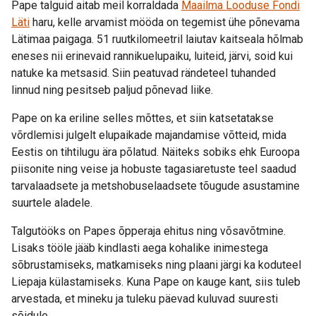
Pape talguid aitab meil korraldada
Maailma Looduse Fondi
Läti
haru, kelle arvamist mööda on tegemist ühe põnevama
Lätimaa paigaga. 51 ruutkilomeetril laiutav kaitseala hõlmab
eneses nii erinevaid rannikuelupaiku, luiteid, järvi, soid kui
natuke ka metsasid. Siin peatuvad rändeteel tuhanded
linnud ning pesitseb paljud põnevad liike.
Pape on ka eriline selles mõttes, et siin katsetatakse
võrdlemisi julgelt elupaikade majandamise võtteid, mida
Eestis on tihtilugu ära põlatud. Näiteks sobiks ehk Euroopa
piisonite ning veise ja hobuste tagasiaretuste teel saadud
tarvalaadsete ja metshobuselaadsete tõugude asustamine
suurtele aladele.
Talgutööks on Papes õpperaja ehitus ning võsavõtmine.
Lisaks tööle jääb kindlasti aega kohalike inimestega
sõbrustamiseks, matkamiseks ning plaani järgi ka koduteel
Liepaja külastamiseks. Kuna Pape on kauge kant, siis tuleb
arvestada, et mineku ja tuleku päevad kuluvad suuresti
sõidule.