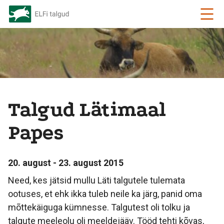
Talgud Lätimaal
Papes
20. august - 23. august 2015
Need, kes jätsid mullu Läti talgutele tulemata
ootuses, et ehk ikka tuleb neile ka järg, panid oma
mõttekäiguga kümnesse. Talgutest oli tolku ja
talgute meeleolu oli meeldejääv. Tööd tehti kõvas,