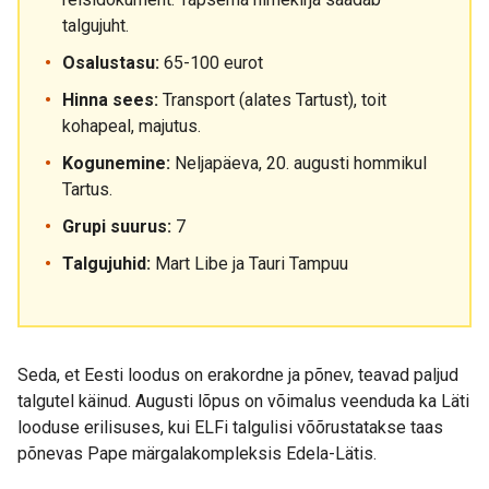
talgujuht.
Osalustasu:
65-100 eurot
Hinna sees:
Transport (alates Tartust), toit
kohapeal, majutus.
Kogunemine:
Neljapäeva, 20. augusti hommikul
Tartus.
Grupi suurus:
7
Talgujuhid:
Mart Libe ja Tauri Tampuu
Seda, et Eesti loodus on erakordne ja põnev, teavad paljud
talgutel käinud. Augusti lõpus on võimalus veenduda ka Läti
looduse erilisuses, kui ELFi talgulisi võõrustatakse taas
põnevas Pape märgalakompleksis Edela-Lätis.