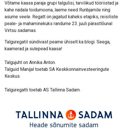
Võtame kaasa paraja grupi talgulisi, tarvilikud tööriistad ja
kahe nädala toidumoona, laeme need Runbjarnile ning
asume veele. Regatt on jagatud kaheks etapiks, reisiliste
peale- ja mahaminekuks randume 23. juuli pärastlõunal
Virtsu sadamas.
Talguregatil sündivast peame ühiselt ka blogi. Seega,
kaamerad ja sulepead kaasa!
Talgujuht on Annika Anton.
Talguid Manijal toetab
SA Keskkonnainvesteeringute
Keskus.
Talguregatti toetab AS Tallinna Sadam.