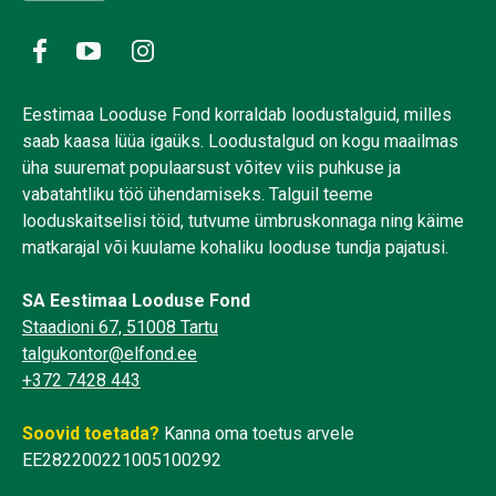
Eestimaa Looduse Fond korraldab loodustalguid, milles
saab kaasa lüüa igaüks. Loodustalgud on kogu maailmas
üha suuremat populaarsust võitev viis puhkuse ja
vabatahtliku töö ühendamiseks. Talguil teeme
looduskaitselisi töid, tutvume ümbruskonnaga ning käime
matkarajal või kuulame kohaliku looduse tundja pajatusi.
SA Eestimaa Looduse Fond
Staadioni 67, 51008 Tartu
talgukontor@elfond.ee
+372 7428 443
Soovid toetada?
Kanna oma toetus arvele
EE282200221005100292