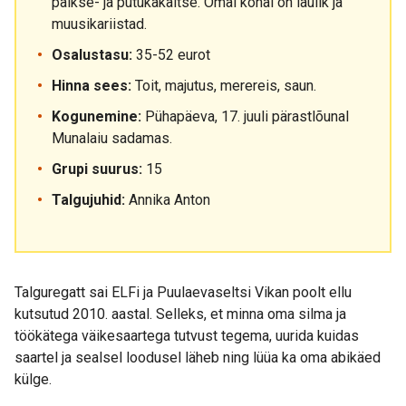
päikse- ja putukakaitse. Omal kohal on laulik ja
muusikariistad.
Osalustasu:
35-52 eurot
Hinna sees:
Toit, majutus, merereis, saun.
Kogunemine:
Pühapäeva, 17. juuli pärastlõunal
Munalaiu sadamas.
Grupi suurus:
15
Talgujuhid:
Annika Anton
Talguregatt sai ELFi ja Puulaevaseltsi Vikan poolt ellu
kutsutud 2010. aastal. Selleks, et minna oma silma ja
töökätega väikesaartega tutvust tegema, uurida kuidas
saartel ja sealsel loodusel läheb ning lüüa ka oma abikäed
külge.