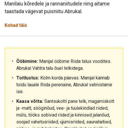
Manilaiu kõredele ja rannaniitudele ning aitame
taastada vägevat puisniitu Abrukal.
Kohad täis
Ööbimine:
Manijal ööbime Riida talus voodites.
Abrukal Vahtra talu õuel telkidega.
Toitlustus:
Kolm korda päevas. Manijal kannab
toidu lauale Riida perenaine, Abrukal valmistame
ise.
Kaasa võtta:
Santsukotti pane telk, magamiskott
ja -matt, sööginõud, vee- ja tuulekindlad riided,
müts, tööks sobivad riided ja kinnised jalanõud,
soojad vahetusriided, ujumisriided, saunatarbed,