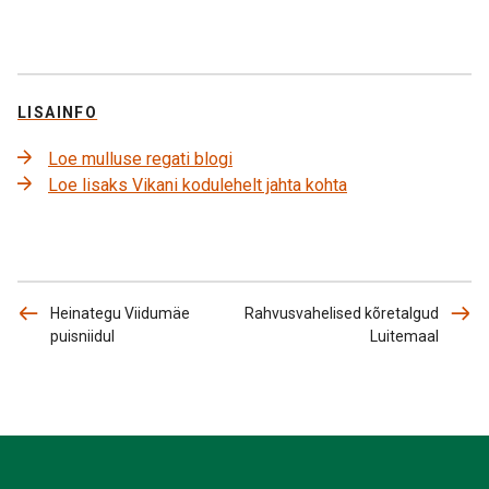
LISAINFO
Loe mulluse regati blogi
Loe lisaks Vikani kodulehelt jahta kohta
Heinategu Viidumäe
Rahvusvahelised kõretalgud
puisniidul
Luitemaal