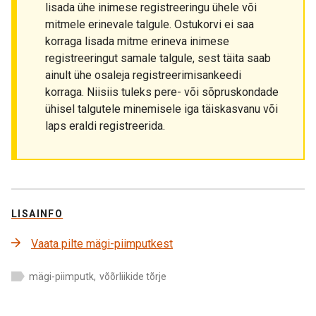
lisada ühe inimese registreeringu ühele või
mitmele erinevale talgule. Ostukorvi ei saa
korraga lisada mitme erineva inimese
registreeringut samale talgule, sest täita saab
ainult ühe osaleja registreerimisankeedi
korraga. Niisiis tuleks pere- või sõpruskondade
ühisel talgutele minemisele iga täiskasvanu või
laps eraldi registreerida.
LISAINFO
Vaata pilte mägi-piimputkest
mägi-piimputk
,
võõrliikide tõrje