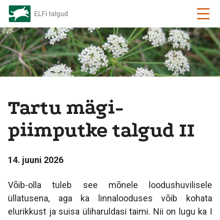
Tartu mägi-
piimputke talgud II
14. juuni 2026
Võib-olla tuleb see mõnele loodushuvilisele
üllatusena, aga ka linnalooduses võib kohata
elurikkust ja suisa üliharuldasi taimi. Nii on lugu ka I