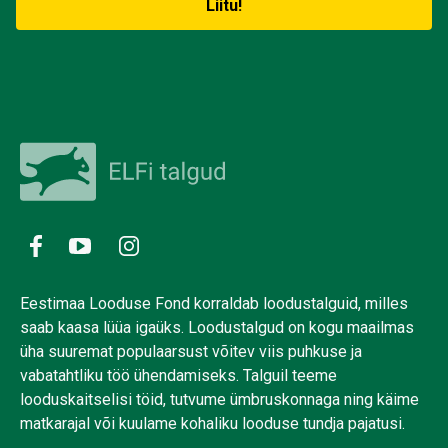
Eestimaa Looduse Fond korraldab loodustalguid, milles
saab kaasa lüüa igaüks. Loodustalgud on kogu maailmas
üha suuremat populaarsust võitev viis puhkuse ja
vabatahtliku töö ühendamiseks. Talguil teeme
looduskaitselisi töid, tutvume ümbruskonnaga ning käime
matkarajal või kuulame kohaliku looduse tundja pajatusi.