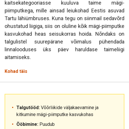
kaitsekategooriasse kuuluva taime mägi-
piimputkega, mille ainsad leiukohad Eestis asuvad
Tartu lähiümbruses. Kuna tegu on siinmail sedavõrd
ohustatud liigiga, siis on oluline kõik mägi-piimputke
kasvukohad heas seisukorras hoida. Nõndaks on
talgulistel suurepärane võimalus pühendada
linnalooduses üks päev haruldase taimeliigi
aitamiseks.
Kohad täis
Talgutööd:
Võõrliikide väljakaevamine ja
kitkumine mägi-piimputke kasvukohas
Ööbimine:
Puudub