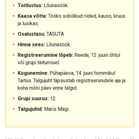
Toitlustus:
Lõunasöök.
Kaasa võtta:
Tööks sobilikud riided, kauss, kruus
ja lusikas.
Osalustasu:
TASUTA
Hinna sees:
Lõunasöök.
Registreerumine lõpeb:
Reede, 12. juuni õhtul
või grupi täitumisel.
Kogunemine:
Pühapäeva, 14. juuni hommikul
Tartus. Talgujuht täpsustab registreerunutele aja ja
koha mõni päev enne talgut.
Grupi suurus:
12
Talgujuhid:
Maris Mägi.