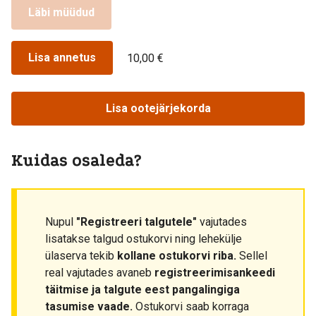
Läbi müüdud
Lisa annetus
10,00 €
Lisa ootejärjekorda
Kuidas osaleda?
Nupul
"Registreeri talgutele"
vajutades
lisatakse talgud ostukorvi ning lehekülje
ülaserva tekib
kollane ostukorvi riba.
Sellel
real vajutades avaneb
registreerimisankeedi
täitmise ja talgute eest pangalingiga
tasumise vaade.
Ostukorvi saab korraga