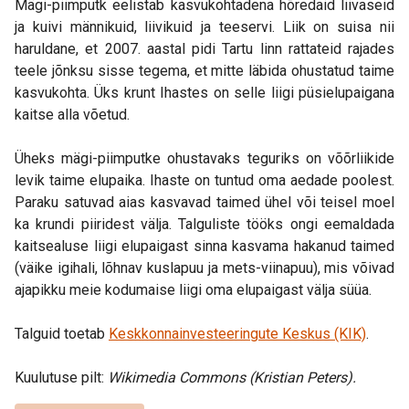
Mägi-piimputk eelistab kasvukohtadena hõredaid liivaseid
ja kuivi männikuid, liivikuid ja teeservi. Liik on suisa nii
haruldane, et 2007. aastal pidi Tartu linn rattateid rajades
teele jõnksu sisse tegema, et mitte läbida ohustatud taime
kasvukohta. Üks krunt Ihastes on selle liigi püsielupaigana
kaitse alla võetud.
Üheks mägi-piimputke ohustavaks teguriks on võõrliikide
levik taime elupaika. Ihaste on tuntud oma aedade poolest.
Paraku satuvad aias kasvavad taimed ühel või teisel moel
ka krundi piiridest välja. Talguliste tööks ongi eemaldada
kaitsealuse liigi elupaigast sinna kasvama hakanud taimed
(väike igihali, lõhnav kuslapuu ja mets-viinapuu), mis võivad
ajapikku meie kodumaise liigi oma elupaigast välja süüa.
Talguid toetab
Keskkonnainvesteeringute Keskus (KIK)
.
Kuulutuse pilt:
Wikimedia Commons (Kristian Peters).