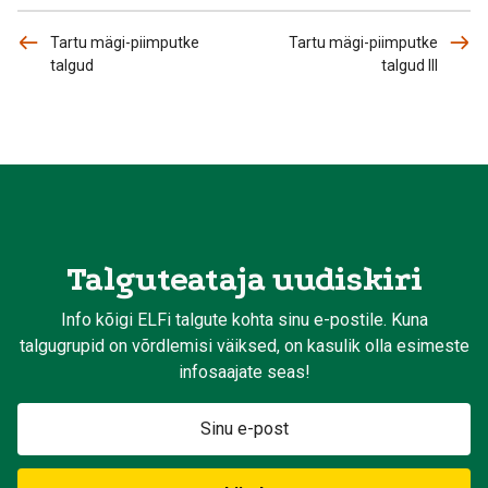
Tartu mägi-piimputke
Tartu mägi-piimputke
talgud
talgud III
Talguteataja uudiskiri
Info kõigi ELFi talgute kohta sinu e-postile. Kuna
talgugrupid on võrdlemisi väiksed, on kasulik olla esimeste
infosaajate seas!