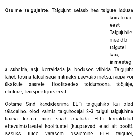
Otsime talguju
hte
. Talgujuht seisab hea talgute ladusa
korralduse
eest.
Talgujuhile
meeldib
talgutel
käia,
inimesteg
a suhelda, asju korraldada ja looduses viibida. Talgujuht
läheb tosina talgulisega mitmeks päevaks metsa, rappa või
üksikule saarele. Hoolitsedes toidumoona, tööjärje,
ohutuse, transpordi jms eest.
Ootame Sind kandideerima ELFi talgujuhiks kui oled
täisealine, oled valmis talguhooajal 2-3 talgul talgujuhina
kaasa lööma ning saad osaleda ELFi korraldatud
ettevalmistavatel koolitustel (kuupäevad leiad alt poolt).
Kasuks tuleb varasem osalemine ELFi talgutel,