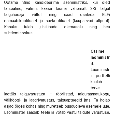
Ootame Sind kandideerima saeministriks, kui oled
täisealine, valmis kaasa lööma vähemalt 2-3 talgul
talguhooaja vältel ning saad osaleda ELFi
esmaabikoolitusel ja saekoolitusel (kuupäevad allpool).
Kasuks tuleb juhilubade olemasolu ning hea
suhtlemisoskus.
Otsime
laoministr
it
.
Laoministr
i portfelli
kuulub
terve
laotäis talguvarustust – tööriistad, ta
lgu
raamatukogu,
väliköögi- ja laagrivarustus, talguapteegid jm
s. Ta hoiab
asjad õiges kohas ning muretseb puuduoleva asemele uue.
Laominister saadab teele ja võtab vastu
talgu
te varustuse
,