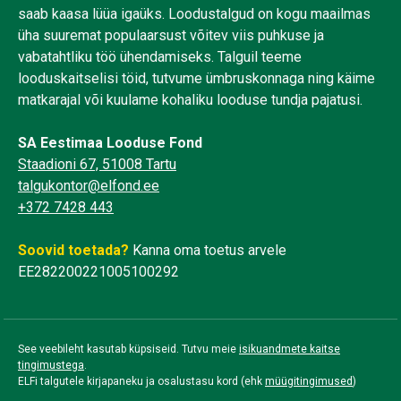
saab kaasa lüüa igaüks. Loodustalgud on kogu maailmas
üha suuremat populaarsust võitev viis puhkuse ja
vabatahtliku töö ühendamiseks. Talguil teeme
looduskaitselisi töid, tutvume ümbruskonnaga ning käime
matkarajal või kuulame kohaliku looduse tundja pajatusi.
SA Eestimaa Looduse Fond
Staadioni 67, 51008 Tartu
talgukontor@elfond.ee
+372 7428 443
Soovid toetada?
Kanna oma toetus arvele
EE282200221005100292
See veebileht kasutab küpsiseid. Tutvu meie
isikuandmete kaitse
tingimustega
.
ELFi talgutele kirjapaneku ja osalustasu kord (ehk
müügitingimused
)