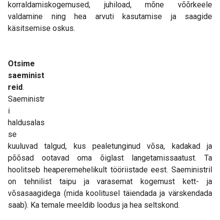
korraldamiskogemused, juhiload, mõne võõrkeele
valdamine ning hea arvuti kasutamise ja saagide
käsitsemise oskus.
Otsime
saeminist
reid
.
Saeministr
i
haldusalas
se
kuuluvad talgud, kus pealetunginud võsa, kadakad ja
põõsad ootavad oma õiglast langetamissaatust. Ta
hoolitseb heaperemehelikult tööriistade eest. Saeministril
on tehnilist taipu ja varasemat kogemust kett- ja
võsasaagidega (mida koolitusel täiendada ja värskendada
saab). Ka temale meeldib loodus ja hea seltskond.