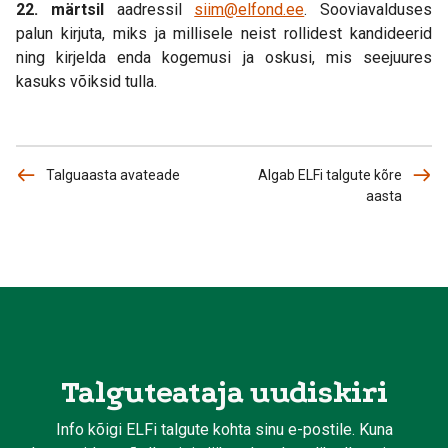
22. märtsil
aadressil
siim@elfond.ee
. Sooviavalduses
palun kirjuta, miks ja millisele neist rollidest kandideerid
ning kirjelda enda kogemusi ja oskusi, mis seejuures
kasuks võiksid tulla.
Talguaasta avateade
Algab ELFi talgute kõre
aasta
Talguteataja uudiskiri
Info kõigi ELFi talgute kohta sinu e-postile. Kuna