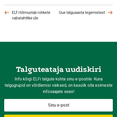
ELF rõõmustab rohkete
Uue talguaasta tegemistest
vabatahtlike üle
Talguteataja uudiskiri
Info kõigi ELFi talgute kohta sinu e-postile. Kuna
talgugrupid on võrdlemisi väiksed, on kasulik olla esimeste
infosaajate seas!