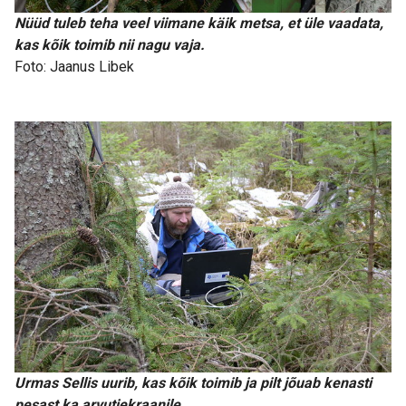
Nüüd tuleb teha veel viimane käik metsa, et üle vaadata,
kas kõik toimib nii nagu vaja.
Foto: Jaanus Libek
Urmas Sellis uurib, kas kõik toimib ja pilt jõuab kenasti
pesast ka arvutiekraanile.