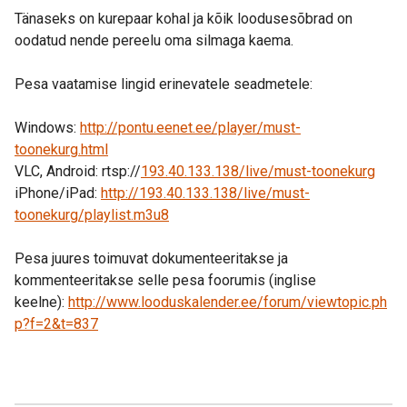
Tänaseks on kurepaar kohal ja kõik loodusesõbrad on
oodatud nende pereelu oma silmaga kaema.
Pesa vaatamise lingid erinevatele seadmetele:
Windows:
http://pontu.eenet.ee/player/must-
toonekurg.html
VLC, Android: rtsp://
193.40.133.138/live/must-toonekurg
iPhone/iPad:
http://193.40.133.138/live/must-
toonekurg/playlist.m3u8
Pesa juures toimuvat dokumenteeritakse ja
kommenteeritakse selle pesa foorumis (inglise
keelne):
http://www.looduskalender.ee/forum/viewtopic.ph
p?f=2&t=837