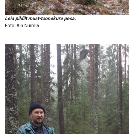
Leia pildilt must-toonekure pesa.
Foto: Ain Nurmla