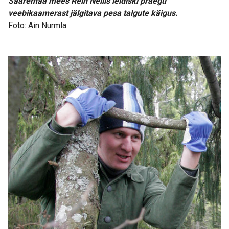
Saaremaa mees Rein Nellis leidiski praegu
veebikaamerast jälgitava pesa talgute käigus.
Foto: Ain Nurmla