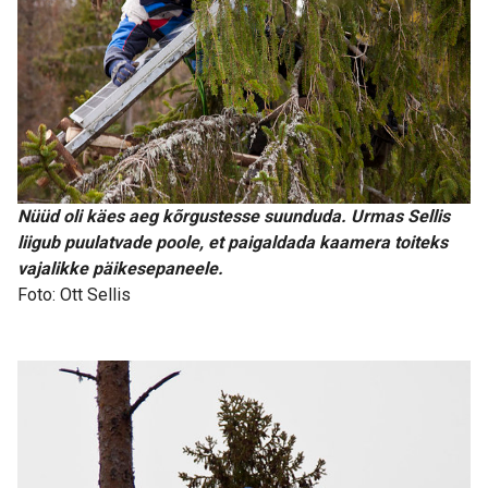
Nüüd oli käes aeg kõrgustesse suunduda. Urmas Sellis
liigub puulatvade poole, et paigaldada kaamera toiteks
vajalikke päikesepaneele.
Foto: Ott Sellis