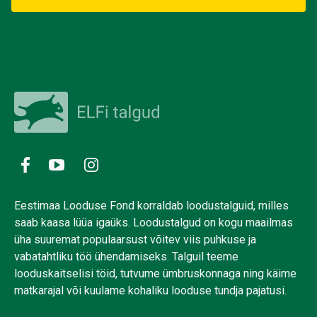
Eestimaa Looduse Fond korraldab loodustalguid, milles
saab kaasa lüüa igaüks. Loodustalgud on kogu maailmas
üha suuremat populaarsust võitev viis puhkuse ja
vabatahtliku töö ühendamiseks. Talguil teeme
looduskaitselisi töid, tutvume ümbruskonnaga ning käime
matkarajal või kuulame kohaliku looduse tundja pajatusi.