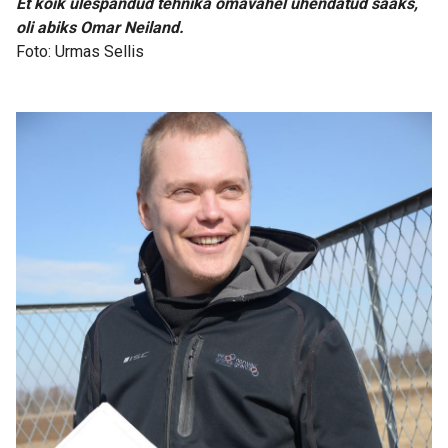
Et kõik ülespandud tehnika omavahel ühendatud saaks,
oli abiks Omar Neiland.
Foto: Urmas Sellis