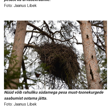
Foto: Jaanus Libek
Nüüd võib rahuliku südamega pesa must-toonekurgede
saabumist ootama jätta.
Foto: Jaanus Libek