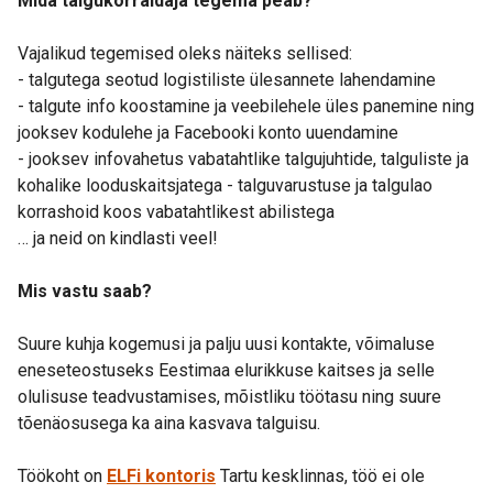
Mida talgukorraldaja tegema peab?
Vajalikud tegemised oleks näiteks sellised:
- talgutega seotud logistiliste ülesannete lahendamine
- talgute info koostamine ja veebilehele üles panemine ning
jooksev kodulehe ja Facebooki konto uuendamine
- jooksev infovahetus vabatahtlike talgujuhtide, talguliste ja
kohalike looduskaitsjatega - talguvarustuse ja talgulao
korrashoid koos vabatahtlikest abilistega
… ja neid on kindlasti veel!
Mis vastu saab?
Suure kuhja kogemusi ja palju uusi kontakte, võimaluse
eneseteostuseks Eestimaa elurikkuse kaitses ja selle
olulisuse teadvustamises, mõistliku töötasu ning suure
tõenäosusega ka aina kasvava talguisu.
Töökoht on
ELFi kontoris
Tartu kesklinnas, töö ei ole