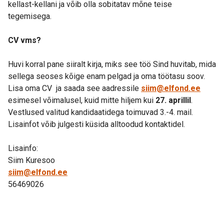
kellast-kellani ja võib olla sobitatav mõne teise
tegemisega.
CV vms?
Huvi korral pane siiralt kirja, miks see töö Sind huvitab, mida
sellega seoses kõige enam pelgad ja oma töötasu soov.
Lisa oma CV ja saada see aadressile
siim@elfond.ee
esimesel võimalusel, kuid mitte hiljem kui
27. aprillil
.
Vestlused valitud kandidaatidega toimuvad 3.-4. mail.
Lisainfot võib julgesti küsida alltoodud kontaktidel.
Lisainfo:
Siim Kuresoo
siim@elfond.ee
56469026