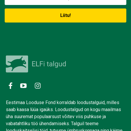
Eestimaa Looduse Fond korraldab loodustalguid, milles
saab kaasa lüüa igaüks. Loodustalgud on kogu maailmas
üha suuremat populaarsust võitev viis puhkuse ja
vabatahtliku töö ühendamiseks. Talguil teeme
looduskaitselisi töid, tutvume ümbruskonnaga ning käime