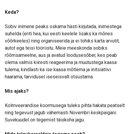
Keda?
Sobiv inimene peaks oskama hästi kirjutada, inimestega
suhelda (eriti hea, kui eesti keelele lisaks ka mõnes
võõrkeeles) ning organiseerida ja ei tohiks karta arvutit,
autot ega teisi tööriistu. Meie meeskonda sobiks
rõõmsameelne, aus ja avatud loodusesõber, kes peab
olema valmis kiiresti reageerima ja muutustega kaasa
tulema, kindlasti ka ise kaasa mõtlema ja initsiatiivi
haarama, tarvidusel iseseisvalt otsustama.
Mis ajaks?
Kolmveerandise koormusega tuleks pihta hakata peatselt
ning tegevust jagub vähemasti Novembri keskpaigani.
Suvekuudel on tegemist täiskoha jagu.