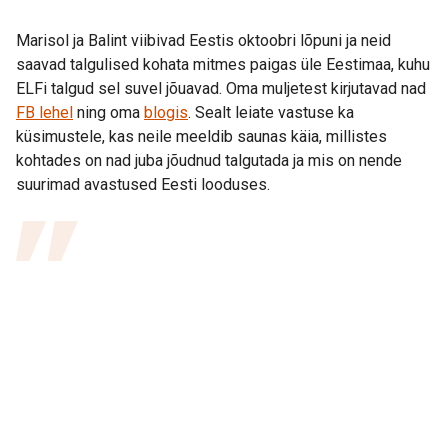
Marisol ja Balint viibivad Eestis oktoobri lõpuni ja neid
saavad talgulised kohata mitmes paigas üle Eestimaa, kuhu
ELFi talgud sel suvel jõuavad. Oma muljetest kirjutavad nad
FB lehel
ning oma
blogis
. Sealt leiate vastuse ka
küsimustele, kas neile meeldib saunas käia, millistes
kohtades on nad juba jõudnud talgutada ja mis on nende
suurimad avastused Eesti looduses.