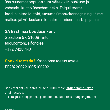
üha suuremat populaarsust võitev viis puhkuse ja
vabatahtliku töö ühendamiseks. Talguil teeme
looduskaitselisi töid, tutvume ümbruskonnaga ning käime
matkarajal või kuulame kohaliku looduse tundja pajatusi.
SA Eestimaa Looduse Fond
Staadioni 67, 51008 Tartu
talgukontor@elfond.ee
+372 7428 443
Soovid toetada?
Kanna oma toetus arvele
EE282200221005100292
See veebileht kasutab küpsiseid. Tutvu meie
isikuandmete kaitse
tingimustega
.
ELFi talgutele kirjapaneku ja osalustasu kord (ehk
müügitingimused
)