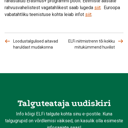
rahastatud Erasmus+ programmi poolt. Eelmiste aastate
rahvusvahelistest vagatahlikest saab lugeda
siit
. Euroopa
vabatahtliku teenistuse kohta leiab infot
siit
.
Loodustalgulised aitavad
ELFi niitmistrenn tõi kokku
haruldast mudakonna
mitukümmend huvilist
Talguteataja uudiskiri
Info kõigi ELFi talgute kohta sinu e-postile. Kuna
talgugrupid on võrdlemisi väiksed, on kasulik olla esimeste
infosaajate seas!